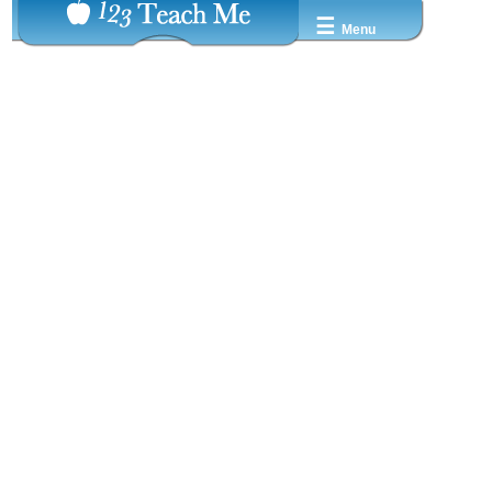
☰
Menu