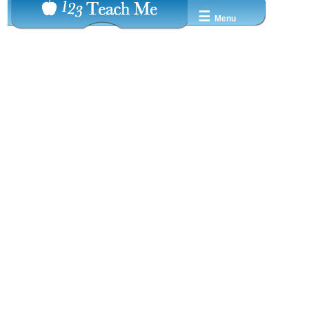
☰
Menu