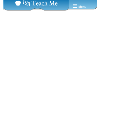
☰
Menu