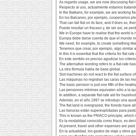
As regards usage, we are now discussing flat r
Respecto al uso, actualmente estamos tratando
In the Balkans, for example, we are working flat
En los Balcanes, por ejemplo, cooperamos plen
That can fall flat on its face, and if does so, the
Puede resultar un fracaso y, de ser así, se perd
We in Europe have to realise that the world is 
Europa debe darse cuenta de que el mundo no
We need, for example, to create something like a
Tenemos que crear, por ejemplo, algo similar a
In this it is essential that the criteria for flat 
En este sentido es preciso agudizar los criter
The alternative wording refers to a flat-rate bas
La otra fórmula habla de base global.
Slot machines do not react to the flat surface of
Las máquinas no registran las caras de las m
The basic pension is just one fifth of the heating
Las pensiones mínimas equivalen sólo a la qui
In addition, a separate flat-rate aid for hazeln
Además, en el año 1997 se introdujo una ayuda
The flat land is overgrazed, the forests have 
Las llanuras están superexplotadas para pasto
This is known as the FRIACO principle, which m
Es la modalidad conocida como friaco, es decir, 
At present, travel and other expenses are paid o
En la actualidad, los gastos de viaje y otros g