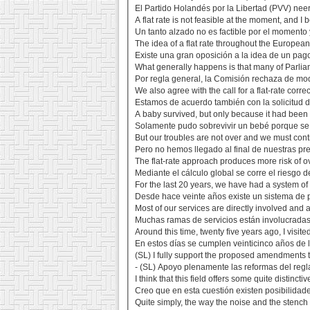
El Partido Holandés por la Libertad (PVV) nee
A flat rate is not feasible at the moment, and I 
Un tanto alzado no es factible por el momento
The idea of a flat rate throughout the Europea
Existe una gran oposición a la idea de un pag
What generally happens is that many of Parlia
Por regla general, la Comisión rechaza de mo
We also agree with the call for a flat-rate corre
Estamos de acuerdo también con la solicitud d
A baby survived, but only because it had been 
Solamente pudo sobrevivir un bebé porque se 
But our troubles are not over and we must contin
Pero no hemos llegado al final de nuestras p
The flat-rate approach produces more risk of 
Mediante el cálculo global se corre el riesgo
For the last 20 years, we have had a system of 
Desde hace veinte años existe un sistema de 
Most of our services are directly involved and a
Muchas ramas de servicios están involucradas 
Around this time, twenty five years ago, I visite
En estos días se cumplen veinticinco años de l
(SL) I fully support the proposed amendments to
- (SL) Apoyo plenamente las reformas del regl
I think that this field offers some quite distinct
Creo que en esta cuestión existen posibilidade
Quite simply, the way the noise and the stench o