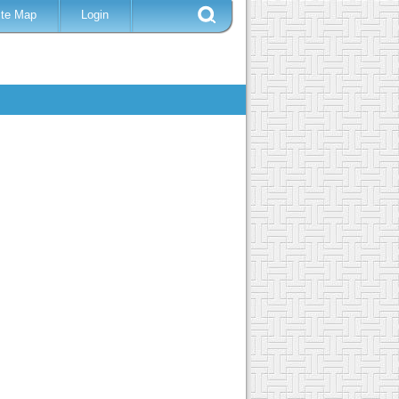
ite Map
Login