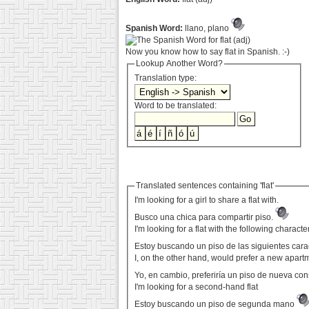
Spanish Word:
llano, plano
Now you know how to say flat in Spanish. :-)
Lookup Another Word?
Translation type:
Word to be translated:
Translated sentences containing 'flat'
I'm looking for a girl to share a flat with.
Busco una chica para compartir piso.
I'm looking for a flat with the following charac
Estoy buscando un piso de las siguientes carac
I, on the other hand, would prefer a new apartme
Yo, en cambio, preferiría un piso de nueva con
I'm looking for a second-hand flat
Estoy buscando un piso de segunda mano