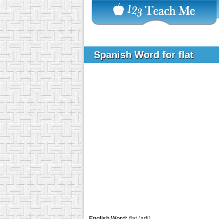
Spanish Word for flat
English Word:
flat (adj)