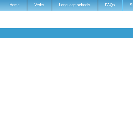
Home
Verbs
Language schools
FAQs
S