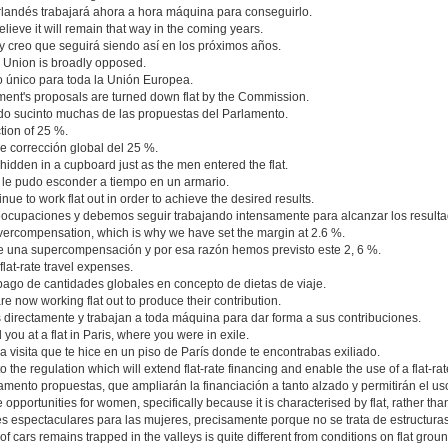
rlandés trabajará ahora a hora máquina para conseguirlo.
believe it will remain that way in the coming years.
 y creo que seguirá siendo así en los próximos años.
n Union is broadly opposed.
o único para toda la Unión Europea.
ment's proposals are turned down flat by the Commission.
do sucinto muchas de las propuestas del Parlamento.
ction of 25 %.
e corrección global del 25 %.
hidden in a cupboard just as the men entered the flat.
le pudo esconder a tiempo en un armario.
ue to work flat out in order to achieve the desired results.
reocupaciones y debemos seguir trabajando intensamente para alcanzar los result
overcompensation, which is why we have set the margin at 2.6 %.
 de una supercompensación y por esa razón hemos previsto este 2, 6 %.
flat-rate travel expenses.
pago de cantidades globales en concepto de dietas de viaje.
re now working flat out to produce their contribution.
directamente y trabajan a toda máquina para dar forma a sus contribuciones.
d you at a flat in Paris, where you were in exile.
a visita que te hice en un piso de París donde te encontrabas exiliado.
 the regulation which will extend flat-rate financing and enable the use of a flat-r
amento propuestas, que ampliarán la financiación a tanto alzado y permitirán el u
ive opportunities for women, specifically because it is characterised by flat, rather tha
s espectaculares para las mujeres, precisamente porque no se trata de estructuras
f cars remains trapped in the valleys is quite different from conditions on flat groun