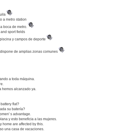
uila
to a metro station
na boca de metro.
and sport fields
 piscina y campos de deporte
e dispone de amplias zonas comunes
ajando a toda máquina.
re.
 la hemos alcanzado ya.
battery flat?
gada su batería?
o women' s advantage.
lana y esto beneficia a las mujeres.
y home are affected by this.
uso una casa de vacaciones.