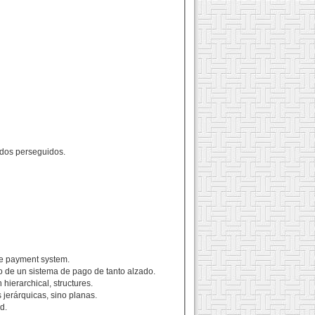
ados perseguidos.
ate payment system.
so de un sistema de pago de tanto alzado.
n hierarchical, structures.
 jerárquicas, sino planas.
d.