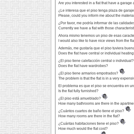
Are you interested in a flat that have a garage
¿Le interesa que el piso tenga plaza de gara
Please, could you inform me about the material
¿Por favor, me podría informar de las calidade
Currently we have a flat with those characteristi
Ahora mismo tenemos un piso de esas caracte
I would also like to have nice views from the fla
Además, me gustaría que el piso tuviera buena
Does the flat have central or individual heatin
¿El piso tiene calefacción central o individual
Does the flat have wardrobes?
¿El piso tiene armarios empotrados?
The problem is that the flat is in a very expens
El problema es que el piso se encuentra en 
Is the flat fully furnished?
¿El piso está amueblado?
How many bathrooms are there in the apartme
¿Cuántos cuartos de baño tiene el piso?
How many rooms are there in the flat?
¿Cuántas habitaciones tiene el piso?
How much would the flat cost?