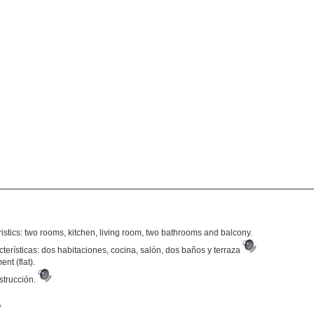
teristics: two rooms, kitchen, living room, two bathrooms and balcony.
terísticas: dos habitaciones, cocina, salón, dos baños y terraza
nt (flat).
strucción.