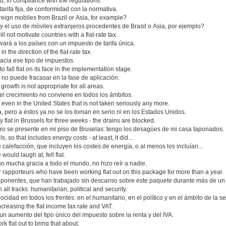
ied, in compliance with the regulations.
arifa fija, de conformidad con la normativa.
oreign mobiles from Brazil or Asia, for example?
 y el uso de móviles extranjeros procedentes de Brasil o Asia, por ejemplo?
ill not motivate countries with a flat-rate tax.
vará a los países con un impuesto de tarifa única.
n the direction of the flat-rate tax.
acia ese tipo de impuestos.
o fall flat on its face in the implementation stage.
no puede fracasar en la fase de aplicación.
 growth is not appropriate for all areas.
l crecimiento no conviene en todos los ámbitos.
ut even in the United States that is not taken seriously any more.
, pero a éstos ya no se los toman en serio ni en los Estados Unidos.
 flat in Brussels for three weeks - the drains are blocked.
o se presente en mi piso de Bruselas: tengo los desagües de mi casa taponados.
, so that includes energy costs - at least, it did...
calefacción, que incluyen los costes de energía, o al menos los incluían...
would laugh at, fell flat.
ho mucha gracia a todo el mundo, no hizo reír a nadie.
ur rapporteurs who have been working flat out on this package for more than a year.
s ponentes, que han trabajado sin descanso sobre este paquete durante más de un
all tracks: humanitarian, political and security.
cidad en todos los frentes: en el humanitario, en el político y en el ámbito de la s
reasing the flat income tax rate and VAT.
 aumento del tipo único del impuesto sobre la renta y del IVA.
 flat out to bring that about.