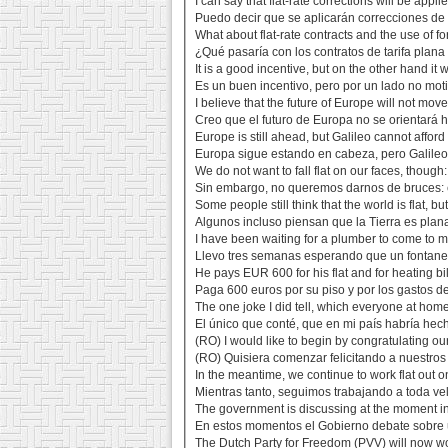
I can say that flat-rate corrections will be appl
Puedo decir que se aplicarán correcciones de t
What about flat-rate contracts and the use of f
¿Qué pasaría con los contratos de tarifa plana
It is a good incentive, but on the other hand it w
Es un buen incentivo, pero por un lado no moti
I believe that the future of Europe will not move i
Creo que el futuro de Europa no se orientará h
Europe is still ahead, but Galileo cannot afford t
Europa sigue estando en cabeza, pero Galileo 
We do not want to fall flat on our faces, though:
Sin embargo, no queremos darnos de bruces: e
Some people still think that the world is flat, b
Algunos incluso piensan que la Tierra es plana
I have been waiting for a plumber to come to my
Llevo tres semanas esperando que un fontaner
He pays EUR 600 for his flat and for heating bills
Paga 600 euros por su piso y por los gastos de 
The one joke I did tell, which everyone at home 
El único que conté, que en mi país habría hec
(RO) I would like to begin by congratulating o
(RO) Quisiera comenzar felicitando a nuestro
In the meantime, we continue to work flat out on 
Mientras tanto, seguimos trabajando a toda velo
The government is discussing at the moment inc
En estos momentos el Gobierno debate sobre un
The Dutch Party for Freedom (PVV) will now work