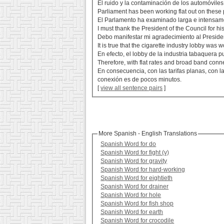
El ruido y la contaminación de los automóviles
Parliament has been working flat out on these
El Parlamento ha examinado larga e intensamen
I must thank the President of the Council for 
Debo manifestar mi agradecimiento al Presiden
It is true that the cigarette industry lobby was w
En efecto, el lobby de la industria tabaquera 
Therefore, with flat rates and broad band conn
En consecuencia, con las tarifas planas, con 
conexión es de pocos minutos.
[
view all sentence pairs
]
More Spanish - English Translations
Spanish Word for do
Spanish Word for fight (v)
Spanish Word for gravity
Spanish Word for hard-working
Spanish Word for eightieth
Spanish Word for drainer
Spanish Word for hole
Spanish Word for fish shop
Spanish Word for earth
Spanish Word for crocodile