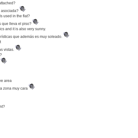
 attached?
je asociada?
s used in the flat?
s que lleva el piso?
cs and it is also very sunny.
rísticas que además es muy soleado.
t
s vistas.
g?
?
ive area
una zona muy cara
nt?