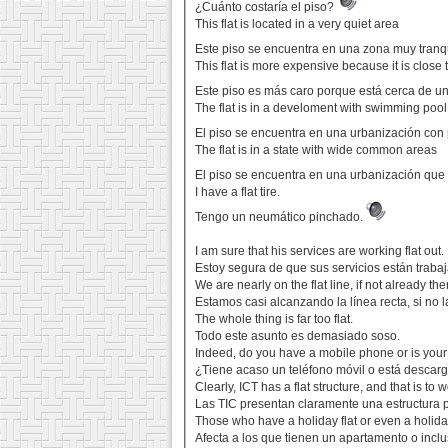
¿Cuánto costaría el piso?
This flat is located in a very quiet area
Este piso se encuentra en una zona muy tranq
This flat is more expensive because it is close 
Este piso es más caro porque está cerca de u
The flat is in a develoment with swimming pool 
El piso se encuentra en una urbanización con
The flat is in a state with wide common areas
El piso se encuentra en una urbanización qu
I have a flat tire.
Tengo un neumático pinchado.
I am sure that his services are working flat out.
Estoy segura de que sus servicios están trab
We are nearly on the flat line, if not already the
Estamos casi alcanzando la línea recta, si no
The whole thing is far too flat.
Todo este asunto es demasiado soso.
Indeed, do you have a mobile phone or is your 
¿Tiene acaso un teléfono móvil o está descar
Clearly, ICT has a flat structure, and that is t
Las TIC presentan claramente una estructura p
Those who have a holiday flat or even a holida
Afecta a los que tienen un apartamento o incl