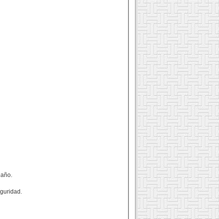
 año.
eguridad.