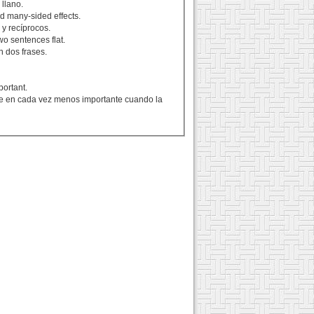
 llano.
d many-sided effects.
 y recíprocos.
wo sentences flat.
 dos frases.
portant.
rte en cada vez menos importante cuando la