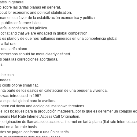
ates in general.
 sobre las tarifas planas en general.
 out for economic and political stabilisation.
amente a favor de la estabilización económica y política.
n public confidence is lost.
ería la confianza del público.
not flat and that we are engaged in global competition.
 es plano y de que nos hallamos inmersos en una competencia global.
 flat rate.
 una tarifa plana.
rate corrections should be more clearly defined.
ios para las correcciones acordadas.
is.
 the coin.
onedas.
 costs of one small flat.
nta parte de los gastos en calefacción de una pequeña vivienda.
uts was introduced in 1997.
 especial global para la avellana.
all been cut down and ecological meltdown threatens.
s, los bosques para la producción maderera, por lo que es de temer un colapso ec
eans Flat Rate Internet Access Call Origination.
originación de llamadas de acceso a Internet en tarifa plana (flat rate Internet acce
ut on a flat-rate basis.
astos se pagan conforme a una única tarifa.