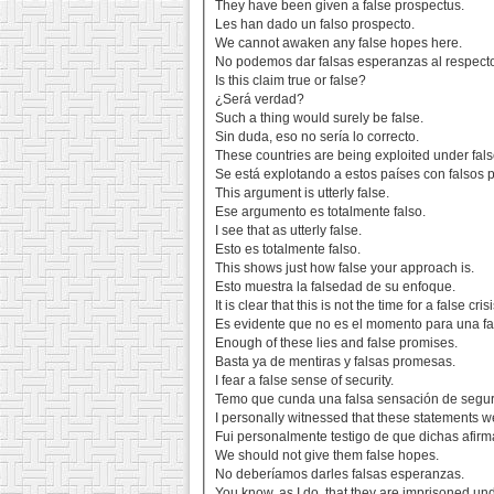
They have been given a false prospectus.
Les han dado un falso prospecto.
We cannot awaken any false hopes here.
No podemos dar falsas esperanzas al respect
Is this claim true or false?
¿Será verdad?
Such a thing would surely be false.
Sin duda, eso no sería lo correcto.
These countries are being exploited under fal
Se está explotando a estos países con falsos p
This argument is utterly false.
Ese argumento es totalmente falso.
I see that as utterly false.
Esto es totalmente falso.
This shows just how false your approach is.
Esto muestra la falsedad de su enfoque.
It is clear that this is not the time for a false crisi
Es evidente que no es el momento para una fal
Enough of these lies and false promises.
Basta ya de mentiras y falsas promesas.
I fear a false sense of security.
Temo que cunda una falsa sensación de segur
I personally witnessed that these statements we
Fui personalmente testigo de que dichas afirm
We should not give them false hopes.
No deberíamos darles falsas esperanzas.
You know, as I do, that they are imprisoned un