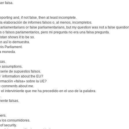
er falsa.
eporting and, if not false, then at least incomplete.
 la elaboración de informes falsos o, al menos, incompletos.
parliamentarians or false parliamentarians, but my question was not a false question
s o falsos parlamentarios, pero mi pregunta no era una falsa pregunta.
istan shows it to be so.
án así lo demuestra.
his Parliament.
sa moneda.
sas.
se assumptions.
serie de supuestos falsos.
e’ information about the EU?
ormación «falsa» sobre la UE?
se comments about me.
el interviniente que me ha precedido en el uso de la palabra.
.
ente falsas.
ers.
a los consumidores.
of security.