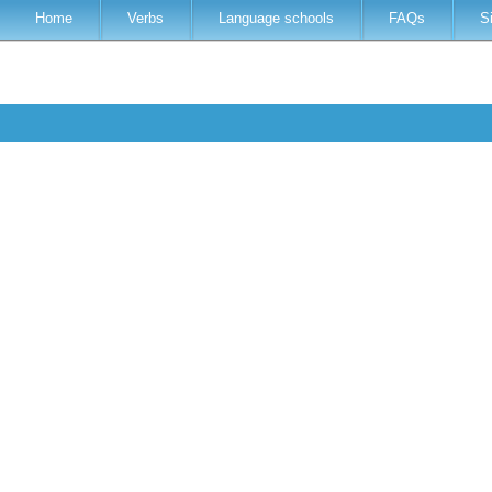
Home
Verbs
Language schools
FAQs
S