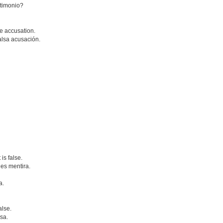
stimonio?
e accusation.
alsa acusación.
is false.
es mentira.
a.
alse.
lsa.