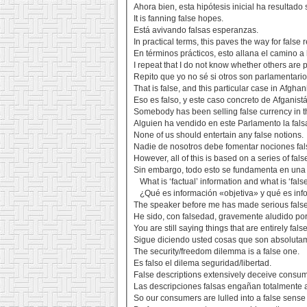
Ahora bien, esta hipótesis inicial ha resultado s
It is fanning false hopes.
Está avivando falsas esperanzas.
In practical terms, this paves the way for false r
En términos prácticos, esto allana el camino a
I repeat that I do not know whether others are 
Repito que yo no sé si otros son parlamentario
That is false, and this particular case in Afghan
Eso es falso, y este caso concreto de Afganist
Somebody has been selling false currency in t
Alguien ha vendido en este Parlamento la fal
None of us should entertain any false notions.
Nadie de nosotros debe fomentar nociones fal
However, all of this is based on a series of fal
Sin embargo, todo esto se fundamenta en una 
What is ‘factual’ information and what is ‘fals
¿Qué es información «objetiva» y qué es inf
The speaker before me has made serious fal
He sido, con falsedad, gravemente aludido por 
You are still saying things that are entirely false
Sigue diciendo usted cosas que son absolutam
The security/freedom dilemma is a false one.
Es falso el dilema seguridad/libertad.
False descriptions extensively deceive consum
Las descripciones falsas engañan totalmente 
So our consumers are lulled into a false sense 