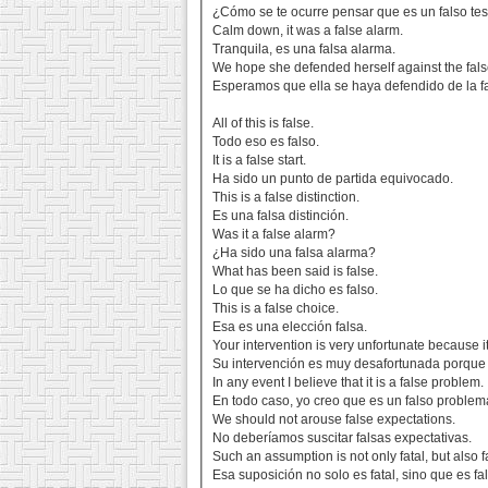
¿Cómo se te ocurre pensar que es un falso te
Calm down, it was a false alarm.
Tranquila, es una falsa alarma.
We hope she defended herself against the fals
Esperamos que ella se haya defendido de la f
All of this is false.
Todo eso es falso.
It is a false start.
Ha sido un punto de partida equivocado.
This is a false distinction.
Es una falsa distinción.
Was it a false alarm?
¿Ha sido una falsa alarma?
What has been said is false.
Lo que se ha dicho es falso.
This is a false choice.
Esa es una elección falsa.
Your intervention is very unfortunate because it 
Su intervención es muy desafortunada porque 
In any event I believe that it is a false problem.
En todo caso, yo creo que es un falso problem
We should not arouse false expectations.
No deberíamos suscitar falsas expectativas.
Such an assumption is not only fatal, but also f
Esa suposición no solo es fatal, sino que es fa