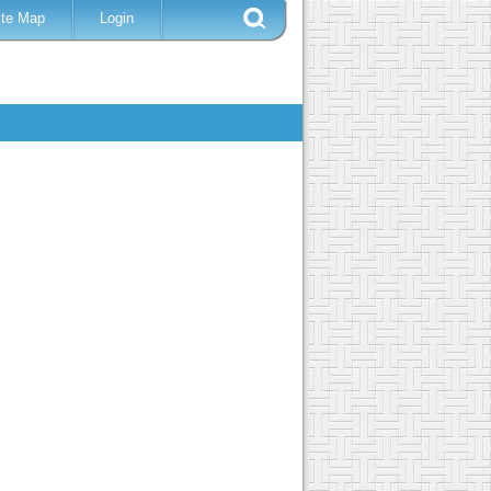
ite Map
Login