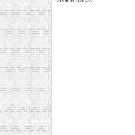
[
view entire travel blog
]