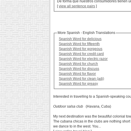
De forma que nuestros consumidores tienen u
[
view all sentence pairs
]
More Spanish - English Translations
Spanish Word for delicious
Spanish Word for fifteenth
Spanish Word for gorgeous
Spanish Word for credit card
Spanish Word for electric razor
Spanish Word for church
Spanish Word for discuss
Spanish Word for flavor
Spanish Word for clean (adj)
Spanish Word for greasy
Interested in travelling to a Spanish-speaking co
Outdoor salsa club
(Havana, Cuba)
My next destination was the beautiful colonial to
The cubana chicas in the clubs are nothing short 
we dance to in the west. You...