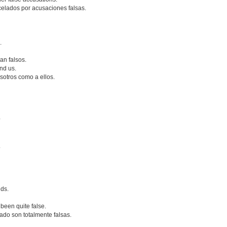
celados por acusaciones falsas.
.
an falsos.
nd us.
sotros como a ellos.
?
.
nds.
been quite false.
ado son totalmente falsas.