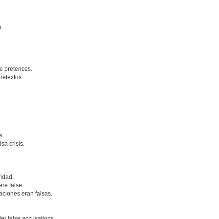
o.
se pretences.
retextos.
s.
sa crisis.
idad.
re false.
aciones eran falsas.
der false accusations.