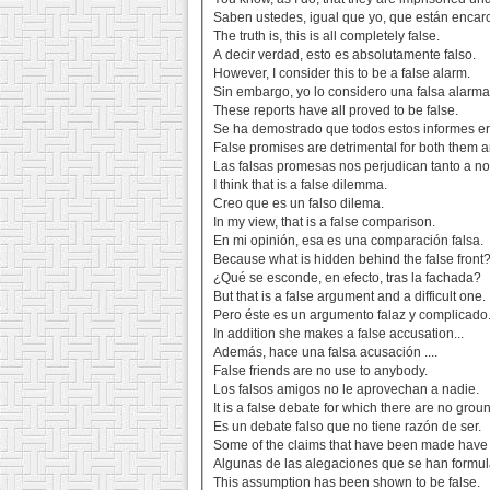
Saben ustedes, igual que yo, que están encar
The truth is, this is all completely false.
A decir verdad, esto es absolutamente falso.
However, I consider this to be a false alarm.
Sin embargo, yo lo considero una falsa alarma
These reports have all proved to be false.
Se ha demostrado que todos estos informes er
False promises are detrimental for both them a
Las falsas promesas nos perjudican tanto a no
I think that is a false dilemma.
Creo que es un falso dilema.
In my view, that is a false comparison.
En mi opinión, esa es una comparación falsa.
Because what is hidden behind the false front
¿Qué se esconde, en efecto, tras la fachada?
But that is a false argument and a difficult one.
Pero éste es un argumento falaz y complicado
In addition she makes a false accusation...
Además, hace una falsa acusación ....
False friends are no use to anybody.
Los falsos amigos no le aprovechan a nadie.
It is a false debate for which there are no grou
Es un debate falso que no tiene razón de ser.
Some of the claims that have been made have 
Algunas de las alegaciones que se han formul
This assumption has been shown to be false.