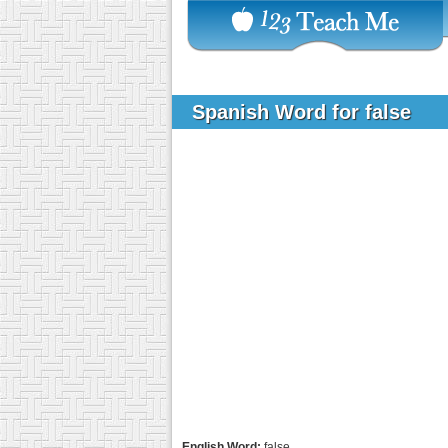
Spanish Word for false
English Word:
false