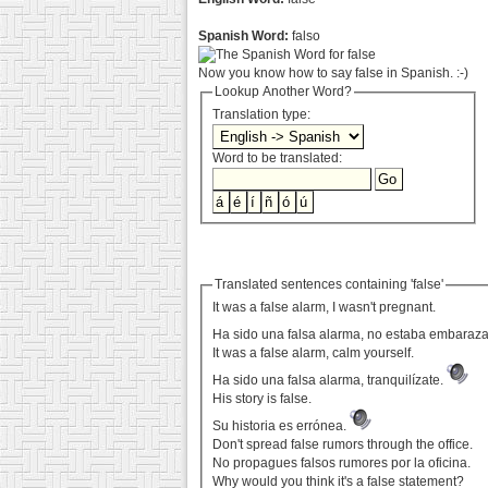
Spanish Word:
falso
Now you know how to say false in Spanish. :-)
Lookup Another Word?
Translation type:
Word to be translated:
Translated sentences containing 'false'
It was a false alarm, I wasn't pregnant.
Ha sido una falsa alarma, no estaba embaraz
It was a false alarm, calm yourself.
Ha sido una falsa alarma, tranquilízate.
His story is false.
Su historia es errónea.
Don't spread false rumors through the office.
No propagues falsos rumores por la oficina.
Why would you think it's a false statement?