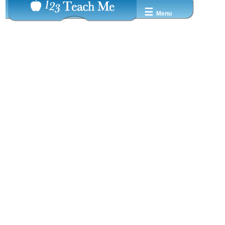
☰
Menu