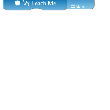
☰
Menu