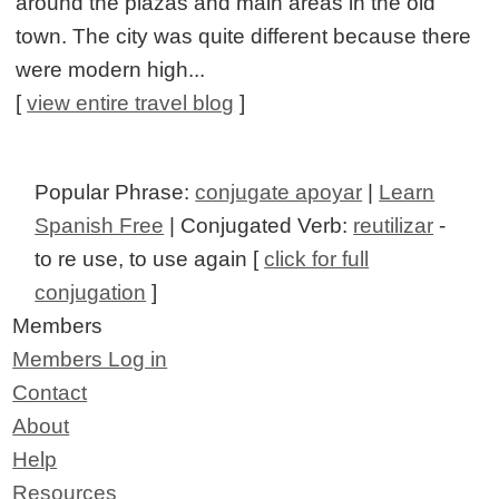
around the plazas and main areas in the old
town. The city was quite different because there
were modern high...
[
view entire travel blog
]
Popular Phrase:
conjugate apoyar
|
Learn
Spanish Free
| Conjugated Verb:
reutilizar
-
to re use, to use again [
click for full
conjugation
]
Members
Members Log in
Contact
About
Help
Resources