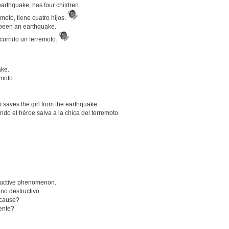
rthquake, has four children.
moto, tiene cuatro hijos.
 been an earthquake.
currido un terremoto.
ake.
emoto.
ro saves the girl from the earthquake.
ndo el héroe salva a la chica del terremoto.
.
tructive phenomenon.
o destructivo.
t cause?
rente?