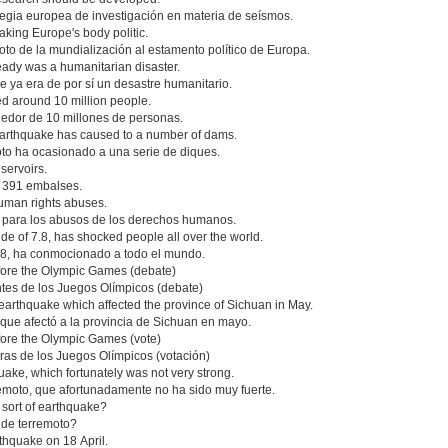
ategia europea de investigación en materia de seísmos.
aking Europe's body politic.
o de la mundialización al estamento político de Europa.
eady was a humanitarian disaster.
e ya era de por sí un desastre humanitario.
ed around 10 million people.
dedor de 10 millones de personas.
e earthquake has caused to a number of dams.
moto ha ocasionado a una serie de diques.
servoirs.
 391 embalses.
uman rights abuses.
o para los abusos de los derechos humanos.
 of 7.8, has shocked people all over the world.
,8, ha conmocionado a todo el mundo.
efore the Olympic Games (debate)
ntes de los Juegos Olímpicos (debate)
 earthquake which affected the province of Sichuan in May.
o que afectó a la provincia de Sichuan en mayo.
efore the Olympic Games (vote)
eras de los Juegos Olímpicos (votación)
ke, which fortunately was not very strong.
remoto, que afortunadamente no ha sido muy fuerte.
sort of earthquake?
 de terremoto?
thquake on 18 April.