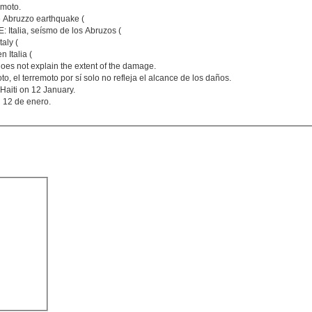
emoto.
the Abruzzo earthquake (
: Italia, seísmo de los Abruzos (
aly (
 Italia (
oes not explain the extent of the damage.
to, el terremoto por sí solo no refleja el alcance de los daños.
 Haiti on 12 January.
l 12 de enero.