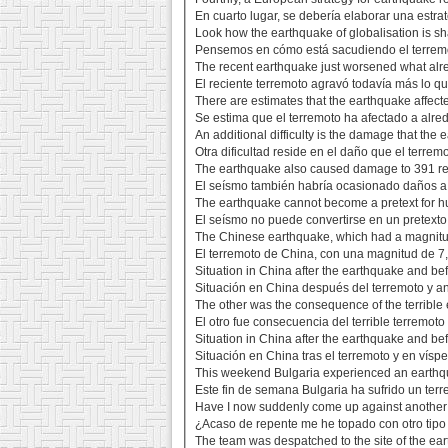
En cuarto lugar, se debería elaborar una estr
Look how the earthquake of globalisation is sh
Pensemos en cómo está sacudiendo el terremot
The recent earthquake just worsened what alr
El reciente terremoto agravó todavía más lo qu
There are estimates that the earthquake affect
Se estima que el terremoto ha afectado a alre
An additional difficulty is the damage that th
Otra dificultad reside en el daño que el terre
The earthquake also caused damage to 391 re
El seísmo también habría ocasionado daños a
The earthquake cannot become a pretext for h
El seísmo no puede convertirse en un pretext
The Chinese earthquake, which had a magnitude
El terremoto de China, con una magnitud de 7
Situation in China after the earthquake and b
Situación en China después del terremoto y a
The other was the consequence of the terrible
El otro fue consecuencia del terrible terremot
Situation in China after the earthquake and b
Situación en China tras el terremoto y en vísp
This weekend Bulgaria experienced an earthqua
Este fin de semana Bulgaria ha sufrido un ter
Have I now suddenly come up against another 
¿Acaso de repente me he topado con otro tipo
The team was despatched to the site of the ear