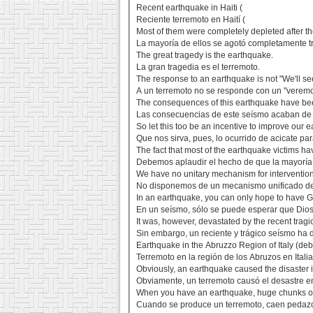
Recent earthquake in Haiti (
Reciente terremoto en Haití (
Most of them were completely depleted after t
La mayoría de ellos se agotó completamente tr
The great tragedy is the earthquake.
La gran tragedia es el terremoto.
The response to an earthquake is not "We'll se
A un terremoto no se responde con un "veremo
The consequences of this earthquake have bee
Las consecuencias de este seísmo acaban de s
So let this too be an incentive to improve our
Que nos sirva, pues, lo ocurrido de acicate pa
The fact that most of the earthquake victims
Debemos aplaudir el hecho de que la mayoría 
We have no unitary mechanism for intervention
No disponemos de un mecanismo unificado de 
In an earthquake, you can only hope to have G
En un seísmo, sólo se puede esperar que Dios 
It was, however, devastated by the recent trag
Sin embargo, un reciente y trágico seísmo ha 
Earthquake in the Abruzzo Region of Italy (deb
Terremoto en la región de los Abruzos en Itali
Obviously, an earthquake caused the disaster i
Obviamente, un terremoto causó el desastre en
When you have an earthquake, huge chunks of
Cuando se produce un terremoto, caen pedaz