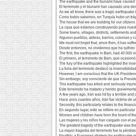
The earthquake and the tsunami have caused 
El terremoto y el tsunami han causado una des
As we all know, there was a tragic earthquake 
Como todos sabemos, en Turquía hubo un trág
The house that we are building for our citizen
La casa que estamos construyendo para nuestr
Some towns, villages, districts, settlements a
Algunos pueblos, aldeas, barrios, colonias y c
We must not forget that, since then, it has suf
Desde entonces, no olvidemos que ha sufrido 
The first, the earthquake in Bam, had 40 000 vi
El primero, el terremoto de Bam, que ocasionó
The fury of the earthquake highlighted the inse
La furia del terremoto destacó la insensibilida
However, I am conscious that the UK Presiden
Sin embargo, soy consciente de que la Preside
This earthquake has killed and seriously inju
Este terremoto ha matado y herido gravement
A few years ago, Iran was hit by a terrible and
Hace unos cuantos años, Irán fue víctima de un
Secondly, this particularly relates to the financ
En segundo lugar, esto se refiere en particular
Women and children have born the brunt of the
Las mujeres y los niños han cargado con el peso
The greatest tragedy of the earthquake was the
La mayor tragedia del terremoto fue la pérdid
Fourthly, a European strategy for earthquake 