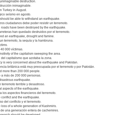
unimaginable destruction.
trucción inimaginable.
in Turkey in August.
ico seísmo en agosto.
s should be able to withstand an earthquake.
os ciudadanos debe poder resistir un terremoto.
nd roads have been destroyed by the earthquake.
arreteras han quedado destruidos por el terremoto.
fered an earthquake, drought and famine.
un terremoto, la sequía y la hambruna.
ctims.
 40 000 víctimas.
nsitivity of the capitalism sweeping the area.
d del capitalismo que azotaba la zona.
cy is very concerned about the earthquake and Pakistan.
ncia británica está muy preocupada por el terremoto y por Pakistán.
red more than 200 000 people.
e a más de 200 000 personas.
 disastrous earthquake.
 terremoto terrible y desastroso.
ial aspects of the earthquake.
 a los aspectos financieros del terremoto.
 conflict and the earthquake.
 del conflicto y el terremoto.
 loss of a whole generation of Kashmiris.
a de una generación entera de cachemires.
research should be developed.