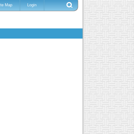
ite Map
Login