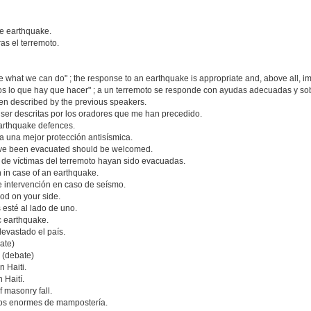
he earthquake.
as el terremoto.
e what we can do" ; the response to an earthquake is appropriate and, above all, i
s lo que hay que hacer" ; a un terremoto se responde con ayudas adecuadas y so
n described by the previous speakers.
er descritas por los oradores que me han precedido.
 earthquake defences.
ra una mejor protección antisísmica.
 have been evacuated should be welcomed.
de víctimas del terremoto hayan sido evacuadas.
 in case of an earthquake.
intervención en caso de seísmo.
od on your side.
esté al lado de uno.
ic earthquake.
devastado el país.
ate)
a (debate)
n Haiti.
 Haití.
 masonry fall.
os enormes de mampostería.