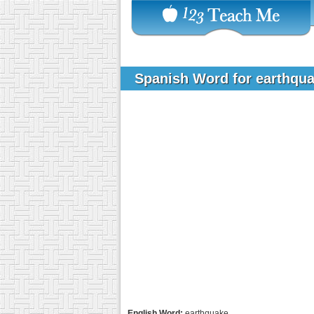
Spanish Word for earthqu
English Word:
earthquake