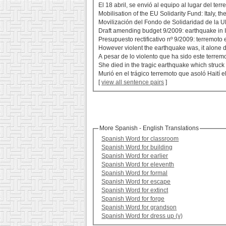
El 18 abril, se envió al equipo al lugar del terr
Mobilisation of the EU Solidarity Fund: Italy, 
Movilización del Fondo de Solidaridad de la UE
Draft amending budget 9/2009: earthquake in It
Presupuesto rectificativo nº 9/2009: terremoto en
However violent the earthquake was, it alone d
A pesar de lo violento que ha sido este terremo
She died in the tragic earthquake which struck
Murió en el trágico terremoto que asoló Haití e
[
view all sentence pairs
]
More Spanish - English Translations
Spanish Word for classroom
Spanish Word for building
Spanish Word for earlier
Spanish Word for eleventh
Spanish Word for formal
Spanish Word for escape
Spanish Word for extinct
Spanish Word for forge
Spanish Word for grandson
Spanish Word for dress up (v)