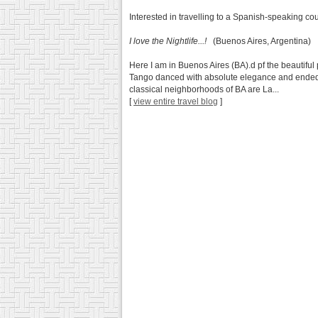
Interested in travelling to a Spanish-speaking co
I love the Nightlife...!
(Buenos Aires, Argentina)
Here I am in Buenos Aires (BA).d pf the beautiful
Tango danced with absolute elegance and ended up
classical neighborhoods of BA are La...
[
view entire travel blog
]