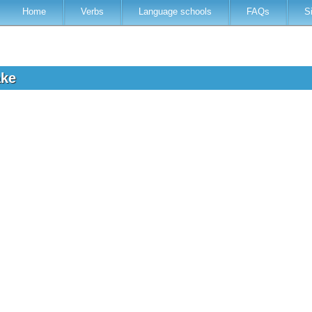
Home
Verbs
Language schools
FAQs
S
ake