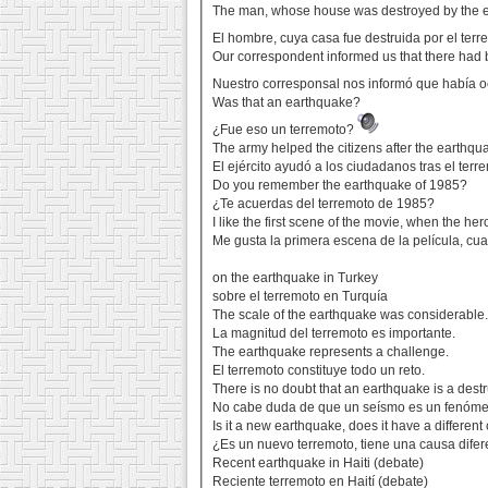
The man, whose house was destroyed by the ea
El hombre, cuya casa fue destruida por el terre
Our correspondent informed us that there had
Nuestro corresponsal nos informó que había o
Was that an earthquake?
¿Fue eso un terremoto?
The army helped the citizens after the earthqu
El ejército ayudó a los ciudadanos tras el terr
Do you remember the earthquake of 1985?
¿Te acuerdas del terremoto de 1985?
I like the first scene of the movie, when the he
Me gusta la primera escena de la película, cua
on the earthquake in Turkey
sobre el terremoto en Turquía
The scale of the earthquake was considerable
La magnitud del terremoto es importante.
The earthquake represents a challenge.
El terremoto constituye todo un reto.
There is no doubt that an earthquake is a des
No cabe duda de que un seísmo es un fenómen
Is it a new earthquake, does it have a differen
¿Es un nuevo terremoto, tiene una causa dife
Recent earthquake in Haiti (debate)
Reciente terremoto en Haití (debate)