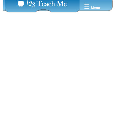
☰
Menu