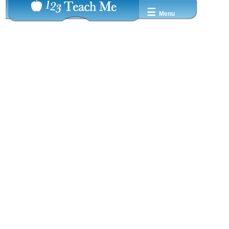
☰
Menu