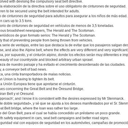
olved with devising the compulsory seat belt directive.
la elaboración de la directiva sobre el uso obligatorio de cinturones de seguridad.
dren to be secured using the belt intended for adults.
 de cinturones de seguridad para adultos para asegurar a los niños de más edad.
n cars up to 3.5 tons.
torio de cinturones de seguridad en vehículos de menos de 3,5 toneladas.
 serious broadsheet newspapers, The Herald and The Scotsman.
 periódicos de gran formato serios: The Herald y The Scotsman.
y that of preventing people from being thrown from vehicles.
 serie de ventajas, entre las que destaca la de evitar que los pasajeros salgan de
, and also the Alpine belt, where the effects are very different and very significant
, por supuesto, y el cinturón alpino, donde los efectos serán muy diferentes e imp
beauty of our countryside and blocked arbitrary urban sprawl.
lleza de nuestro paisaje y ha evitado el crecimiento desordenado de las ciudades.
ry, a conveyor belt of bad news.
ica, una cinta transportadora de malas noticias.
 Union is having to tighten its belt.
a Unión Europea tiene que apretarse el cinturón.
ssues concerning the Great Belt and the Öresund Bridge.
Gran Belt y el Oresund.
approach', and I know it is consistent with the desires expressed by Mr Stenmarck.
 doble seguridad», y sé que se ajusta a los deseos manifestados por el Sr. Stenm
t Belt bridge, where the loan was rather too large.
e del Gran Belt, para el cual se había concedido un préstamo un poco grande.
h safety equipment in cars, seat belt campaigns and better road signs.
uridad vial con equipos de seguridad en los automóviles, campañas de promoción