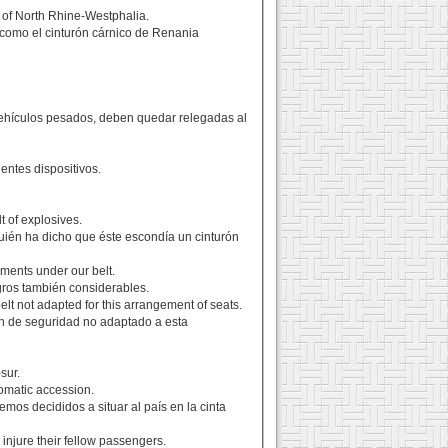
" of North Rhine-Westphalia.
como el cinturón cárnico de Renania
vehículos pesados, deben quedar relegadas al
entes dispositivos.
t of explosives.
quién ha dicho que éste escondía un cinturón
ments under our belt.
ogros también considerables.
lt not adapted for this arrangement of seats.
ón de seguridad no adaptado a esta
sur.
tomatic accession.
os decididos a situar al país en la cinta
 injure their fellow passengers.