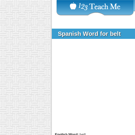
Spanish Word for belt
English Word:
belt