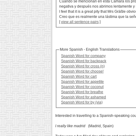
Cuando se mencionan en esta Cámara los produ
negativa y después nos abrimos lentamente y 
I feel that it is a great pity that Mrs Gräßle ob
Creo que es realmente una lástima que la señ
[
view all sentence pairs
]
More Spanish - English Translations
Spanish Word for company
Spanish Word for backpack
Spanish Word for cross (n)
Spanish Word for choose!
Spanish Word for cart
Spanish Word for appetite
Spanish Word for coconut
Spanish Word for breathe
Spanish Word for ashamed
Spanish Word for by (via)
Interested in travelling to a Spanish-speaking co
I really like madrid
(Madrid, Spain)