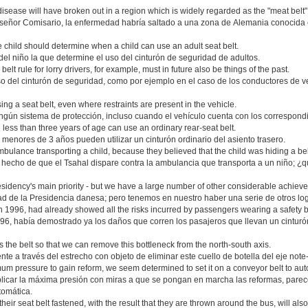
disease will have broken out in a region which is widely regarded as the "meat belt
señor Comisario, la enfermedad habría saltado a una zona de Alemania conocida 
 child should determine when a child can use an adult seat belt.
el niño la que determine el uso del cinturón de seguridad de adultos.
lt rule for lorry drivers, for example, must in future also be things of the past.
so del cinturón de seguridad, como por ejemplo en el caso de los conductores de 
sing a seat belt, even where restraints are present in the vehicle.
ngún sistema de protección, incluso cuando el vehículo cuenta con los correspondi
n less than three years of age can use an ordinary rear-seat belt.
os menores de 3 años pueden utilizar un cinturón ordinario del asiento trasero.
bulance transporting a child, because they believed that the child was hiding a bel
l hecho de que el Tsahal dispare contra la ambulancia que transporta a un niño; ¿
idency's main priority - but we have a large number of other considerable achieve
idad de la Presidencia danesa; pero tenemos en nuestro haber una serie de otros l
1996, had already showed all the risks incurred by passengers wearing a safety be
996, había demostrado ya los daños que corren los pasajeros que llevan un cintur
s the belt so that we can remove this bottleneck from the north-south axis.
te a través del estrecho con objeto de eliminar este cuello de botella del eje note-
mum pressure to gain reform, we seem determined to set it on a conveyor belt to au
licar la máxima presión con miras a que se pongan en marcha las reformas, parecem
tomática.
ir seat belt fastened, with the result that they are thrown around the bus, will also