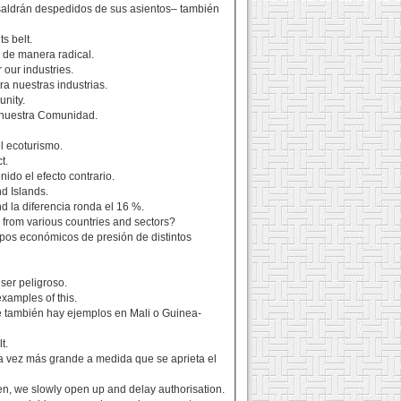
 saldrán despedidos de sus asientos– también
ts belt.
n de manera radical.
r our industries.
a nuestras industrias.
unity.
e nuestra Comunidad.
l ecoturismo.
t.
nido el efecto contrario.
nd Islands.
nd la diferencia ronda el 16 %.
s from various countries and sectors?
upos económicos de presión de distintos
ser peligroso.
examples of this.
e también hay ejemplos en Mali o Guinea-
t.
da vez más grande a medida que se aprieta el
en, we slowly open up and delay authorisation.