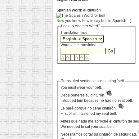
Spanish Word:
el cinturón
Now you know how to say belt in Spanish. :-)
Lookup Another Word?
Translation type:
Word to be translated:
Translated sentences containing 'belt'
You must wear your belt.
Debe ponerse su cinturón.
I stopped him because he had no seat belt.
Le paré porque no tiene cinturón.
First of all, I fastened my seat belt.
Antes que nada me abroché el cinturón de se
We needed to cut your seat belt.
Necesitamos cortar su cinturón de seguridad.