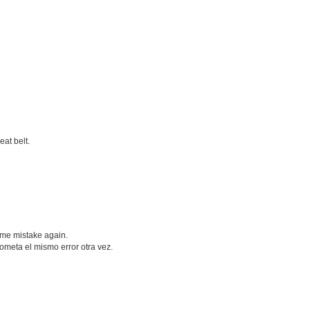
at belt.
ame mistake again.
ometa el mismo error otra vez.