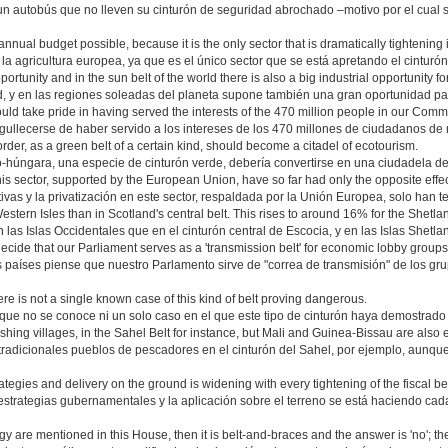
 un autobús que no lleven su cinturón de seguridad abrochado –motivo por el cual
nnual budget possible, because it is the only sector that is dramatically tightening i
 la agricultura europea, ya que es el único sector que se está apretando el cinturó
portunity and in the sun belt of the world there is also a big industrial opportunity fo
, y en las regiones soleadas del planeta supone también una gran oportunidad par
ould take pride in having served the interests of the 470 million people in our Comm
gullecerse de haber servido a los intereses de los 470 millones de ciudadanos d
rder, as a green belt of a certain kind, should become a citadel of ecotourism.
o-húngara, una especie de cinturón verde, debería convertirse en una ciudadela de
his sector, supported by the European Union, have so far had only the opposite effec
ivas y la privatización en este sector, respaldada por la Unión Europea, solo han te
estern Isles than in Scotland's central belt. This rises to around 16% for the Shetla
 las Islas Occidentales que en el cinturón central de Escocia, y en las Islas Shetla
decide that our Parliament serves as a 'transmission belt' for economic lobby group
países piense que nuestro Parlamento sirve de "correa de transmisión" de los gr
re is not a single known case of this kind of belt proving dangerous.
ue no se conoce ni un solo caso en el que este tipo de cinturón haya demostrado 
 fishing villages, in the Sahel Belt for instance, but Mali and Guinea-Bissau are also 
radicionales pueblos de pescadores en el cinturón del Sahel, por ejemplo, aunqu
egies and delivery on the ground is widening with every tightening of the fiscal bel
s estrategias gubernamentales y la aplicación sobre el terreno se está haciendo ca
are mentioned in this House, then it is belt-and-braces and the answer is 'no'; th