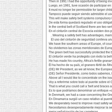
Then in 1991 I had the opportunity of being inv
Luego, en 1991, tuve ocasión de participar en 
It must no longer be permissible for larger chil
Tampoco puede seguir siendo admisible el uso
This will make safety belt systems compulsory i
De esta forma quedará regulado el uso obliga
In the central belt of Scotland there are two
En el cinturón central de Escocia existen dos
. Wearing a safety belt has advantages, mainl
El uso del cinturón de seguridad conlleva una
We have the southern areas of Europe, of course
No olvidemos las zonas meridionales de Europa
The green belt has successfully protected the 
El cinturón verde ha protegido con éxito la be
He has made his country, Africa's fertile grana
Él ha hecho de su país, el granero fértil de Áfr
(DE) Mr President, as we all know, the European
(DE) Señor Presidente, como todos sabemos, l
Above all I would like to concentrate on the i
Voy a referirme sobre todo al puente sobre el 
That is what you could call a 'belt and braces 
Es lo que podríamos denominar un enfoque «de
In Denmark, we had a case concerning the Grea
En Dinamarca surgió un caso relativo al puent
We desperately need to improve road safety wit
Necesitamos desesperadamente mejorar la seg
mejor señalización de las carreteras.