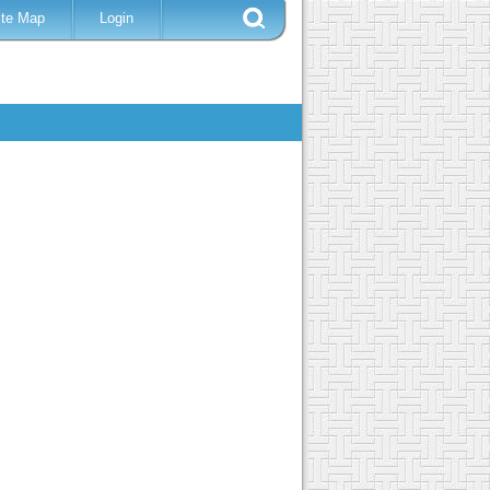
ite Map
Login