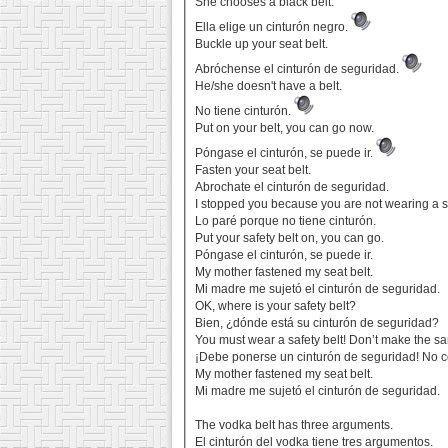
She chooses a black belt.
Ella elige un cinturón negro.
Buckle up your seat belt.
Abróchense el cinturón de seguridad.
He/she doesn't have a belt.
No tiene cinturón.
Put on your belt, you can go now.
Póngase el cinturón, se puede ir.
Fasten your seat belt.
Abrochate el cinturón de seguridad.
I stopped you because you are not wearing a se
Lo paré porque no tiene cinturón.
Put your safety belt on, you can go.
Póngase el cinturón, se puede ir.
My mother fastened my seat belt.
Mi madre me sujetó el cinturón de seguridad.
OK, where is your safety belt?
Bien, ¿dónde está su cinturón de seguridad?
You must wear a safety belt! Don’t make the s
¡Debe ponerse un cinturón de seguridad! No c
My mother fastened my seat belt.
Mi madre me sujetó el cinturón de seguridad.
The vodka belt has three arguments.
El cinturón del vodka tiene tres argumentos.