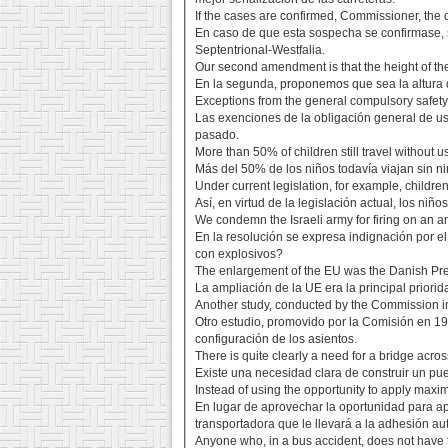
If the cases are confirmed, Commissioner, the 
En caso de que esta sospecha se confirmase, 
Septentrional-Westfalia.
Our second amendment is that the height of the
En la segunda, proponemos que sea la altura d
Exceptions from the general compulsory safety be
Las exenciones de la obligación general de u
pasado.
More than 50% of children still travel without u
Más del 50% de los niños todavía viajan sin ni
Under current legislation, for example, childre
Así, en virtud de la legislación actual, los niñ
We condemn the Israeli army for firing on an am
En la resolución se expresa indignación por e
con explosivos?
The enlargement of the EU was the Danish Pres
La ampliación de la UE era la principal prior
Another study, conducted by the Commission in 
Otro estudio, promovido por la Comisión en 1
configuración de los asientos.
There is quite clearly a need for a bridge acros
Existe una necesidad clara de construir un puen
Instead of using the opportunity to apply maxi
En lugar de aprovechar la oportunidad para ap
transportadora que le llevará a la adhesión au
Anyone who, in a bus accident, does not have the