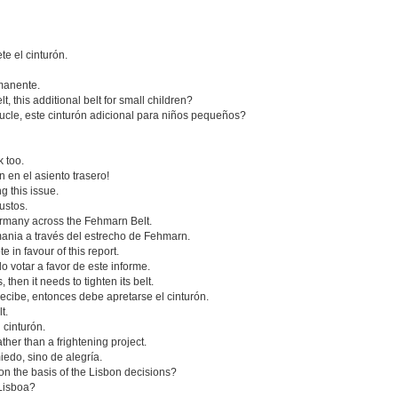
e el cinturón.
manente.
t, this additional belt for small children?
bucle, este cinturón adicional para niños pequeños?
k too.
 en el asiento trasero!
g this issue.
ustos.
ermany across the Fehmarn Belt.
mania a través del estrecho de Fehmarn.
e in favour of this report.
o votar a favor de este informe.
then it needs to tighten its belt.
ecibe, entonces debe apretarse el cinturón.
t.
 cinturón.
ather than a frightening project.
edo, sino de alegría.
 on the basis of the Lisbon decisions?
 Lisboa?