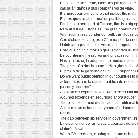
En caso de accidente, todos los pasajeros de
causarán daños a sus compañeros de viaje.
It is European agriculture that makes the multi-a
El presupuesto plurianual es posible gracias a
For the southern part of Europe, that is a big op
Para el sur de Europa es una gran oportunidad
With such a result under our belt, this House c
Con dicho resultado, esta Cámara podría enor
I think we agree that the Austrian-Hungarian bo
Creo que coincidimos en que la frontera austr
Belt-tightening measures and privatisation in t
Hasta la fecha, la adopción de medidas restrict
The price of petrol is some 11% higher in the W
El precio de la gasolina es un 11 % superior en
Do we want public opinion in our countries to 
¿Queremos que la opinión pública de nuestros 
países y sectores?
A few safety experts have now objected that the
Algunos expertos en seguridad ahora aducen q
There is also a rapid destruction of traditional
Asimismo, se están destruyendo rápidamente t
Bissau.
The gap between lip-service in government strat
La distancia entre las falsas alabanzas de la
cinturón fiscal.
When GM products, cloning and nanotechnology 