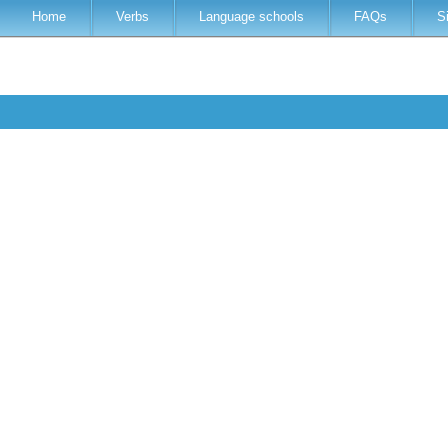
Home
Verbs
Language schools
FAQs
S