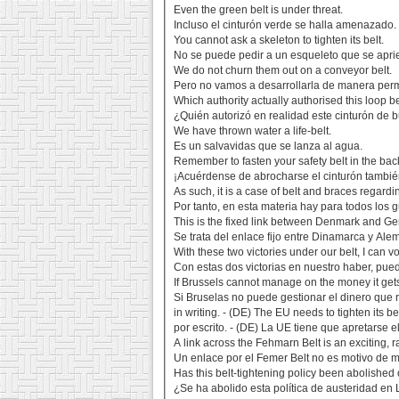
Even the green belt is under threat.
Incluso el cinturón verde se halla amenazado.
You cannot ask a skeleton to tighten its belt.
No se puede pedir a un esqueleto que se apriet
We do not churn them out on a conveyor belt.
Pero no vamos a desarrollarla de manera per
Which authority actually authorised this loop bel
¿Quién autorizó en realidad este cinturón de 
We have thrown water a life-belt.
Es un salvavidas que se lanza al agua.
Remember to fasten your safety belt in the bac
¡Acuérdense de abrocharse el cinturón también
As such, it is a case of belt and braces regardin
Por tanto, en esta materia hay para todos los g
This is the fixed link between Denmark and G
Se trata del enlace fijo entre Dinamarca y Ale
With these two victories under our belt, I can vot
Con estas dos victorias en nuestro haber, pued
If Brussels cannot manage on the money it gets, 
Si Bruselas no puede gestionar el dinero que r
in writing. - (DE) The EU needs to tighten its bel
por escrito. - (DE) La UE tiene que apretarse el
A link across the Fehmarn Belt is an exciting, r
Un enlace por el Femer Belt no es motivo de mi
Has this belt-tightening policy been abolished
¿Se ha abolido esta política de austeridad en