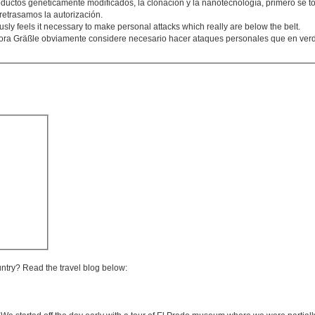
ctos genéticamente modificados, la clonación y la nanotecnología, primero se t
retrasamos la autorización.
viously feels it necessary to make personal attacks which really are below the belt.
ora Gräßle obviamente considere necesario hacer ataques personales que en verd
untry? Read the travel blog below: