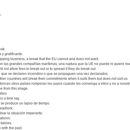
.
eak.
y gratificante.
shipping business, a break that the EU cannot and does not want.
con las grandes compañías marítimas, una ruptura que la UE no puede ni quiere real
not allow fires to break out or to spread if they do break out.
 que se declaren incendios o que se propaguen una vez declarados.
ther countries will break their commitments when it suits them but does not suit us.
onces otros países romperan los suyos cuando les convenga a ellos y no a nosotr
ee from this image.
tivo.
s a time lag.
 se produce un lapso de tiempo.
deadlock.
biar la situación imperante.
taboos.
r tabúes.
 with the past.