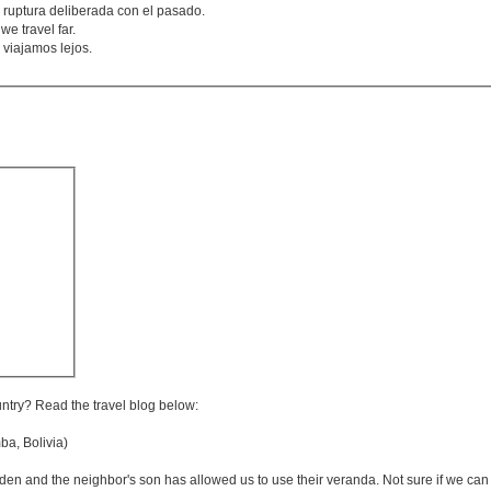
a ruptura deliberada con el pasado.
we travel far.
 viajamos lejos.
untry? Read the travel blog below:
, Bolivia)
n and the neighbor's son has allowed us to use their veranda. Not sure if we can wh