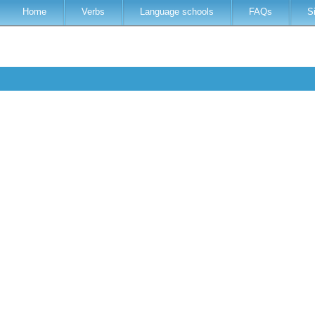
Home
Verbs
Language schools
FAQs
S