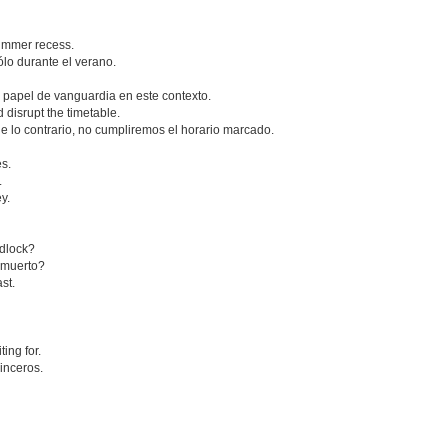
summer recess.
lo durante el verano.
papel de vanguardia en este contexto.
 disrupt the timetable.
e lo contrario, no cumpliremos el horario marcado.
s.
.
y.
adlock?
 muerto?
st.
ing for.
inceros.