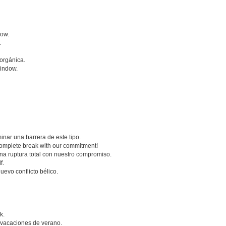
dow.
.
orgánica.
window.
inar una barrera de este tipo.
 a complete break with our commitment!
 una ruptura total con nuestro compromiso.
f.
uevo conflicto bélico.
k.
s vacaciones de verano.