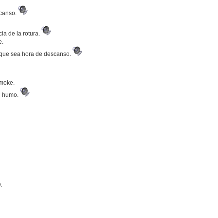
scanso.
a de la rotura.
e.
 que sea hora de descanso.
smoke.
el humo.
.