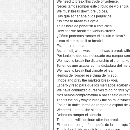
We need to break this cycle of violence.
Necesitamos romper este círculo de violencia.
We must break down prejudices.
Hay que echar abajo los perjuicios.
It is time to break this cycle.
Ya es hora de poner fin a este ciclo.
How can we break the vicious circle?
¿Cómo podemos romper el círculo vicioso?
It can either make it or break it.
Es ahora o nunca.
As a result, what was needed was a break with 
Por tanto, lo que era necesario era romper con 
We have to break the dictatorship of the market
Tenemos que acabar con la dictadura del mer
We have to break that climate of fear.
Hemos de romper ese clima de miedo.
I hope and pray the markets break you.
Espero y rezo para que los mercados acaben 
We have committed ourselves to doing this by
Nos hemos comprometido a hacer esto durante
That is the only way to break the spiral of viole
Esa es la única forma de romper la espiral de v
We need to break the silence.
Debemos romper el silencio.
The debate will continue after the break.
El debate proseguirá después de la interrupci
That is the divide we wish to break down.