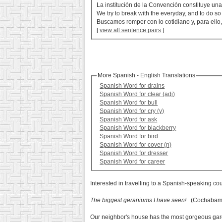
La institución de la Convención constituye un
We try to break with the everyday, and to do so 
Buscamos romper con lo cotidiano y, para ello,
[
view all sentence pairs
]
More Spanish - English Translations
Spanish Word for drains
Spanish Word for clear (adj)
Spanish Word for bull
Spanish Word for cry (v)
Spanish Word for ask
Spanish Word for blackberry
Spanish Word for bird
Spanish Word for cover (n)
Spanish Word for dresser
Spanish Word for career
Interested in travelling to a Spanish-speaking co
The biggest geraniums I have seen!
(Cochabamba
Our neighbor's house has the most gorgeous garde