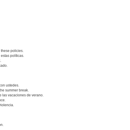
these policies.
estas políticas.
.
cado.
con ustedes.
 the summer break.
 las vacaciones de verano.
nce.
iolencia.
ón.