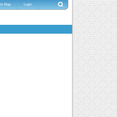
ite Map
Login