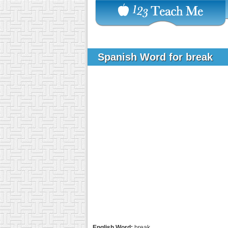
Spanish Word for break
English Word:
break