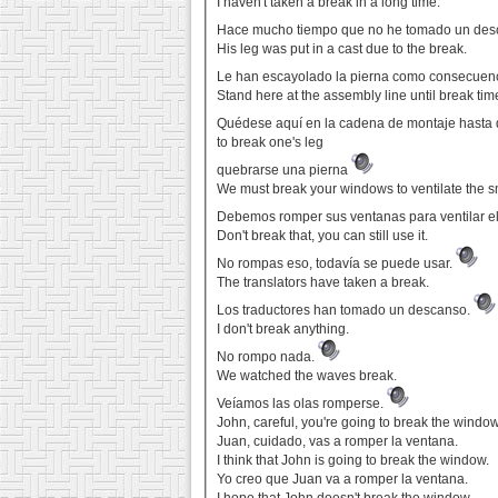
I haven't taken a break in a long time.
Hace mucho tiempo que no he tomado un de
His leg was put in a cast due to the break.
Le han escayolado la pierna como consecuenci
Stand here at the assembly line until break tim
Quédese aquí en la cadena de montaje hasta
to break one's leg
quebrarse una pierna
We must break your windows to ventilate the 
Debemos romper sus ventanas para ventilar 
Don't break that, you can still use it.
No rompas eso, todavía se puede usar.
The translators have taken a break.
Los traductores han tomado un descanso.
I don't break anything.
No rompo nada.
We watched the waves break.
Veíamos las olas romperse.
John, careful, you're going to break the window
Juan, cuidado, vas a romper la ventana.
I think that John is going to break the window.
Yo creo que Juan va a romper la ventana.