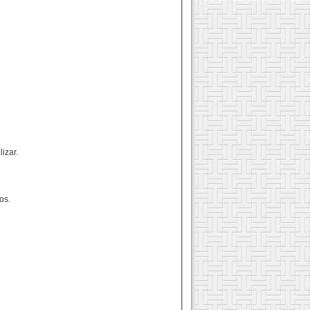
izar.
os.