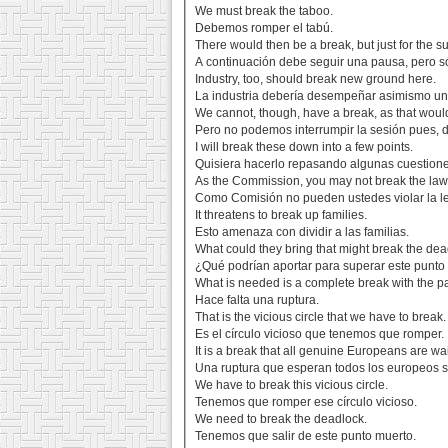
We must break the taboo.
Debemos romper el tabú.
There would then be a break, but just for the 
A continuación debe seguir una pausa, pero só
Industry, too, should break new ground here.
La industria debería desempeñar asimismo un 
We cannot, though, have a break, as that would
Pero no podemos interrumpir la sesión pues, d
I will break these down into a few points.
Quisiera hacerlo repasando algunas cuestione
As the Commission, you may not break the law
Como Comisión no pueden ustedes violar la le
It threatens to break up families.
Esto amenaza con dividir a las familias.
What could they bring that might break the de
¿Qué podrían aportar para superar este punto
What is needed is a complete break with the pa
Hace falta una ruptura.
That is the vicious circle that we have to break.
Es el círculo vicioso que tenemos que romper.
It is a break that all genuine Europeans are wait
Una ruptura que esperan todos los europeos s
We have to break this vicious circle.
Tenemos que romper ese círculo vicioso.
We need to break the deadlock.
Tenemos que salir de este punto muerto.