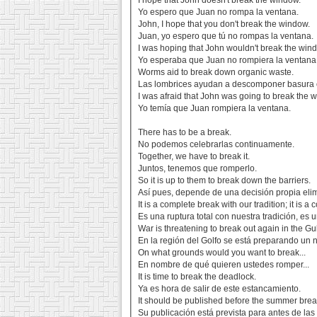
I hope that John doesn't break the window.
Yo espero que Juan no rompa la ventana.
John, I hope that you don't break the window.
Juan, yo espero que tú no rompas la ventana.
I was hoping that John wouldn't break the win
Yo esperaba que Juan no rompiera la ventana
Worms aid to break down organic waste.
Las lombrices ayudan a descomponer basura 
I was afraid that John was going to break the 
Yo temía que Juan rompiera la ventana.
There has to be a break.
No podemos celebrarlas continuamente.
Together, we have to break it.
Juntos, tenemos que romperlo.
So it is up to them to break down the barriers.
Así pues, depende de una decisión propia elim
It is a complete break with our tradition; it is
Es una ruptura total con nuestra tradición, es
War is threatening to break out again in the Gul
En la región del Golfo se está preparando un n
On what grounds would you want to break...
En nombre de qué quieren ustedes romper...
It is time to break the deadlock.
Ya es hora de salir de este estancamiento.
It should be published before the summer brea
Su publicación está prevista para antes de la