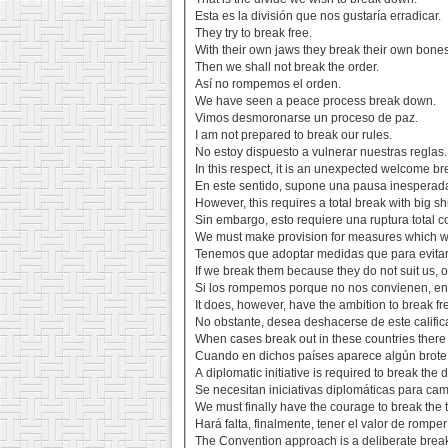
Esta es la división que nos gustaría erradicar.
They try to break free.
With their own jaws they break their own bones
Then we shall not break the order.
Así no rompemos el orden.
We have seen a peace process break down.
Vimos desmoronarse un proceso de paz.
I am not prepared to break our rules.
No estoy dispuesto a vulnerar nuestras reglas.
In this respect, it is an unexpected welcome br
En este sentido, supone una pausa inesperada 
However, this requires a total break with big 
Sin embargo, esto requiere una ruptura total 
We must make provision for measures which will 
Tenemos que adoptar medidas que para evitar
If we break them because they do not suit us, o
Si los rompemos porque no nos convienen, ent
It does, however, have the ambition to break fr
No obstante, desea deshacerse de este califica
When cases break out in these countries there i
Cuando en dichos países aparece algún brote
A diplomatic initiative is required to break the 
Se necesitan iniciativas diplomáticas para cam
We must finally have the courage to break the 
Hará falta, finalmente, tener el valor de rompe
The Convention approach is a deliberate break