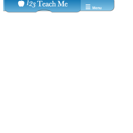
☰
Menu