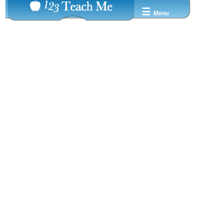
☰
Menu