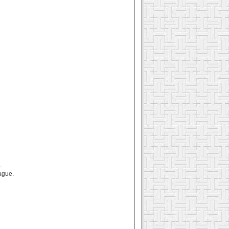
.
ague.