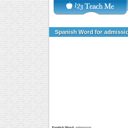
Spanish Word for admiss
English Word:
admission