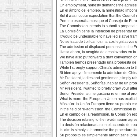
No admisión de Croacia en el Consejo de Eu
On employment, honesty demands the admission
En el ámbito del empleo, la honestidad impone
But it was not our expectation that the Council
Pero no esperábamos que el Consejo de Europ
The Commission intends to submit a proposal 
La Comisión tiene la intención de presentar u
It would be undesirable to have legislative fr
No se trata de tipificar los marcos legislativ
The admission of displaced persons into the 
Hasta ahora, la acogida de desplazados en la
We have also put forward a draft convention on
También hemos presentado una propuesta de Co
While I strongly support China's admission to
Si bien apoyo firmemente la admisión de Chin
Mr President, ladies and gentlemen, simply rais
Señor Presidente, Señorías, hablar de un prob
Mr President, I wanted to briefly draw your atte
Señor Presidente, me gustaría referirme al pro
What is more, the European Union has explicitl
Más aún: la Unión Europea tiene su propio con
In the field of re-admission, the Commission is
En el campo de la readmisión, la Comisión est
The decision relating to the re-admission agre
La decisión relacionada con el acuerdo de re
Its aim is simply to harmonise the procedure f
Su propósito es simplemente armonizar el pro