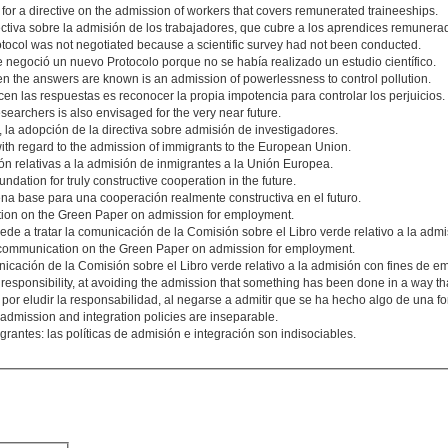
 for a directive on the admission of workers that covers remunerated traineeships.
ctiva sobre la admisión de los trabajadores, que cubre a los aprendices remunera
ocol was not negotiated because a scientific survey had not been conducted.
negoció un nuevo Protocolo porque no se había realizado un estudio científico.
en the answers are known is an admission of powerlessness to control pollution.
cen las respuestas es reconocer la propia impotencia para controlar los perjuicios.
esearchers is also envisaged for the very near future.
 la adopción de la directiva sobre admisión de investigadores.
ith regard to the admission of immigrants to the European Union.
n relativas a la admisión de inmigrantes a la Unión Europea.
dation for truly constructive cooperation in the future.
ena base para una cooperación realmente constructiva en el futuro.
ion on the Green Paper on admission for employment.
de a tratar la comunicación de la Comisión sobre el Libro verde relativo a la adm
communication on the Green Paper on admission for employment.
cación de la Comisión sobre el Libro verde relativo a la admisión con fines de e
 responsibility, at avoiding the admission that something has been done in a way tha
 por eludir la responsabilidad, al negarse a admitir que se ha hecho algo de una f
: admission and integration policies are inseparable.
igrantes: las políticas de admisión e integración son indisociables.