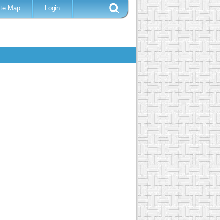
ite Map
Login