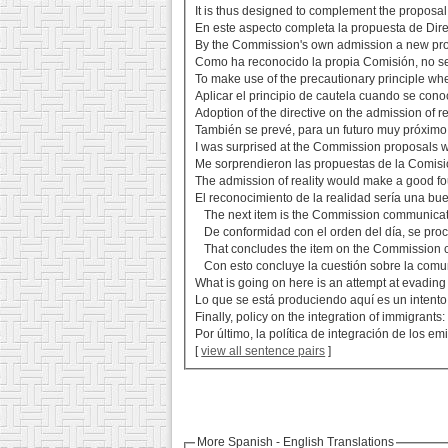
It is thus designed to complement the proposal
En este aspecto completa la propuesta de Dire
By the Commission's own admission a new prot
Como ha reconocido la propia Comisión, no se 
To make use of the precautionary principle wh
Aplicar el principio de cautela cuando se cono
Adoption of the directive on the admission of r
También se prevé, para un futuro muy próximo,
I was surprised at the Commission proposals w
Me sorprendieron las propuestas de la Comisió
The admission of reality would make a good foun
El reconocimiento de la realidad sería una bu
The next item is the Commission communicat
De conformidad con el orden del día, se proce
That concludes the item on the Commission 
Con esto concluye la cuestión sobre la comuni
What is going on here is an attempt at evading
Lo que se está produciendo aquí es un intento
Finally, policy on the integration of immigrants
Por último, la política de integración de los em
[
view all sentence pairs
]
More Spanish - English Translations