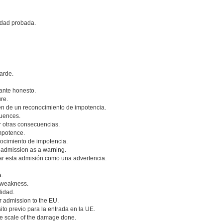
idad probada.
arde.
ante honesto.
ure.
ién de un reconocimiento de impotencia.
quences.
 otras consecuencias.
impotence.
nocimiento de impotencia.
is admission as a warning.
ar esta admisión como una advertencia.
a.
f weakness.
lidad.
r admission to the EU.
to previo para la entrada en la UE.
he scale of the damage done.