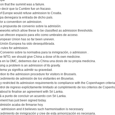
ropa
 that the summit was a failure.
 decir que la Cumbre fue un fracaso.
 of Europe would refuse admission to Croatia.
a denegara la entrada de dicho país.
for a convention on admission.
na propuesta de convenio sobre la admisión.
ameworks which allow these to be classified as admission thresholds.
os que ofrecen espacio para ello como umbrales de acceso.
European Union has so far been uneven.
 Unión Europea ha sido desequilibrada.
 rules for admission.
nvenio sobre la normativa para la inmigración, o admission .
 the WTO, we should give China a dose of its own medicine.
a en la OMC, debemos dar a China una dosis de su propia medicina.
ing a problem is an admission of its gravity.
lema ya significa admitir su gravedad.
ntion to the admission procedure for visitors in Brussels.
cedimiento de admisión de los visitantes en Bruselas.
y restricted its admission requirements to compliance with the Copenhagen criteria
trol de ingreso explícitamente limitado al cumplimiento de los criterios de Copenh
 about to finalise an agreement with Sri Lanka.
á a punto de concluir un acuerdo con Sri Lanka.
ement has just been signed today.
admisión acaba de firmarse hoy.
or admission and it believes such harmonisation is necessary.
cedimiento de inmigración y cree de esta armonización es necesaria.