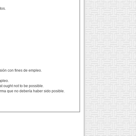
dos.
isión con fines de empleo.
mpleo.
t ought not to be possible.
orma que no debería haber sido posible.