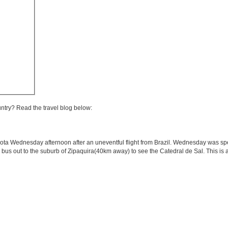
untry? Read the travel blog below:
Bogota Wednesday afternoon after an uneventful flight from Brazil. Wednesday was s
a bus out to the suburb of Zipaquira(40km away) to see the Catedral de Sal. This is a