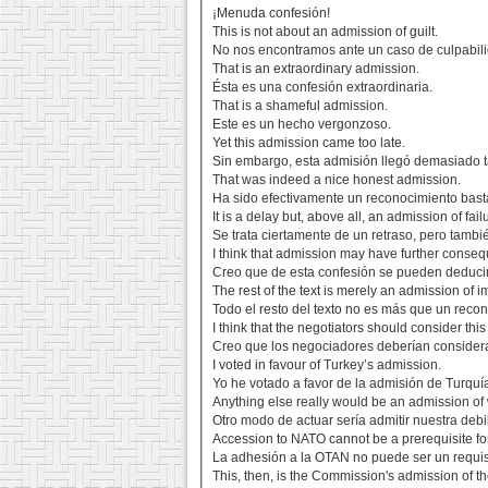
¡Menuda confesión!
This is not about an admission of guilt.
No nos encontramos ante un caso de culpabil
That is an extraordinary admission.
Ésta es una confesión extraordinaria.
That is a shameful admission.
Este es un hecho vergonzoso.
Yet this admission came too late.
Sin embargo, esta admisión llegó demasiado t
That was indeed a nice honest admission.
Ha sido efectivamente un reconocimiento bast
It is a delay but, above all, an admission of fail
Se trata ciertamente de un retraso, pero tamb
I think that admission may have further conse
Creo que de esta confesión se pueden deducir
The rest of the text is merely an admission of 
Todo el resto del texto no es más que un reco
I think that the negotiators should consider th
Creo que los negociadores deberían consider
I voted in favour of Turkey’s admission.
Yo he votado a favor de la admisión de Turquí
Anything else really would be an admission o
Otro modo de actuar sería admitir nuestra debi
Accession to NATO cannot be a prerequisite fo
La adhesión a la OTAN no puede ser un requisi
This, then, is the Commission's admission of t