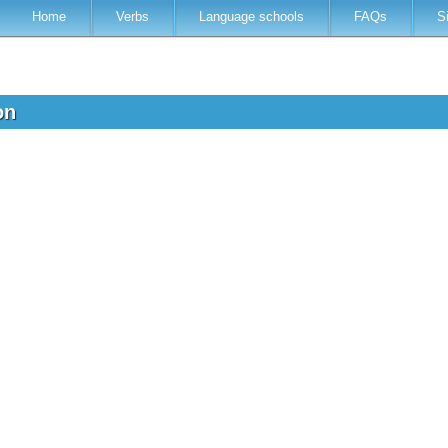
Home
Verbs
Language schools
FAQs
S
ion