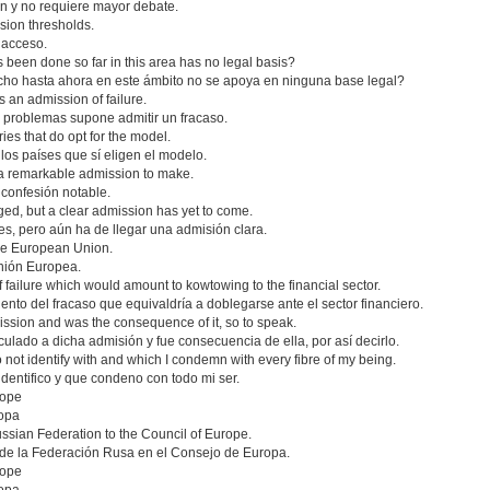
ón y no requiere mayor debate.
sion thresholds.
 acceso.
as been done so far in this area has no legal basis?
cho hasta ahora en este ámbito no se apoya en ninguna base legal?
s an admission of failure.
s problemas supone admitir un fracaso.
tries that do opt for the model.
 los países que sí eligen el modelo.
s a remarkable admission to make.
 confesión notable.
ed, but a clear admission has yet to come.
es, pero aún ha de llegar una admisión clara.
the European Union.
nión Europea.
 failure which would amount to kowtowing to the financial sector.
nto del fracaso que equivaldría a doblegarse ante el sector financiero.
mission and was the consequence of it, so to speak.
ulado a dicha admisión y fue consecuencia de ella, por así decirlo.
do not identify with and which I condemn with every fibre of my being.
identifico y que condeno con todo mi ser.
rope
ropa
ssian Federation to the Council of Europe.
 de la Federación Rusa en el Consejo de Europa.
rope