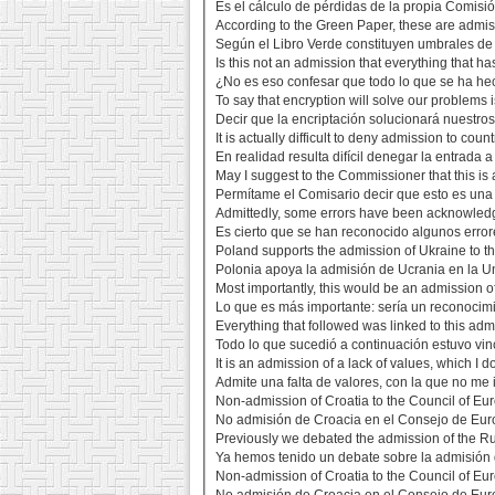
Es el cálculo de pérdidas de la propia Comisi
According to the Green Paper, these are admis
Según el Libro Verde constituyen umbrales de
Is this not an admission that everything that h
¿No es eso confesar que todo lo que se ha he
To say that encryption will solve our problems i
Decir que la encriptación solucionará nuestro
It is actually difficult to deny admission to coun
En realidad resulta difícil denegar la entrada a
May I suggest to the Commissioner that this i
Permítame el Comisario decir que esto es una
Admittedly, some errors have been acknowledg
Es cierto que se han reconocido algunos error
Poland supports the admission of Ukraine to 
Polonia apoya la admisión de Ucrania en la U
Most importantly, this would be an admission of
Lo que es más importante: sería un reconocimie
Everything that followed was linked to this ad
Todo lo que sucedió a continuación estuvo vinc
It is an admission of a lack of values, which I 
Admite una falta de valores, con la que no me 
Non-admission of Croatia to the Council of Eu
No admisión de Croacia en el Consejo de Eu
Previously we debated the admission of the Ru
Ya hemos tenido un debate sobre la admisión
Non-admission of Croatia to the Council of Eu