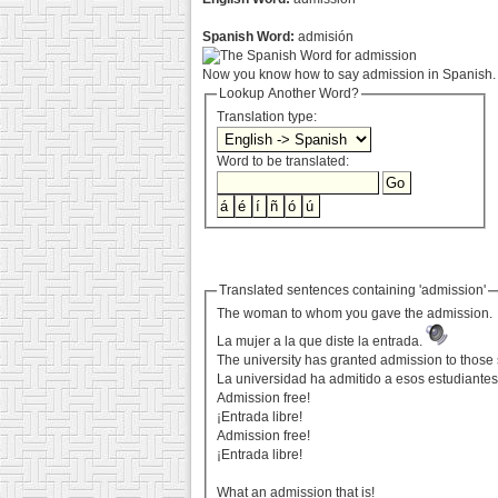
Spanish Word:
admisión
Now you know how to say admission in Spanish. 
Lookup Another Word?
Translation type:
Word to be translated:
Translated sentences containing 'admission'
The woman to whom you gave the admission.
La mujer a la que diste la entrada.
The university has granted admission to those 
La universidad ha admitido a esos estudiantes
Admission free!
¡Entrada libre!
Admission free!
¡Entrada libre!
What an admission that is!