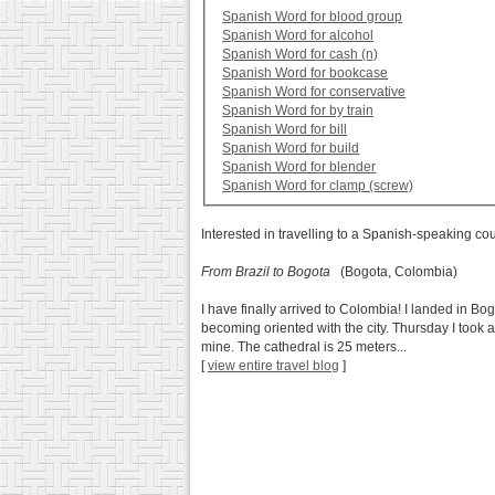
Spanish Word for blood group
Spanish Word for alcohol
Spanish Word for cash (n)
Spanish Word for bookcase
Spanish Word for conservative
Spanish Word for by train
Spanish Word for bill
Spanish Word for build
Spanish Word for blender
Spanish Word for clamp (screw)
Interested in travelling to a Spanish-speaking co
From Brazil to Bogota
(Bogota, Colombia)
I have finally arrived to Colombia! I landed in 
becoming oriented with the city. Thursday I took 
mine. The cathedral is 25 meters...
[
view entire travel blog
]