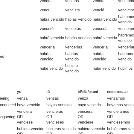
vencía
vencías
vencía
vencíam
vencí
venciste
venció
vencimo
habíamo
había vencido
habías vencido
había vencido
vencido
venceré
vencerás
vencerá
vencere
habremo
habré vencido
habrás vencido
habrá vencido
vencido
vencería
vencerías
vencería
vencerí
habría
habrías
habría
habríam
red
vencido
vencido
vencido
vencido
hubiste
hube vencido
hubo vencido
hubimos 
vencido
yo
tú
él/ella/usted
nosotros/-as
uering
venza
venzas
venza
venzamos
conquered
haya vencido
hayas vencido
haya vencido
hayamos venci
venciera
vencieras
venciera
venciéramos
onquering
OR
OR
OR
OR
venciese
vencieses
venciese
venciésemos
hubiera vencido
hubieras vencido
hubiera vencido
hubiéramos ve