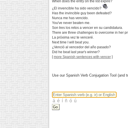
When does the entry on the list expire?
¿El invencible ha sido vencido?
Has the invincible guy been defeated?
Nunca me has vencido.
You've never beaten me.
Son tres los retos a vencer en su candidatura.
There are three challenges to overcome in her p
La próxima vez te venceré.
Next time I will beat you.
¿Venció al vencedor del año pasado?
Did he beat last year's winner?
[
more Spanish sentences with vencer
]
Use our Spanish Verb Conjugation Tool (and tr