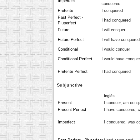
Imperfect
conquered
Preterite
I conquered
Past Perfect -
I had conquered
Pluperfect
Future
I will conquer
Future Perfect
I will have conquered
Conditional
I would conquer
Conditional Perfect
I would have conque
Preterite Perfect
I had conquered
Subjunctive
inglés
Present
I conquer, am conq
Present Perfect
I have conquered, 
Imperfect
I conquered, was c