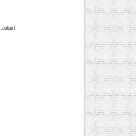
njugation
]