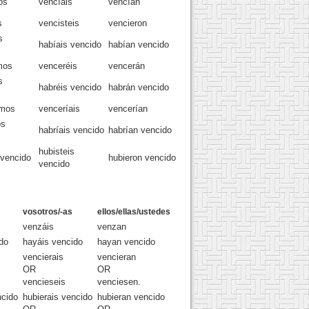
os
vencíais
vencían
s
vencisteis
vencieron
s
habíais vencido
habían vencido
mos
venceréis
vencerán
s
habréis vencido
habrán vencido
amos
venceríais
vencerían
os
habríais vencido
habrían vencido
hubisteis
vencido
hubieron vencido
vencido
vosotros/-as
ellos/ellas/ustedes
venzáis
venzan
do
hayáis vencido
hayan vencido
vencierais
vencieran
OR
OR
vencieseis
venciesen.
ncido
hubierais vencido
hubieran vencido