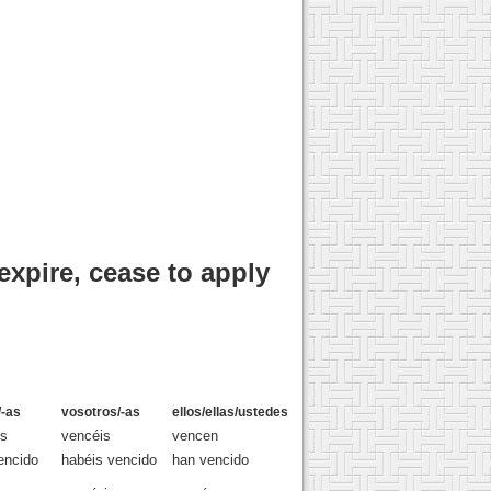
expire, cease to apply
/-as
vosotros/-as
ellos/ellas/ustedes
s
vencéis
vencen
encido
habéis vencido
han vencido