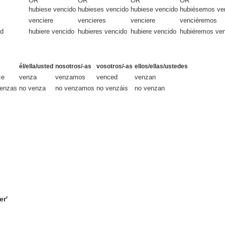
OR
OR
OR
OR
hubiese vencido
hubieses vencido
hubiese vencido
hubiésemos ve
venciere
vencieres
venciere
venciéremos
ed
hubiere vencido
hubieres vencido
hubiere vencido
hubiéremos ve
él/ella/usted
nosotros/-as
vosotros/-as
ellos/ellas/ustedes
ce
venza
venzamos
venced
venzan
venzas
no venza
no venzamos
no venzáis
no venzan
er'