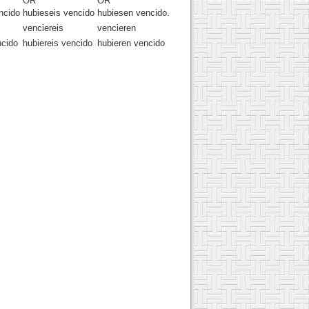
OR
OR
ncido
hubieseis vencido
hubiesen vencido.
venciereis
vencieren
ncido
hubiereis vencido
hubieren vencido