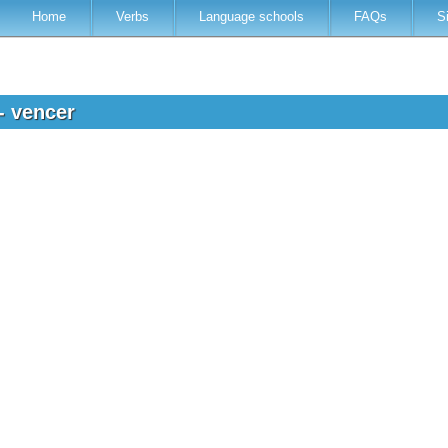
Home
Verbs
Language schools
FAQs
S
- vencer