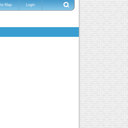
ite Map
Login