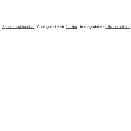
|
Spanish subjunctive
| Conjugated Verb:
felicitar
- to congratulate [
click for full co