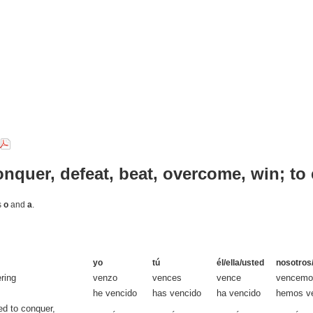
onquer, defeat, beat, overcome, win; to 
s
o
and
a
.
yo
tú
él/ella/usted
nosotros
ring
venzo
vences
vence
vencemo
he vencido
has vencido
ha vencido
hemos v
ed to conquer,