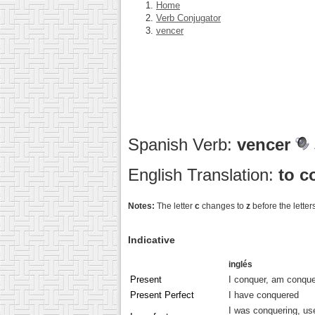
Home
Verb Conjugator
vencer
Spanish Verb:
vencer
English Translation:
to c
Notes:
The letter
c
changes to
z
before the letter
Indicative
inglés
Present
I conquer, am conque
Present Perfect
I have conquered
I was conquering, us