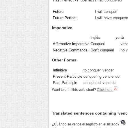
Past Perfect - Pluperfect
I had conquered
Future
I will conquer
Future Perfect
I will have conquer
Imperative
inglés
yo
tú
Affirmative Imperative
Conquer!
ven
Negative Commands
Don't conquer!
no 
Other Forms
Infinitive
to conquer
vencer
Present Participle
conquering
venciendo
Past Participle
conquered
vencido
Want to print this verb chart?
Click here
Translated sentences containing 'venc
¿Cuándo se vence el registro en el listado?