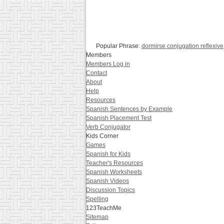
Popular Phrase:
dormirse conjugation reflexive
Members
Members Log in
Contact
About
Help
Resources
Spanish Sentences by Example
Spanish Placement Test
Verb Conjugator
Kids Corner
Games
Spanish for Kids
Teacher's Resources
Spanish Worksheets
Spanish Videos
Discussion Topics
Spelling
123TeachMe
Sitemap