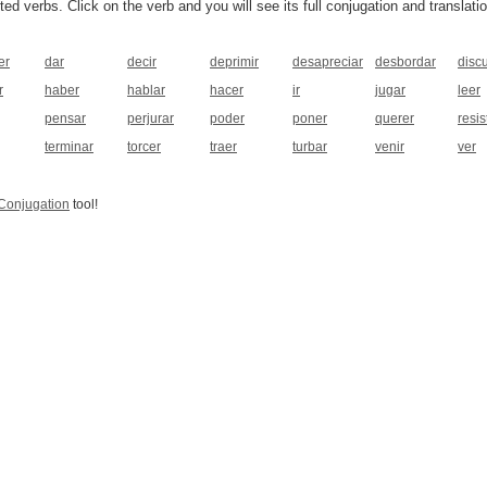
 verbs. Click on the verb and you will see its full conjugation and translatio
er
dar
decir
deprimir
desapreciar
desbordar
discu
r
haber
hablar
hacer
ir
jugar
leer
pensar
perjurar
poder
poner
querer
resist
terminar
torcer
traer
turbar
venir
ver
Conjugation
tool!