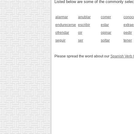
Listed below are some of the commonly selected
alarmar
anublar
comer
conoc
endurecerse
escribir
estar
extrae
ofrendar
oir
opinar
pedir
seguir
ser
soltar
tener
Please spread the word about our
Spanish Verb 