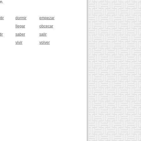
n.
tir
dormir
empezar
llegar
obcecar
ir
saber
salir
vivir
volver