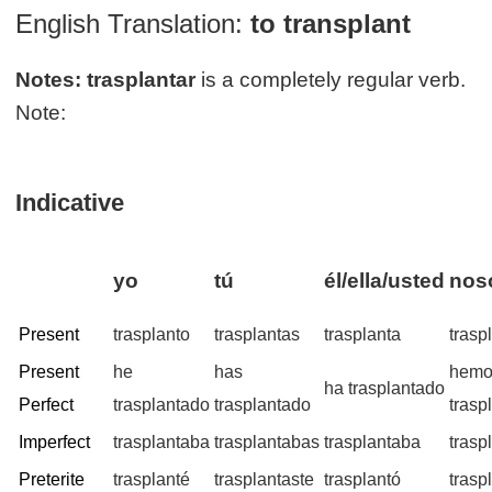
English Translation:
to transplant
Notes:
trasplantar
is a completely regular verb.
Note:
Indicative
yo
tú
él/ella/usted
noso
Present
trasplanto
trasplantas
trasplanta
trasp
Present
he
has
hemo
ha trasplantado
Perfect
trasplantado
trasplantado
trasp
Imperfect
trasplantaba
trasplantabas
trasplantaba
tras
Preterite
trasplanté
trasplantaste
trasplantó
trasp