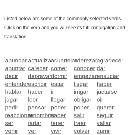
Listed below are some of the commonly selected verbs.
Click on the verb and you will see its full conjugation and
translation.
abundar
actualizar
acuartelar
aderezar
agradecer
apuntar
carecer
comer
conocer
dar
decir
depravar
dormir
empezar
ensuciar
entender
escribir
estar
fisgar
haber
hablar
hacer
ir
irrigar
jactarse
jugar
leer
llegar
obligar
oir
pedir
pensar
poder
poner
querer
reaccionar
renombrar
saber
salir
seguir
ser
tartar
tener
traer
vallar
venir
ver
vivir
volver
zurrir