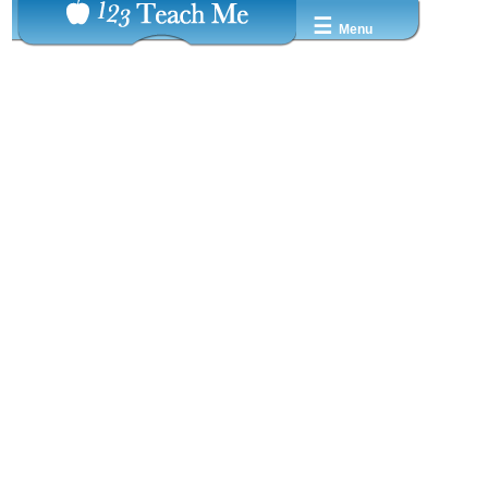
☰
Menu