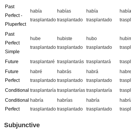
Past
había
habías
había
habí
Perfect -
trasplantado
trasplantado
trasplantado
trasp
Pluperfect
Past
hube
hubiste
hubo
hubi
Perfect
trasplantado
trasplantado
trasplantado
trasp
Simple
Future
trasplantaré
trasplantarás
trasplantará
trasp
Future
habré
habrás
habrá
habr
Perfect
trasplantado
trasplantado
trasplantado
trasp
Conditional
trasplantaría
trasplantarías
trasplantaría
trasp
Conditional
habría
habrías
habría
habr
Perfect
trasplantado
trasplantado
trasplantado
trasp
Subjunctive