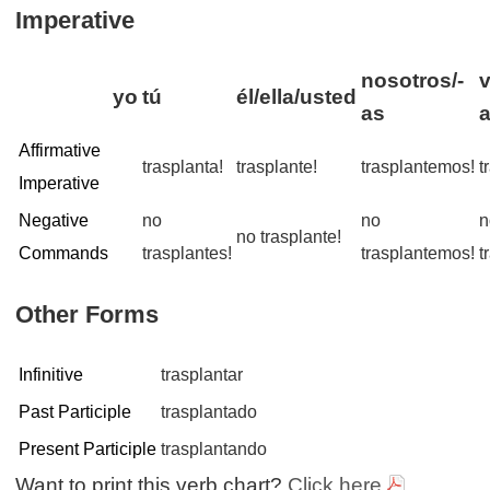
Imperative
nosotros/-
v
yo
tú
él/ella/usted
as
Affirmative
trasplanta!
trasplante!
trasplantemos!
t
Imperative
Negative
no
no
n
no trasplante!
Commands
trasplantes!
trasplantemos!
t
Other Forms
Infinitive
trasplantar
Past Participle
trasplantado
Present Participle
trasplantando
Want to print this verb chart?
Click here