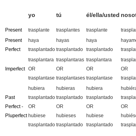
yo
tú
él/ella/usted
nosot
Present
trasplante
trasplantes
trasplante
traspl
Present
haya
hayas
haya
hayam
Perfect
trasplantado
trasplantado
trasplantado
traspl
trasplantara
trasplantaras
trasplantara
traspl
Imperfect
OR
OR
OR
OR
trasplantase
trasplantases
trasplantase
traspl
hubiera
hubieras
hubiera
hubié
Past
trasplantado
trasplantado
trasplantado
traspl
Perfect -
OR
OR
OR
OR
Pluperfect
hubiese
hubieses
hubiese
hubié
trasplantado
trasplantado
trasplantado
traspl