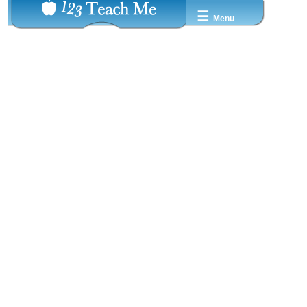
☰
Menu