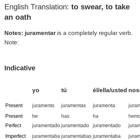
English Translation:
to swear, to take
an oath
Notes:
juramentar
is a completely regular verb.
Note:
Indicative
yo
tú
él/ella/usted
nos
Present
juramento
juramentas
juramenta
jura
Present
he
has
ha
hem
Perfect
juramentado
juramentado
juramentado
jura
Imperfect
juramentaba
juramentabas
juramentaba
jura