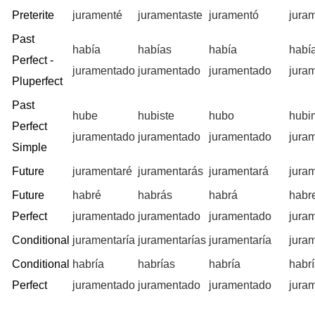
Preterite
juramenté
juramentaste
juramentó
jura
Past
había
habías
había
habí
Perfect -
juramentado
juramentado
juramentado
jura
Pluperfect
Past
hube
hubiste
hubo
hubi
Perfect
juramentado
juramentado
juramentado
jura
Simple
Future
juramentaré
juramentarás
juramentará
jura
Future
habré
habrás
habrá
habr
Perfect
juramentado
juramentado
juramentado
jura
Conditional
juramentaría
juramentarías
juramentaría
jura
Conditional
habría
habrías
habría
habr
Perfect
juramentado
juramentado
juramentado
jura