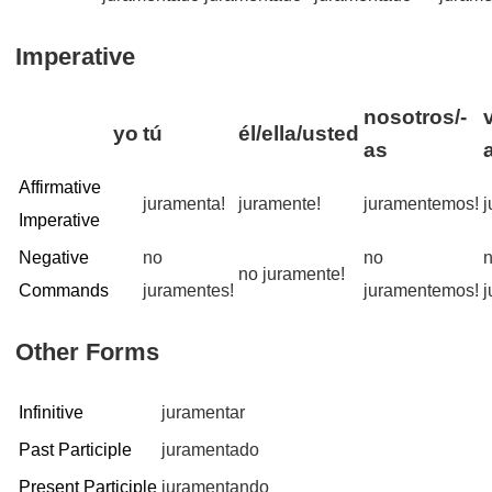
Imperative
nosotros/-
yo
tú
él/ella/usted
as
Affirmative
juramenta!
juramente!
juramentemos!
j
Imperative
Negative
no
no
no juramente!
Commands
juramentes!
juramentemos!
j
Other Forms
Infinitive
juramentar
Past Participle
juramentado
Present Participle
juramentando