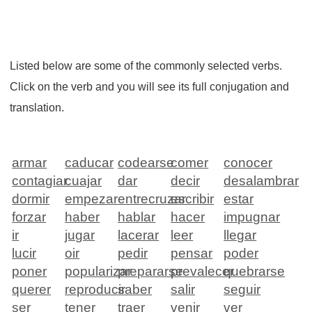
Listed below are some of the commonly selected verbs.
Click on the verb and you will see its full conjugation and
translation.
armar
caducar
codearse
comer
conocer
contagiar
cuajar
dar
decir
desalambrar
dormir
empezar
entrecruzar
escribir
estar
forzar
haber
hablar
hacer
impugnar
ir
jugar
lacerar
leer
llegar
lucir
oir
pedir
pensar
poder
poner
popularizar
prepararse
prevalecer
quebrarse
querer
reproducir
saber
salir
seguir
ser
tener
traer
venir
ver