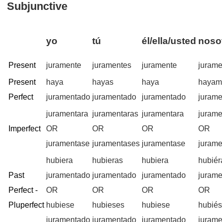
Subjunctive
yo
tú
él/ella/usted
noso
Present
juramente
juramentes
juramente
juram
Present
haya
hayas
haya
hayam
Perfect
juramentado
juramentado
juramentado
juram
juramentara
juramentaras
juramentara
juram
Imperfect
OR
OR
OR
OR
juramentase
juramentases
juramentase
juram
hubiera
hubieras
hubiera
hubié
Past
juramentado
juramentado
juramentado
juram
Perfect -
OR
OR
OR
OR
Pluperfect
hubiese
hubieses
hubiese
hubié
juramentado
juramentado
juramentado
juram