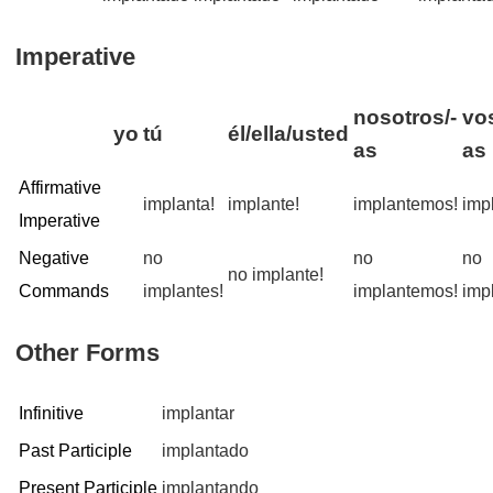
Imperative
nosotros/-
vo
yo
tú
él/ella/usted
as
as
Affirmative
implanta!
implante!
implantemos!
imp
Imperative
Negative
no
no
no
no implante!
Commands
implantes!
implantemos!
imp
Other Forms
Infinitive
implantar
Past Participle
implantado
Present Participle
implantando