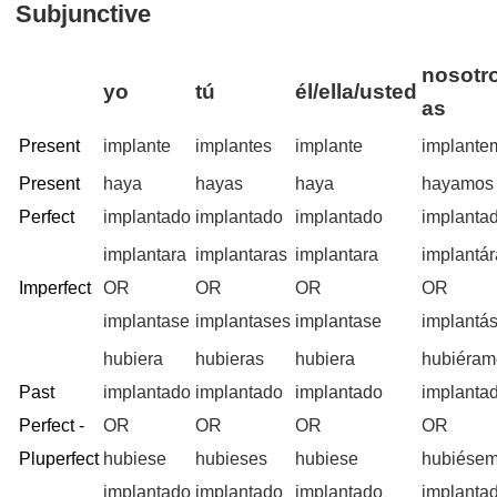
Subjunctive
nosotro
yo
tú
él/ella/usted
as
Present
implante
implantes
implante
implante
Present
haya
hayas
haya
hayamos
Perfect
implantado
implantado
implantado
implanta
implantara
implantaras
implantara
implantá
Imperfect
OR
OR
OR
OR
implantase
implantases
implantase
implantá
hubiera
hubieras
hubiera
hubiéram
Past
implantado
implantado
implantado
implanta
Perfect -
OR
OR
OR
OR
Pluperfect
hubiese
hubieses
hubiese
hubiése
implantado
implantado
implantado
implanta