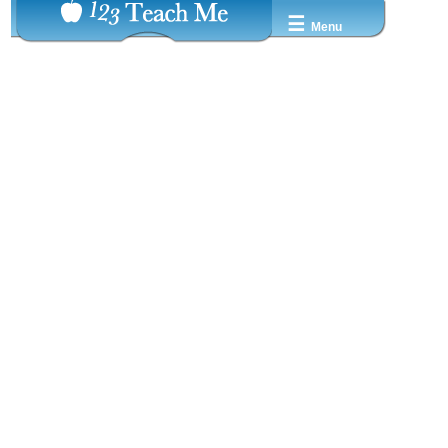
☰
Menu