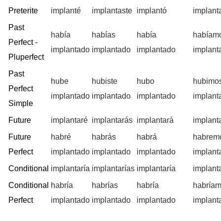
Preterite
implanté
implantaste
implantó
implan
Past
había
habías
había
habíam
Perfect -
implantado
implantado
implantado
implant
Pluperfect
Past
hube
hubiste
hubo
hubimo
Perfect
implantado
implantado
implantado
implant
Simple
Future
implantaré
implantarás
implantará
implant
Future
habré
habrás
habrá
habrem
Perfect
implantado
implantado
implantado
implant
Conditional
implantaría
implantarías
implantaría
implant
Conditional
habría
habrías
habría
habría
Perfect
implantado
implantado
implantado
implant