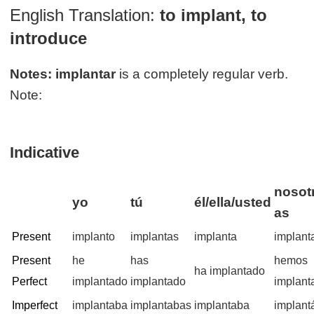
English Translation:
to implant, to
introduce
Notes:
implantar
is a completely regular verb.
Note:
Indicative
nosotr
yo
tú
él/ella/usted
as
Present
implanto
implantas
implanta
implan
Present
he
has
hemos
ha implantado
Perfect
implantado
implantado
implant
Imperfect
implantaba
implantabas
implantaba
implan