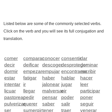
Listed below are some of the commonly selected verbs.
Click on the verb and you will see its full conjugation and
translation.
comer
comparar
conocer
consentir
dar
decir
deificar
descoger
desproteger
dominar
dormir
empezar
empujar
encontrarse
escribir
estar
fatigar
haber
hablar
hacer
intentar
ir
jalonear
jugar
leer
licuar
llegar
malversar
oir
participar
pastorear
pedir
pensar
poder
poner
pulverizar
querer
saber
salir
seguir
ser
sumergir
tener
traer
venerar