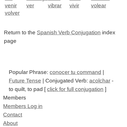
venir
ver
vibrar
vivir
volear
volver
Return to the
Spanish Verb Conjugation
index
page
Popular Phrase:
conocer tu command
|
Future Tense
| Conjugated Verb:
acolchar
-
to quilt, to pad [
click for full conjugation
]
Members
Members Log in
Contact
About