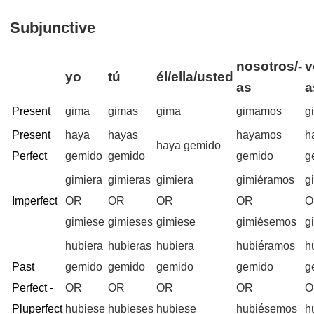
Subjunctive
nosotros/-
v
yo
tú
él/ella/usted
as
a
Present
gima
gimas
gima
gimamos
g
Present
haya
hayas
hayamos
h
haya gemido
Perfect
gemido
gemido
gemido
g
gimiera
gimieras
gimiera
gimiéramos
g
Imperfect
OR
OR
OR
OR
O
gimiese
gimieses
gimiese
gimiésemos
g
hubiera
hubieras
hubiera
hubiéramos
h
Past
gemido
gemido
gemido
gemido
g
Perfect -
OR
OR
OR
OR
O
Pluperfect
hubiese
hubieses
hubiese
hubiésemos
h