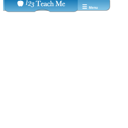
☰
Menu