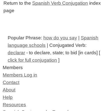
Return to the
Spanish Verb Conjugation
index
page
Popular Phrase:
how do you say
|
Spanish
language schools
| Conjugated Verb:
declarar
- to declare, state; to bid [in cards] [
click for full conjugation
]
Members
Members Log in
Contact
About
Help
Resources