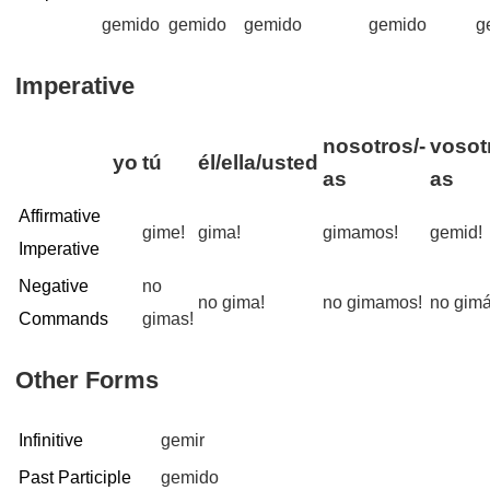
gemido
gemido
gemido
gemido
g
Imperative
nosotros/-
vosot
yo
tú
él/ella/usted
as
as
Affirmative
gime!
gima!
gimamos!
gemid!
Imperative
Negative
no
no gima!
no gimamos!
no gimá
Commands
gimas!
Other Forms
Infinitive
gemir
Past Participle
gemido