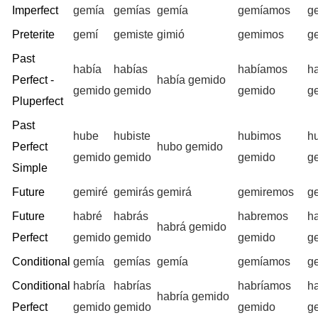
Imperfect
gemía
gemías
gemía
gemíamos
g
Preterite
gemí
gemiste
gimió
gemimos
g
Past
había
habías
habíamos
h
Perfect -
había gemido
gemido
gemido
gemido
g
Pluperfect
Past
hube
hubiste
hubimos
hu
Perfect
hubo gemido
gemido
gemido
gemido
g
Simple
Future
gemiré
gemirás
gemirá
gemiremos
g
Future
habré
habrás
habremos
h
habrá gemido
Perfect
gemido
gemido
gemido
g
Conditional
gemía
gemías
gemía
gemíamos
g
Conditional
habría
habrías
habríamos
ha
habría gemido
Perfect
gemido
gemido
gemido
g