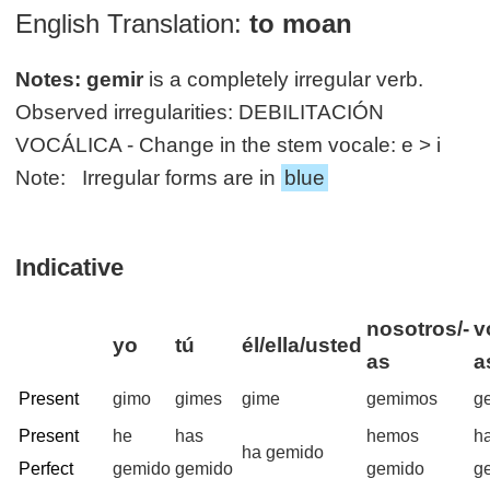
English Translation:
to moan
Notes:
gemir
is a completely irregular verb.
Observed irregularities: DEBILITACIÓN
VOCÁLICA - Change in the stem vocale: e > i
Note: Irregular forms are in
blue
Indicative
nosotros/-
v
yo
tú
él/ella/usted
as
a
Present
gimo
gimes
gime
gemimos
g
Present
he
has
hemos
h
ha gemido
Perfect
gemido
gemido
gemido
g