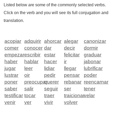
Listed below are some of the commonly selected verbs.
Click on the verb and you will see its full conjugation and
translation.
acopiar
adquirir
ahorcar
alegar
canonizar
comer
conocer
dar
decir
dormir
empezar
escribir
estar
felicitar
graduar
haber
hablar
hacer
ir
jabonar
jugar
leer
lidiar
llegar
lubrificar
lustrar
oir
pedir
pensar
poder
poner
preocupar
querer
rebanar
reencarnar
saber
salir
seguir
ser
tener
testificar
tocar
traer
traicionar
velar
venir
ver
vivir
volver