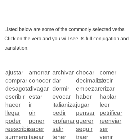
Listed below are some of the commonly selected verbs.
Click on the verb and you will see its full conjugation and
translation.
ajustar
amorrar
archivar
chocar
comer
comprar
conocer
dar
decimalizar
decir
desagotar
divagar
dormir
empezar
erizar
escribir
estar
evocar
haber
hablar
hacer
ir
italianizar
jugar
leer
llegar
oir
pedir
pensar
petrificar
poder
poner
profanar
querer
reenviar
reescribir
saber
salir
seguir
ser
surmergir
tajear
tener
traer
venir