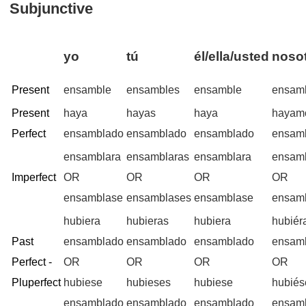
Subjunctive
yo
tú
él/ella/usted
nosot
Present
ensamble
ensambles
ensamble
ensam
Present
haya
hayas
haya
hayam
Perfect
ensamblado
ensamblado
ensamblado
ensam
ensamblara
ensamblaras
ensamblara
ensam
Imperfect
OR
OR
OR
OR
ensamblase
ensamblases
ensamblase
ensam
hubiera
hubieras
hubiera
hubié
Past
ensamblado
ensamblado
ensamblado
ensam
Perfect -
OR
OR
OR
OR
Pluperfect
hubiese
hubieses
hubiese
hubié
ensamblado
ensamblado
ensamblado
ensam