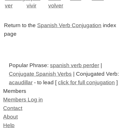
ver
vivir
volver
Return to the
Spanish Verb Conjugation
index
page
Popular Phrase:
spanish verb perder
|
Conjugate Spanish Verbs
| Conjugated Verb:
acaudillar
- to lead [
click for full conjugation
]
Members
Members Log in
Contact
About
Help