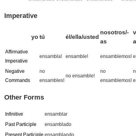
Imperative
nosotros/-
v
yo
tú
él/ella/usted
as
Affirmative
ensambla!
ensamble!
ensamblemos!
e
Imperative
Negative
no
no
n
no ensamble!
Commands
ensambles!
ensamblemos!
e
Other Forms
Infinitive
ensamblar
Past Participle
ensamblado
Present Participle
ensamblando