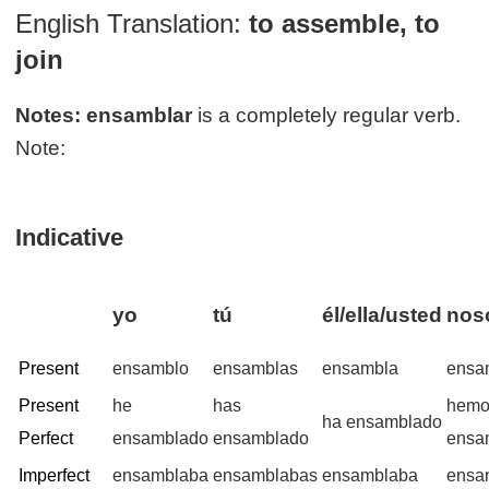
English Translation:
to assemble, to
join
Notes:
ensamblar
is a completely regular verb.
Note:
Indicative
yo
tú
él/ella/usted
noso
Present
ensamblo
ensamblas
ensambla
ensa
Present
he
has
hemo
ha ensamblado
Perfect
ensamblado
ensamblado
ensa
Imperfect
ensamblaba
ensamblabas
ensamblaba
ensa