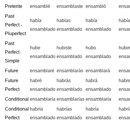
Preterite
ensamblé
ensamblaste
ensambló
ensa
Past
había
habías
había
habí
Perfect -
ensamblado
ensamblado
ensamblado
ensa
Pluperfect
Past
hube
hubiste
hubo
hubi
Perfect
ensamblado
ensamblado
ensamblado
ensa
Simple
Future
ensamblaré
ensamblarás
ensamblará
ensa
Future
habré
habrás
habrá
habr
Perfect
ensamblado
ensamblado
ensamblado
ensa
Conditional
ensamblaría
ensamblarías
ensamblaría
ensa
Conditional
habría
habrías
habría
habr
Perfect
ensamblado
ensamblado
ensamblado
ensa