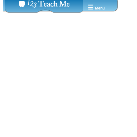
☰
Menu