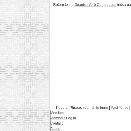
Return to the
Spanish Verb Conjugation
index p
Popular Phrase:
spanish to bring
|
Past Tense
|
Members
Members Log in
Contact
About