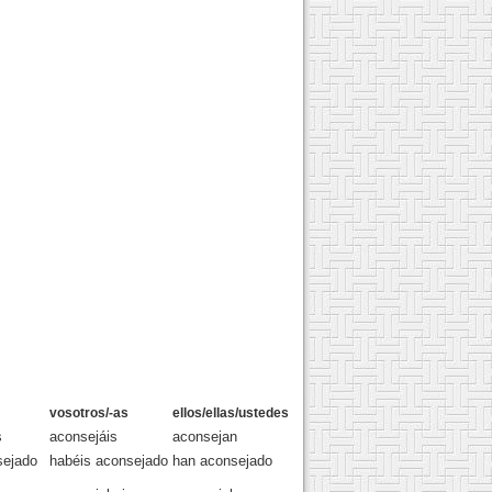
vosotros/-as
ellos/ellas/ustedes
s
aconsejáis
aconsejan
ejado
habéis aconsejado
han aconsejado