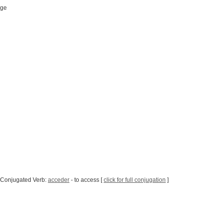
age
 Conjugated Verb:
acceder
- to access [
click for full conjugation
]