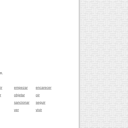
n.
ir
empezar
encarecer
r
objetar
oir
sancionar
seguir
ver
vivir