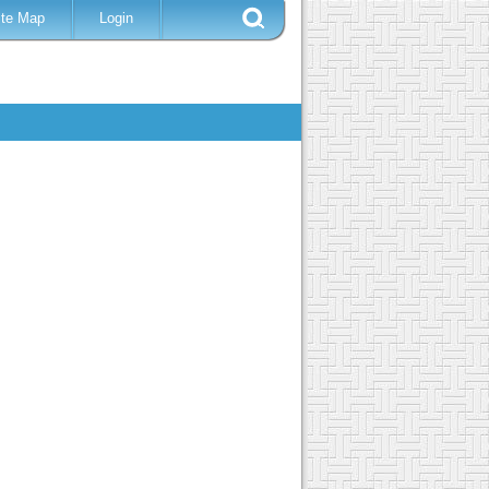
ite Map
Login