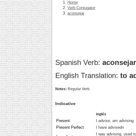
Home
Verb Conjugator
aconsejar
Spanish Verb:
aconseja
English Translation:
to a
Notes:
Regular Verb
Indicative
inglés
Present
I advise, am advising
Present Perfect
I have advisedn
I was advising, used t