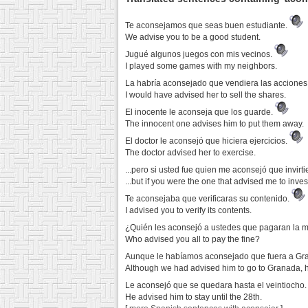
Te aconsejamos que seas buen estudiante.
We advise you to be a good student.
Jugué algunos juegos con mis vecinos.
I played some games with my neighbors.
La habría aconsejado que vendiera las acciones
I would have advised her to sell the shares.
El inocente le aconseja que los guarde.
The innocent one advises him to put them away.
El doctor le aconsejó que hiciera ejercicios.
The doctor advised her to exercise.
...pero si usted fue quien me aconsejó que invir
...but if you were the one that advised me to inves
Te aconsejaba que verificaras su contenido.
I advised you to verify its contents.
¿Quién les aconsejó a ustedes que pagaran la 
Who advised you all to pay the fine?
Aunque le habíamos aconsejado que fuera a Gran
Although we had advised him to go to Granada, h
Le aconsejó que se quedara hasta el veintiocho
He advised him to stay until the 28th.