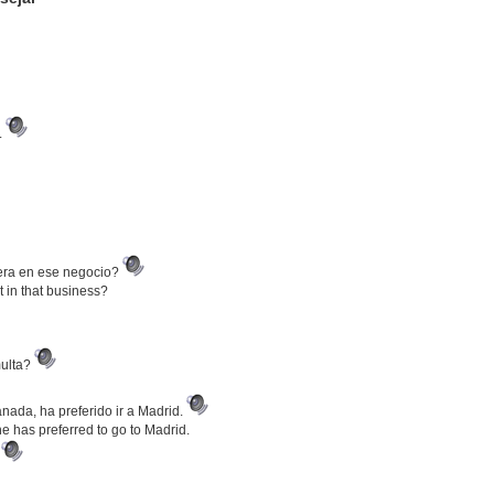
.
tiera en ese negocio?
t in that business?
multa?
ada, ha preferido ir a Madrid.
e has preferred to go to Madrid.
.