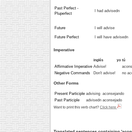
Past Perfect -
I had advisedn
Pluperfect
Future
I will advise
Future Perfect
I will have advisedn
Imperative
inglés
yo
tú
Affirmative Imperative
Advise!
acons
Negative Commands
Don't advise!
no ac
Other Forms
Present Participle
advising
aconsejando
Past Participle
advisedn
aconsejado
Want to print this verb chart?
Click here
Translated sentences containing 'acon