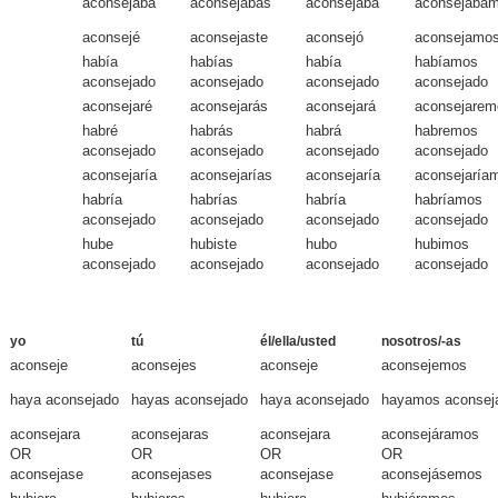
aconsejaba
aconsejabas
aconsejaba
aconsejába
aconsejé
aconsejaste
aconsejó
aconsejamo
había
habías
había
habíamos
aconsejado
aconsejado
aconsejado
aconsejado
aconsejaré
aconsejarás
aconsejará
aconsejarem
habré
habrás
habrá
habremos
aconsejado
aconsejado
aconsejado
aconsejado
aconsejaría
aconsejarías
aconsejaría
aconsejaría
habría
habrías
habría
habríamos
aconsejado
aconsejado
aconsejado
aconsejado
hube
hubiste
hubo
hubimos
aconsejado
aconsejado
aconsejado
aconsejado
yo
tú
él/ella/usted
nosotros/-as
aconseje
aconsejes
aconseje
aconsejemos
haya aconsejado
hayas aconsejado
haya aconsejado
hayamos aconsej
aconsejara
aconsejaras
aconsejara
aconsejáramos
OR
OR
OR
OR
aconsejase
aconsejases
aconsejase
aconsejásemos