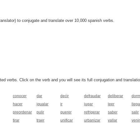
anslator) to conjugate and translate over 10,000 spanish verbs.
 verbs. Click on the verb and you will see its full conjugation and translatio
conocer
dar
decir
defraudar
deliberar
dorm
hacer
igualar
ir
jugar
leer
llega
preordenar
pulir
querer
refrigerar
saber
salir
tirar
traer
unificar
urbanizar
vallar
venir