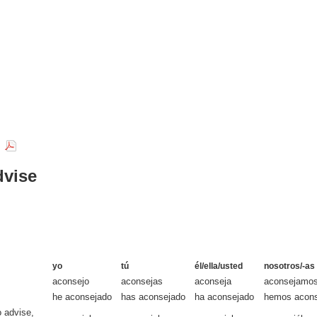
r
dvise
yo
tú
él/ella/usted
nosotros/-as
aconsejo
aconsejas
aconseja
aconsejamo
he aconsejado
has aconsejado
ha aconsejado
hemos acons
o advise,