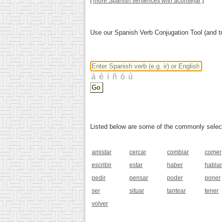
[
more Spanish sentences with aconsejar
]
Use our Spanish Verb Conjugation Tool (and tr
Listed below are some of the commonly selected
amistar
cercar
combiar
comer
escribir
estar
haber
hablar
pedir
pensar
poder
poner
ser
situar
tantear
tener
volver