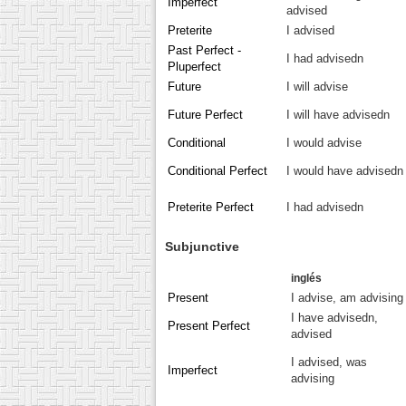
Imperfect
advised
Preterite
I advised
Past Perfect -
I had advisedn
Pluperfect
Future
I will advise
Future Perfect
I will have advisedn
Conditional
I would advise
Conditional Perfect
I would have advisedn
Preterite Perfect
I had advisedn
Subjunctive
inglés
Present
I advise, am advising
I have advisedn,
Present Perfect
advised
I advised, was
Imperfect
advising