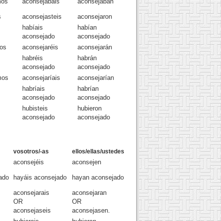
mos
aconsejabais
aconsejaban
s
aconsejasteis
aconsejaron
habíais
habían
aconsejado
aconsejado
os
aconsejaréis
aconsejarán
habréis
habrán
aconsejado
aconsejado
mos
aconsejaríais
aconsejarían
habríais
habrían
aconsejado
aconsejado
hubisteis
hubieron
aconsejado
aconsejado
vosotros/-as
ellos/ellas/ustedes
aconsejéis
aconsejen
ado
hayáis aconsejado
hayan aconsejado
aconsejarais
aconsejaran
OR
OR
aconsejaseis
aconsejasen.