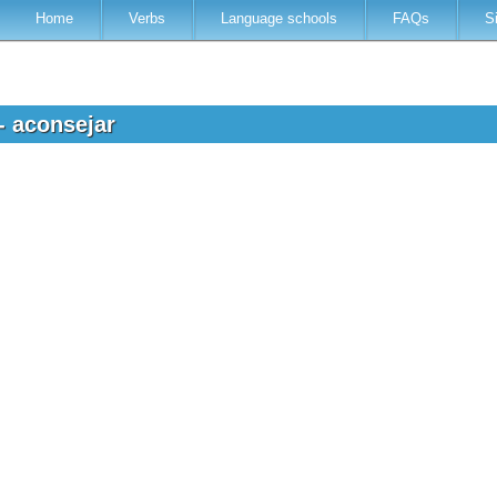
Home
Verbs
Language schools
FAQs
S
- aconsejar