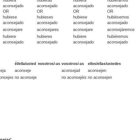
hubiera
hubieras
hubiera
hubiéramos
aconsejado
aconsejado
aconsejado
aconsejado
OR
OR
OR
OR
hubiese
hubieses
hubiese
hubiésemos
aconsejado
aconsejado
aconsejado
aconsejado
aconsejare
aconsejares
aconsejare
aconsejáremos
hubiere
hubieres
hubiere
hubiéremos
aconsejado
aconsejado
aconsejado
aconsejado
él/ella/usted
nosotros/-as
vosotros/-as
ellos/ellas/ustedes
eja
aconseje
aconsejad
aconsejen
onsejes
no aconseje
no aconsejéis
no aconsejen
sejar'