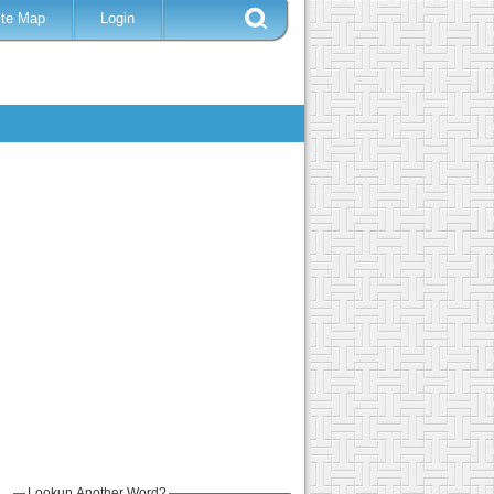
ite Map
Login
Lookup Another Word?