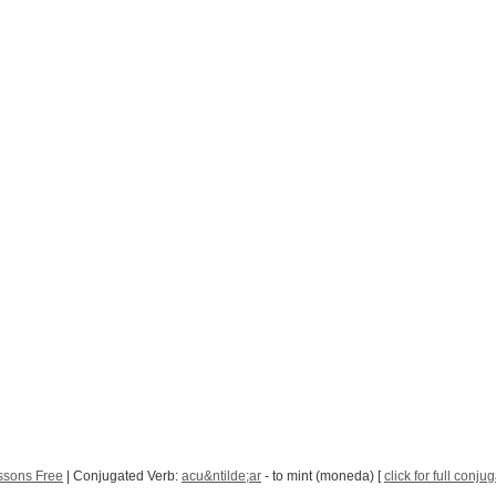
ssons Free
| Conjugated Verb:
acu&ntilde;ar
- to mint (moneda) [
click for full conju