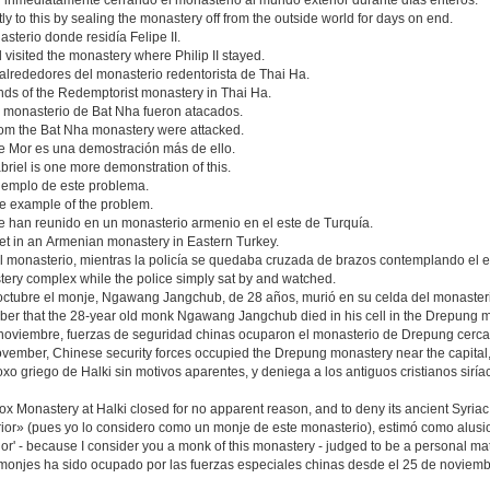
 inmediatamente cerrando el monasterio al mundo exterior durante días enteros.
y to this by sealing the monastery off from the outside world for days on end.
sterio donde residía Felipe II.
visited the monastery where Philip II stayed.
lrededores del monasterio redentorista de Thai Ha.
ounds of the Redemptorist monastery in Thai Ha.
l monasterio de Bat Nha fueron atacados.
rom the Bat Nha monastery were attacked.
o de Mor es una demostración más de ello.
riel is one more demonstration of this.
ejemplo de este problema.
ne example of the problem.
se han reunido en un monasterio armenio en el este de Turquía.
et in an Armenian monastery in Eastern Turkey.
l monasterio, mientras la policía se quedaba cruzada de brazos contemplando el 
ery complex while the police simply sat by and watched.
octubre el monje, Ngawang Jangchub, de 28 años, murió en su celda del monaster
tober that the 28-year old monk Ngawang Jangchub died in his cell in the Drepung 
 noviembre, fuerzas de seguridad chinas ocuparon el monasterio de Drepung cerca 
vember, Chinese security forces occupied the Drepung monastery near the capital
o griego de Halki sin motivos aparentes, y deniega a los antiguos cristianos siría
x Monastery at Halki closed for no apparent reason, and to deny its ancient Syriac 
rior» (pues yo lo considero como un monje de este monasterio), estimó como alusi
or' - because I consider you a monk of this monastery - judged to be a personal mat
onjes ha sido ocupado por las fuerzas especiales chinas desde el 25 de noviembre