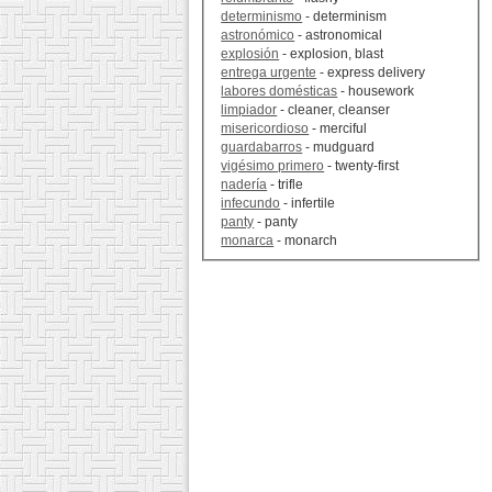
determinismo
- determinism
astronómico
- astronomical
explosión
- explosion, blast
entrega urgente
- express delivery
labores domésticas
- housework
limpiador
- cleaner, cleanser
misericordioso
- merciful
guardabarros
- mudguard
vigésimo primero
- twenty-first
nadería
- trifle
infecundo
- infertile
panty
- panty
monarca
- monarch