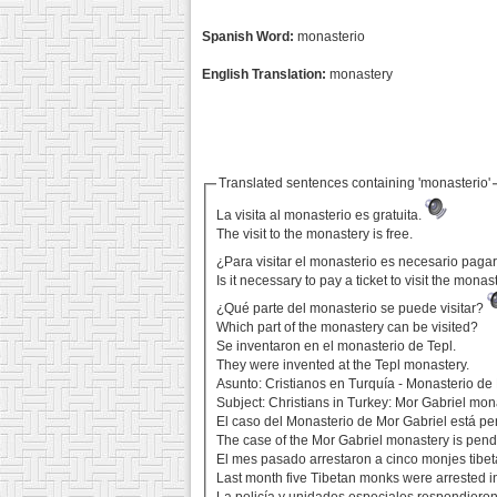
Spanish Word:
monasterio
English Translation:
monastery
Translated sentences containing 'monasterio'
La visita al monasterio es gratuita.
The visit to the monastery is free.
¿Para visitar el monasterio es necesario pag
Is it necessary to pay a ticket to visit the monas
¿Qué parte del monasterio se puede visitar?
Which part of the monastery can be visited?
Se inventaron en el monasterio de Tepl.
They were invented at the Tepl monastery.
Asunto: Cristianos en Turquía - Monasterio de
Subject: Christians in Turkey: Mor Gabriel mon
El caso del Monasterio de Mor Gabriel está pe
The case of the Mor Gabriel monastery is pend
El mes pasado arrestaron a cinco monjes tibe
Last month five Tibetan monks were arrested 