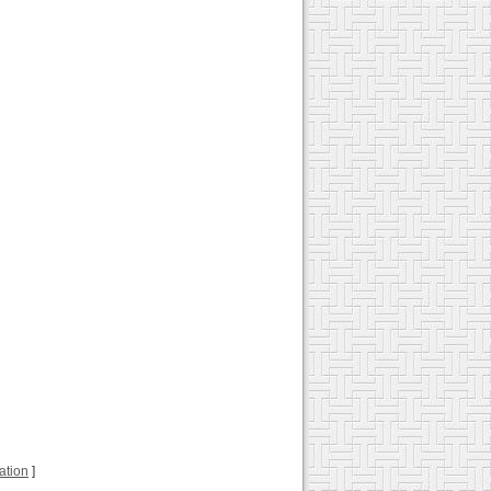
gation
]