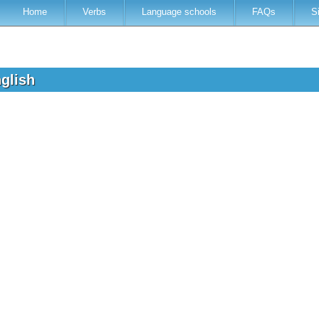
Home
Verbs
Language schools
FAQs
S
nglish