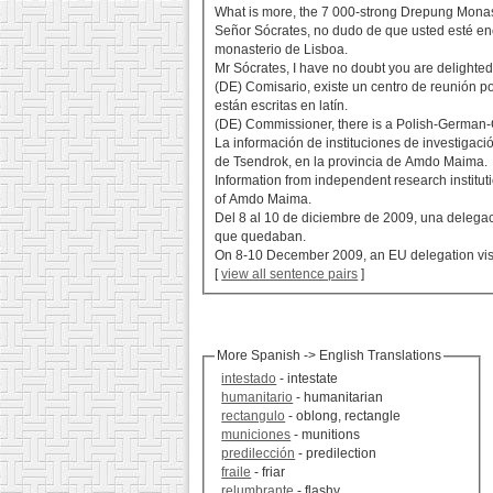
What is more, the 7 000-strong Drepung Monas
Señor Sócrates, no dudo de que usted esté en
monasterio de Lisboa.
Mr Sócrates, I have no doubt you are delighted 
(DE) Comisario, existe un centro de reunión p
están escritas en latín.
(DE) Commissioner, there is a Polish-German-Cz
La información de instituciones de investigac
de Tsendrok, en la provincia de Amdo Maima.
Information from independent research institut
of Amdo Maima.
Del 8 al 10 de diciembre de 2009, una delegac
que quedaban.
On 8-10 December 2009, an EU delegation visi
[
view all sentence pairs
]
More Spanish -> English Translations
intestado
- intestate
humanitario
- humanitarian
rectangulo
- oblong, rectangle
municiones
- munitions
predilección
- predilection
fraile
- friar
relumbrante
- flashy