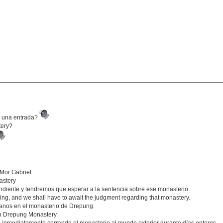
ar una entrada?
tery?
 Mor Gabriel
astery
ndiente y tendremos que esperar a la sentencia sobre ese monasterio.
ing, and we shall have to await the judgment regarding that monastery.
tanos en el monasterio de Drepung.
in Drepung Monastery.