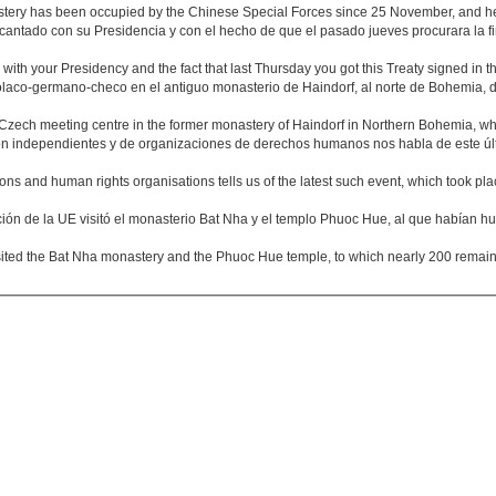
tery has been occupied by the Chinese Special Forces since 25 November, and henc
cantado con su Presidencia y con el hecho de que el pasado jueves procurara la f
with your Presidency and the fact that last Thursday you got this Treaty signed in 
olaco-germano-checo en el antiguo monasterio de Haindorf, al norte de Bohemia, d
ech meeting centre in the former monastery of Haindorf in Northern Bohemia, where
ión independientes y de organizaciones de derechos humanos nos habla de este úl
ions and human rights organisations tells us of the latest such event, which took pl
ión de la UE visitó el monasterio Bat Nha y el templo Phuoc Hue, al que habían h
ted the Bat Nha monastery and the Phuoc Hue temple, to which nearly 200 remain