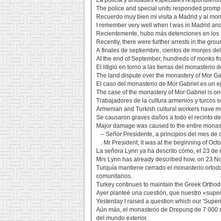
La policía y unidades especiales respondieron
The police and special units responded promptl
Recuerdo muy bien mi visita a Madrid y al mona
I remember very well when I was in Madrid and 
Recientemente, hubo más detenciones en los a
Recently, there were further arrests in the gr
A finales de septiembre, cientos de monjes de
At the end of September, hundreds of monks f
El litigio en torno a las tierras del monasteri
The land dispute over the monastery of Mor Gab
El caso del monasterio de Mor Gabriel es un 
The case of the monastery of Mor Gabriel is o
Trabajadores de la cultura armenios y turcos 
Armenian and Turkish cultural workers have m
Se causaron graves daños a todo el recinto de
Major damage was caused to the entire monast
– Señor Presidente, a principios del mes de 
. Mr President, it was at the beginning of Oc
La señora Lynn ya ha descrito cómo, el 23 de
Mrs Lynn has already described how, on 23 No
Turquía mantiene cerrado el monasterio ortodox
comunitarios.
Turkey continues to maintain the Greek Orthodo
Ayer planteé una cuestión, que nuestro «supe
Yesterday I raised a question which our 'Superi
Aún más, el monasterio de Drepung de 7 000 m
del mundo exterior.