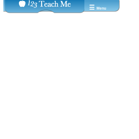
☰
Menu