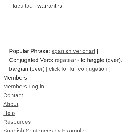
facultad
- warrantirs
Popular Phrase:
spanish ver chart
|
Conjugated Verb:
regatear
- to haggle (over),
bargain (over) [
click for full conjugation
]
Members
Members Log in
Contact
About
Help
Resources
Spanish Sentences by Example