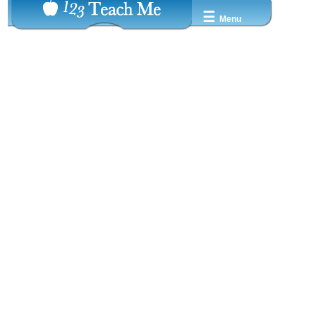
☰
Menu