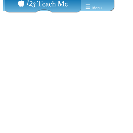
☰
Menu