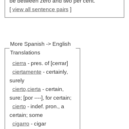
be between zero and two per cent.
[
view all sentence pairs
]
More Spanish -> English
Translations
cierra
- pres. of [cerrar]
ciertamente
- certainly,
surely
cierto,cierta
- certain,
sure; [por ----], for certain;
cierto
- indef. pron., a
certain; some
cigarro
- cigar