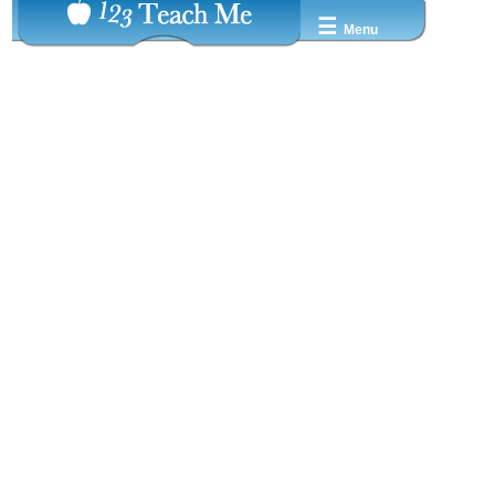
☰
Menu