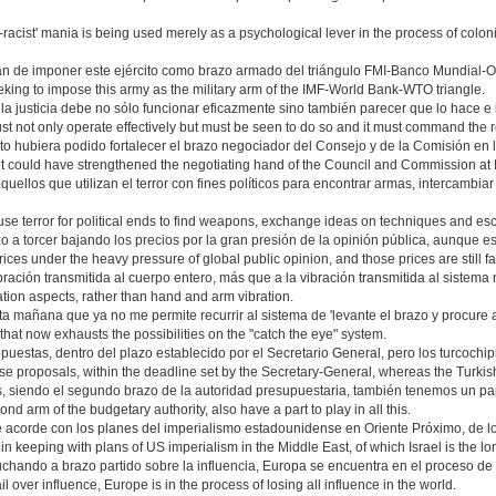
i-racist' mania is being used merely as a psychological lever in the process of colon
an de imponer este ejército como brazo armado del triángulo FMI-Banco Mundial-
king to impose this army as the military arm of the IMF-World Bank-WTO triangle.
la justicia debe no sólo funcionar eficazmente sino también parecer que lo hace e i
ust not only operate effectively but must be seen to do so and it must command the r
o hubiera podido fortalecer el brazo negociador del Consejo y de la Comisión en 
nt could have strengthened the negotiating hand of the Council and Commission at
llos que utilizan el terror con fines políticos para encontrar armas, intercambiar
se terror for political ends to find weapons, exchange ideas on techniques and esc
o a torcer bajando los precios por la gran presión de la opinión pública, aunque 
ices under the heavy pressure of global public opinion, and those prices are still fa
ibración transmitida al cuerpo entero, más que a la vibración transmitida al sistem
ation aspects, rather than hand and arm vibration.
a mañana que ya no me permite recurrir al sistema de 'levante el brazo y procure a
hat now exhausts the possibilities on the "catch the eye" system.
uestas, dentro del plazo establecido por el Secretario General, pero los turcochipr
 proposals, within the deadline set by the Secretary-General, whereas the Turkish C
, siendo el segundo brazo de la autoridad presupuestaria, también tenemos un pap
d arm of the budgetary authority, also have a part to play in all this.
e acorde con los planes del imperialismo estadounidense en Oriente Próximo, de los
y in keeping with plans of US imperialism in the Middle East, of which Israel is the l
chando a brazo partido sobre la influencia, Europa se encuentra en el proceso de 
l over influence, Europe is in the process of losing all influence in the world.