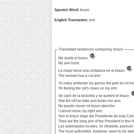
Spanish Word:
brazo
English Translation:
arm
Translated sentences containing 'brazo'
Me duele el brazo.
My arm hurts.
La mujer tiene una cortadura en el brazo.
The woman has a cut arm.
Yo estoy sintiendo las garras del gato en mi b
I'm feeling the cat's claws on my arm.
Se cayó de la bicicleta y se quebró el brazo.
She fell off her bike and broke her arm.
No puedo mover mi brazo derecho.
I cannot move my right arm.
Son el brazo largo del Presidente de esta Cám
They are the long arm of the President in this 
Las autoridades locales, no obstante, parecen 
The local authorities, however, seem to be sta