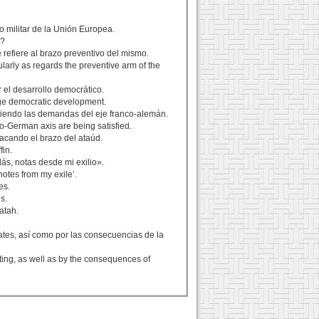
o militar de la Unión Europea.
e?
 refiere al brazo preventivo del mismo.
larly as regards the preventive arm of the
r el desarrollo democrático.
otage democratic development.
aciendo las demandas del eje franco-alemán.
co-German axis are being satisfied.
acando el brazo del ataúd.
fin.
lás, notas desde mi exilio».
notes from my exile’.
es.
s.
atah.
ates, así como por las consecuencias de la
hting, as well as by the consequences of