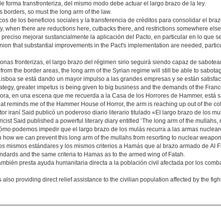
de forma transfronteriza, del mismo modo debe actuar el largo brazo de la ley.
 borders, so must the long arm of the law.
os de los beneficios sociales y la transferencia de créditos para consolidar el braz
y, when there are reductions here, cutbacks there, and restrictions somewhere els
eciso mejorar sustancialmente la aplicación del Pacto, en particular en lo que se
nion that substantial improvements in the Pact's implementation are needed, particu
zonas fronterizas, el largo brazo del régimen sirio seguirá siendo capaz de sabotea
n from the border areas, the long arm of the Syrian regime will still be able to sab
de Lisboa se está dando un mayor impulso a las grandes empresas y se están satisf
rategy, greater impetus is being given to big business and the demands of the Fran
ahora, en una escena que me recuerda a la Casa de los Horrores de Hammer, está s
hat reminds me of the Hammer House of Horror, the arm is reaching up out of the cof
 iraní Said publicó un poderoso diario literario titulado «El largo brazo de los mu
cist Said published a powerful literary diary entitled ‘The long arm of the mullahs, 
cómo podemos impedir que el largo brazo de los mulás recurra a las armas nuclear
n how we can prevent this long arm of the mullahs from resorting to nuclear weapon
s mismos estándares y los mismos criterios a Hamás que al brazo armado de Al F
dards and the same criteria to Hamas as to the armed wing of Fatah.
mbién presta ayuda humanitaria directa a la población civil afectada por los comb
o providing direct relief assistance to the civilian population affected by the fig