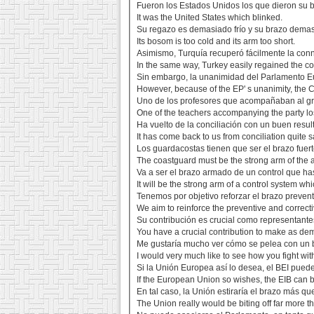
Fueron los Estados Unidos los que dieron su br
It was the United States which blinked.
Su regazo es demasiado frío y su brazo demasi
Its bosom is too cold and its arm too short.
Asimismo, Turquía recuperó fácilmente la con
In the same way, Turkey easily regained the con
Sin embargo, la unanimidad del Parlamento Eur
However, because of the EP' s unanimity, the C
Uno de los profesores que acompañaban al gr
One of the teachers accompanying the party lo
Ha vuelto de la conciliación con un buen resul
It has come back to us from conciliation quite sa
Los guardacostas tienen que ser el brazo fuer
The coastguard must be the strong arm of the a
Va a ser el brazo armado de un control que ha
It will be the strong arm of a control system 
Tenemos por objetivo reforzar el brazo prevent
We aim to reinforce the preventive and correcti
Su contribución es crucial como representant
You have a crucial contribution to make as dem
Me gustaría mucho ver cómo se pelea con un br
I would very much like to see how you fight with
Si la Unión Europea así lo desea, el BEI puede
If the European Union so wishes, the EIB can b
En tal caso, la Unión estiraría el brazo más q
The Union really would be biting off far more t