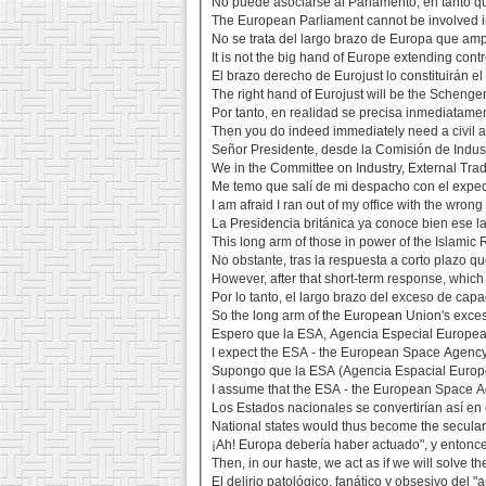
No puede asociarse al Parlamento, en tanto que
The European Parliament cannot be involved in f
No se trata del largo brazo de Europa que amplí
It is not the big hand of Europe extending contr
El brazo derecho de Eurojust lo constituirán e
The right hand of Eurojust will be the Schengen
Por tanto, en realidad se precisa inmediatamen
Then you do indeed immediately need a civil a
Señor Presidente, desde la Comisión de Indust
We in the Committee on Industry, External Tra
Me temo que salí de mi despacho con el expedi
I am afraid I ran out of my office with the wron
La Presidencia británica ya conoce bien ese la
This long arm of those in power of the Islamic R
No obstante, tras la respuesta a corto plazo q
However, after that short-term response, whic
Por lo tanto, el largo brazo del exceso de capa
So the long arm of the European Union's excess
Espero que la ESA, Agencia Especial Europea 
I expect the ESA - the European Space Agency -
Supongo que la ESA (Agencia Espacial Europea
I assume that the ESA - the European Space Age
Los Estados nacionales se convertirían así en
National states would thus become the secular 
¡Ah! Europa debería haber actuado", y entonces
Then, in our haste, we act as if we will solve 
El delirio patológico, fanático y obsesivo del