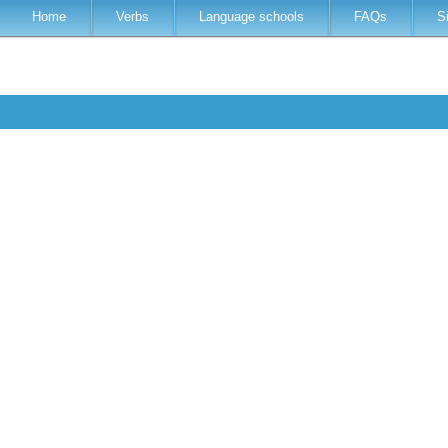
Home
Verbs
Language schools
FAQs
S