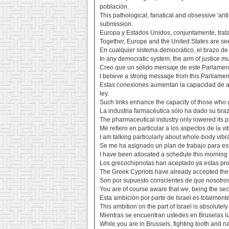
población.
This pathological, fanatical and obsessive 'ant
submission.
Europa y Estados Unidos, conjuntamente, trat
Together, Europe and the United States are see
En cualquier sistema democrático, el brazo de 
In any democratic system, the arm of justice m
Creo que un sólido mensaje de este Parlament
I believe a strong message from this Parliame
Estas conexiones aumentan la capacidad de aque
ley.
Such links enhance the capacity of those who u
La industria farmacéutica sólo ha dado su braz
The pharmaceutical industry only lowered its pr
Me refiero en particular a los aspectos de la v
I am talking particularly about whole-body vibr
Se me ha asignado un plan de trabajo para est
I have been allocated a schedule this morning t
Los grecochipriotas han aceptado ya estas prop
The Greek Cypriots have already accepted these
Son por supuesto conscientes de que nosotros
You are of course aware that we, being the secon
Esta ambición por parte de Israel es totalment
This ambition on the part of Israel is absolutel
Mientras se encuentran ustedes en Bruselas lu
While you are in Brussels, fighting tooth and nai