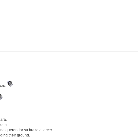
razo.
ara.
House.
no querer dar su brazo a torcer.
nding their ground.