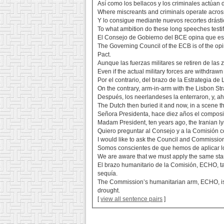
Así como los bellacos y los criminales actúan 
Where miscreants and criminals operate across
Y lo consigue mediante nuevos recortes drástic
To what ambition do these long speeches testif
El Consejo de Gobierno del BCE opina que es pr
The Governing Council of the ECB is of the opi
Pact.
Aunque las fuerzas militares se retiren de las 
Even if the actual military forces are withdraw
Por el contrario, del brazo de la Estrategia 
On the contrary, arm-in-arm with the Lisbon St
Después, los neerlandeses la enterraron, y, 
The Dutch then buried it and now, in a scene t
Señora Presidenta, hace diez años el compositor
Madam President, ten years ago, the Iranian lyri
Quiero preguntar al Consejo y a la Comisión 
I would like to ask the Council and Commissio
Somos conscientes de que hemos de aplicar lo
We are aware that we must apply the same stan
El brazo humanitario de la Comisión, ECHO, ta
sequía.
The Commission’s humanitarian arm, ECHO, is als
drought.
[
view all sentence pairs
]