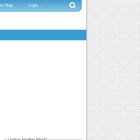
ite Map
Login
Lookup Another Word?