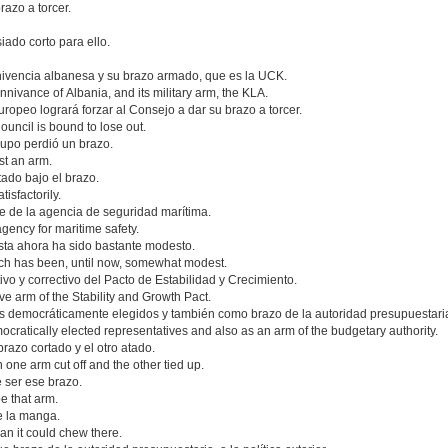
azo a torcer.
ado corto para ello.
nivencia albanesa y su brazo armado, que es la UCK.
nivance of Albania, and its military arm, the KLA.
opeo logrará forzar al Consejo a dar su brazo a torcer.
ouncil is bound to lose out.
upo perdió un brazo.
st an arm.
tado bajo el brazo.
tisfactorily.
te de la agencia de seguridad marítima.
gency for maritime safety.
sta ahora ha sido bastante modesto.
which has been, until now, somewhat modest.
ivo y correctivo del Pacto de Estabilidad y Crecimiento.
ve arm of the Stability and Growth Pact.
es democráticamente elegidos y también como brazo de la autoridad presupuestari
ocratically elected representatives and also as an arm of the budgetary authority.
azo cortado y el otro atado.
 one arm cut off and the other tied up.
 ser ese brazo.
e that arm.
ue la manga.
han it could chew there.