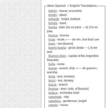
More Spanish -> English Translations
bribón
- rascal, scoundrel
bridón
- steed
brillante
- bright, brilliant
brindis
- toast
broma
- joke; [no es para ----s], it is no
joke
bronce
- bronze
bruto
- brute; =---- de mí=, fool that I am
buen
- see [bueno]
bueno,buena
- good; [estar ----], to be
well
Buenos Aires
- capital of the Argentine
Republic
bulla
- noise
buque
- vessel, ship; =---- de guerra=,
warship
burla
- jest, mockery
burro
- ass, donkey
busca
- search
busque
- pres. subj. of [buscar]
butaca
- orchestra chair
cabalgata
- ride
caballero
- gentleman; knight
caballo
- horse