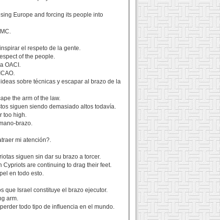
ising Europe and forcing its people into
OMC.
nspirar el respeto de la gente.
espect of the people.
la OACI.
 ICAO.
 ideas sobre técnicas y escapar al brazo de la
ape the arm of the law.
estos siguen siendo demasiado altos todavía.
r too high.
a mano-brazo.
traer mi atención?.
iotas siguen sin dar su brazo a torcer.
ypriots are continuing to drag their feet.
el en todo esto.
 que Israel constituye el brazo ejecutor.
ong arm.
perder todo tipo de influencia en el mundo.