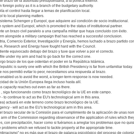
 brazo de la autoridad presupuestaria, a la política exterior.
oreign policy as it is a branch of the budgetary authority.
a el control hasta llegar a temas de planificación local.
ol to local planning matters.
l sistema Schengen y Europol, que adquiere así condición de socio institucional.
 system and Europol, which is promoted to the status of institutional partner.
te un brazo civil paralelo a una campaña militar que haya concluido con éxito.
rm alongside a military campaign that has reached a successful conclusion.
ria, Comercio Exterior, Investigación y Energía, hemos luchado a brazo partido co
de, Research and Energy have fought hard with the Council.
ente equivocado debajo del brazo y tuve que volver a por el correcto.
g file under my arm and had to go back for the correct one.
rgo brazo de los que ostentan el poder en la República Islámica.
epublic is surely one with which the British Presidency is far from unfamiliar today.
ue nos permitió evitar lo peor, necesitamos una respuesta al brazo.
h enabled us to avoid the worst, a longer-term response is now needed.
cidad de la Unión Europea llega incluso hasta allí.
 capacity reaches out even as far as there.
, siga funcionando como brazo tecnológico de la UE en este campo.
 to continue to act as the EU's technological arm in this area.
) actuará en este terreno como brazo tecnológico de la UE.
ncy - will act as the EU's technological arm in this area.
 el brazo secular de la Comisión para el cumplimiento de la aplicación de unas 
arm of the Commission regarding observance of the application of rules which they
, con precipitación, hacer como si fuéramos a arreglar los problemas que no quisim
the problems which we refused to tackle properly at the appropriate time.
 "antirracismo" no es más que el brazo de palanca psicológico del proceso de colon