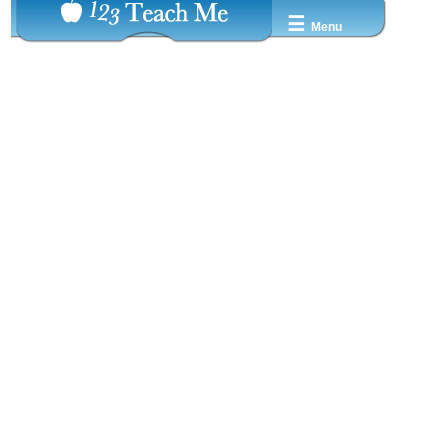
☰
Menu