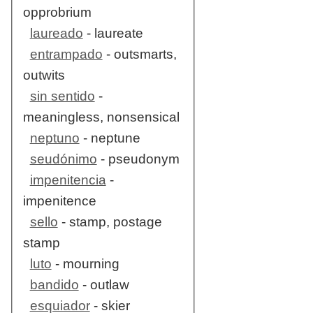
opprobrium
laureado
- laureate
entrampado
- outsmarts,
outwits
sin sentido
-
meaningless, nonsensical
neptuno
- neptune
seudónimo
- pseudonym
impenitencia
-
impenitence
sello
- stamp, postage
stamp
luto
- mourning
bandido
- outlaw
esquiador
- skier