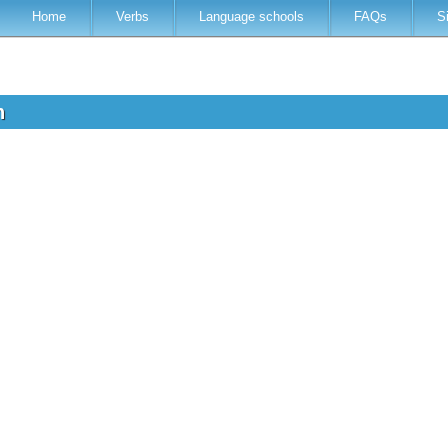
Home
Verbs
Language schools
FAQs
S
sh