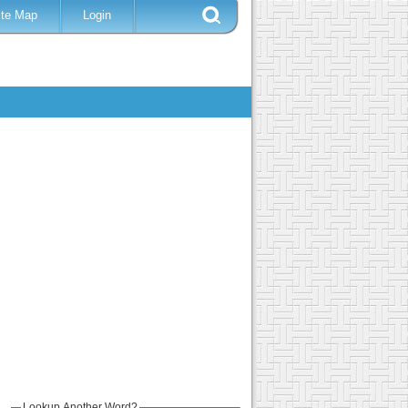
ite Map
Login
Lookup Another Word?