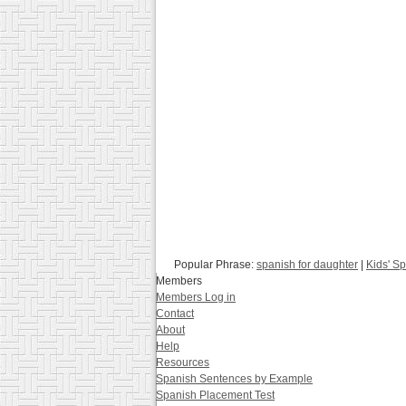
Popular Phrase:
spanish for daughter
|
Kids' S
Members
Members Log in
Contact
About
Help
Resources
Spanish Sentences by Example
Spanish Placement Test