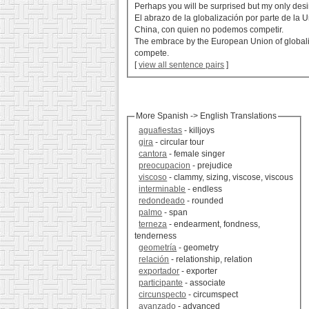
Perhaps you will be surprised but my only desir
El abrazo de la globalización por parte de l
China, con quien no podemos competir.
The embrace by the European Union of globali
compete.
[
view all sentence pairs
]
More Spanish -> English Translations
aguafiestas
- killjoys
gira
- circular tour
cantora
- female singer
preocupacion
- prejudice
viscoso
- clammy, sizing, viscose, viscous
interminable
- endless
redondeado
- rounded
palmo
- span
terneza
- endearment, fondness,
tenderness
geometría
- geometry
relación
- relationship, relation
exportador
- exporter
participante
- associate
circunspecto
- circumspect
avanzado
- advanced