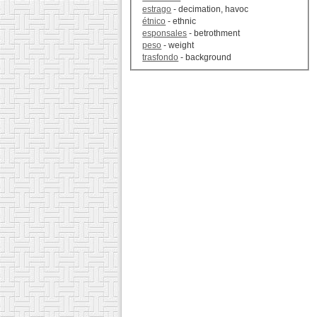
estrago
- decimation, havoc
étnico
- ethnic
esponsales
- betrothment
peso
- weight
trasfondo
- background