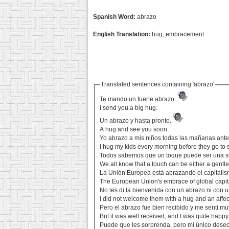
Spanish Word:
abrazo
English Translation:
hug, embracement
Translated sentences containing 'abrazo'
Te mando un fuerte abrazo.
I send you a big hug.
Un abrazo y hasta pronto.
A hug and see you soon.
Yo abrazo a mis niños todas las mañanas ante
I hug my kids every morning before they go to 
Todos sabemos que un toque puede ser una su
We all know that a touch can be either a gentle
La Unión Europea está abrazando el capitalis
The European Union's embrace of global capital
No les di la bienvenida con un abrazo ni con 
I did not welcome them with a hug and an affec
Pero el abrazo fue bien recibido y me sentí muy
But it was well received, and I was quite happy 
Puede que les sorprenda, pero mi único deseo e