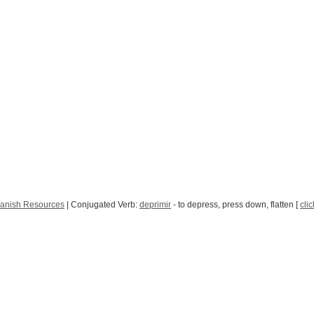
panish Resources
| Conjugated Verb:
deprimir
- to depress, press down, flatten [
clic