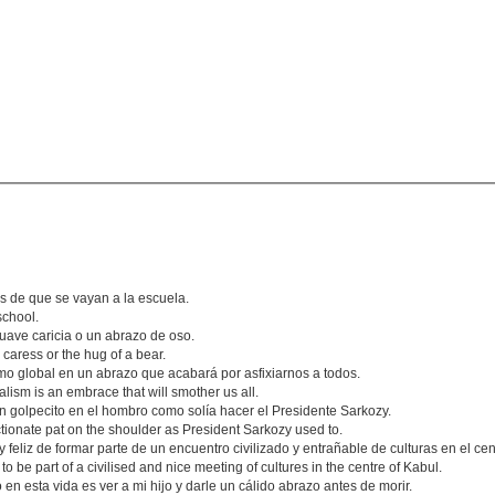
s de que se vayan a la escuela.
school.
ave caricia o un abrazo de oso.
 caress or the hug of a bear.
mo global en un abrazo que acabará por asfixiarnos a todos.
ism is an embrace that will smother us all.
un golpecito en el hombro como solía hacer el Presidente Sarkozy.
tionate pat on the shoulder as President Sarkozy used to.
 feliz de formar parte de un encuentro civilizado y entrañable de culturas en el ce
to be part of a civilised and nice meeting of cultures in the centre of Kabul.
n esta vida es ver a mi hijo y darle un cálido abrazo antes de morir.