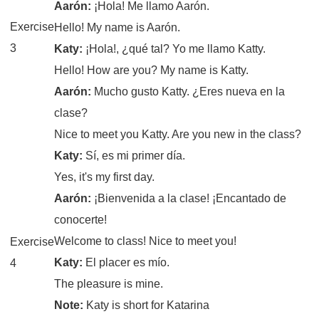
Aarón:
¡Hola! Me llamo Aarón.
Exercise
Hello! My name is Aarón.
3
Katy:
¡Hola!, ¿qué tal? Yo me llamo Katty.
Hello! How are you? My name is Katty.
Aarón:
Mucho gusto Katty. ¿Eres nueva en la
clase?
Nice to meet you Katty. Are you new in the class?
Katy:
Sí, es mi primer día.
Yes, it's my first day.
Aarón:
¡Bienvenida a la clase! ¡Encantado de
conocerte!
Welcome to class! Nice to meet you!
Exercise
Katy:
El placer es mío.
4
The pleasure is mine.
Note:
Katy is short for Katarina