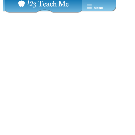
☰
Menu