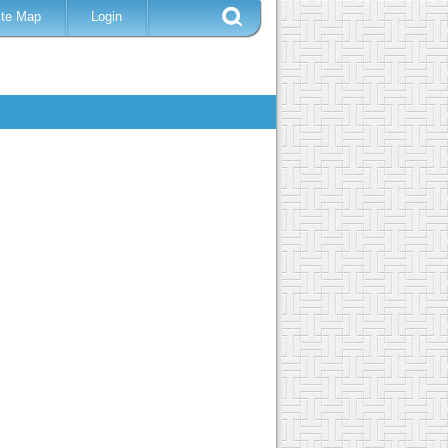
ite Map
Login