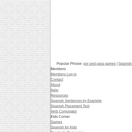
Popular Phrase:
por and para games
|
Spanish 
Members
Members Log in
Contact
About
Help
Resources
Spanish Sentences by Example
Spanish Placement Test
Verb Conjugator
Kids Corner
Games
Spanish for Kids