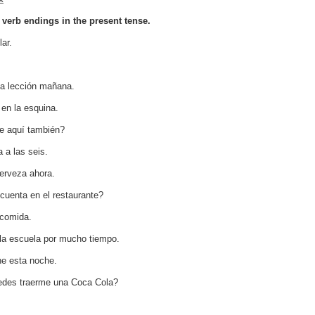
t verb endings in the present tense.
ar.
 la lección mañana.
 en la esquina.
e aquí también?
 a las seis.
erveza ahora.
 cuenta en el restaurante?
 comida.
la escuela por mucho tiempo.
ine esta noche.
tedes traerme una Coca Cola?