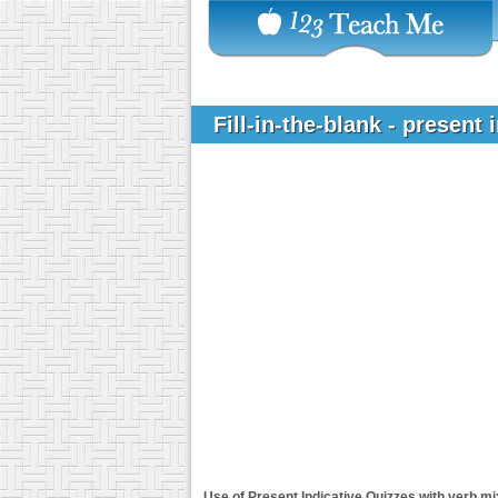
Fill-in-the-blank - present 
Use of Present Indicative
Quizzes with verb mi