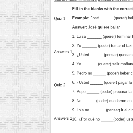
Fill in the blanks with the correc
Example:
José ______ (querer) bail
Quiz 1
Answer:
José
quiere
bailar.
1. Luisa _______ (querer) terminar
2. Yo _______ (poder) tomar el taxi
Answers 1
3. ¿Usted ______ (pensar) quedars
4. Yo _______ (querer) salir mañana
5. Pedro no ______ (poder) beber c
6. ¿Usted ______ (querer) pagar la
Quiz 2
7. Pepe ______ (poder) preparar la
8. No ______ (poder) quedarme en 
9. Lola no _______ (pensar) ir al c
Answers 2
10. ¿Por qué no ______(poder) us