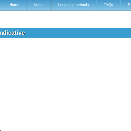
Home
Verbs
Language schools
FAQs
S
indicative
x