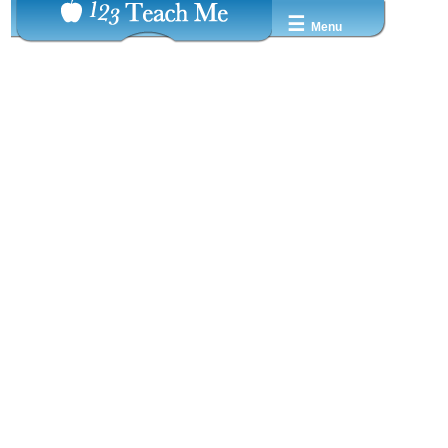
☰
Menu