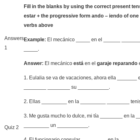
Fill in the blanks by using the correct present te
estar + the progressive form ando – iendo of one 
verbs above
Answers
Example:
El mecánico _____ en el ______ _______
1
_____.
Answer:
El mecánico
está
en el
garaje reparando
1. Eulalia se va de vacaciones, ahora ella _______ 
________ ________ su ___________.
2. Ellas _________ en la _________ ________ teni
3. Me gusta mucho lo dulce, mi tía ________ en la 
_________ un ___________.
Quiz 2
4. El funcionario consular _________ en la ______