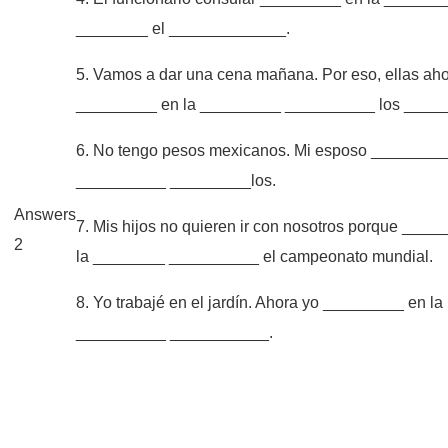
________ el _____________.
5. Vamos a dar una cena mañana. Por eso, ellas ah
_________ en la _________ __________ los ____
6. No tengo pesos mexicanos. Mi esposo _________
__________ _________los.
Answers
7. Mis hijos no quieren ir con nosotros porque ___
2
la ________ __________ el campeonato mundial.
8. Yo trabajé en el jardín. Ahora yo _________ en la
__________ ___________.