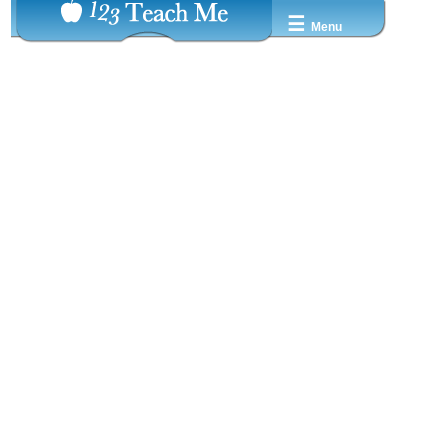
☰
Menu