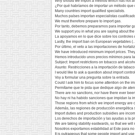
Why should we import a method which has not al
¿Por qué habríamos de importar un método que
Many countries import qualified specialists.
Muchos países importan especialistas cualificad
We must therefore prepare to import gas.
Por tanto, debemos prepararnos para importar g
We support you in what you are saying about the
La apoyamos en lo que dice sobre los controles d
Lastly, the import ban on European vegetables (..
Por último, el veto a las importaciones de hortaliza
We have introduced minimum import prices. They
Hemos introducido unos precios mínimos para la
Subject: Import restrictions on tobacco and alcoh
Asunto: Restricciones a la importación de tabaco
I would like to ask a question about import control
Voy a formular una pregunta sobre la entrada.
Could I ask him to focus some attention on the im
Permítame que le pida que dedique algo de atenc
There are no sanctions, nor have there ever been
No hay ni ha habido sanciones que impidan la im
Those regions from which we import energy are o
Además, las regiones de producción energética s
Import duties and production subsidies are incomp
Los derechos de importación y las ayudas a la p
We are taking stability eastwards, so that we will n
Nosotros exportamos estabilidad al Este para no t
It is outrageous that some people import and us