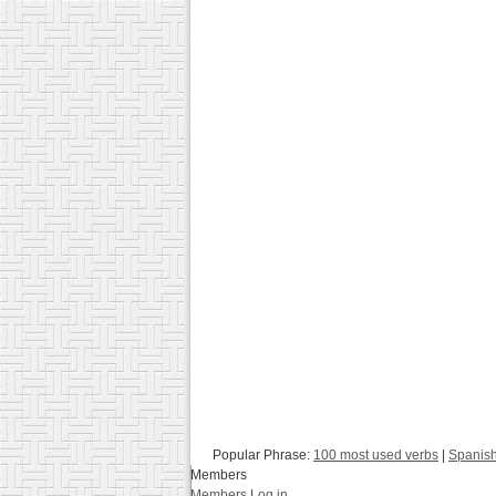
Popular Phrase:
100 most used verbs
|
Spanish
Members
Members Log in