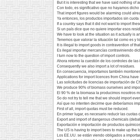
But it is interesting that we have said nothing of
Con todo, es significativo que no hayamos dicho
That import figures would be alarming could alre
Ya entonces, los productos importados sin cuota
If a country says that it did not want to import the
Si un país dice que no quiere importar esos resi
We have to look at the situation as it actually is 
Tenemos que valorar la situación tal como es y 
It is illegal to import goods in contravention of that
Es ilegal importar mercancías contraviniendo dic
I turn now to the question of import controls.
Ahora retomo la cuestión de los controles de las
Consequently we also import a lot of residues.
En consecuencia, importamos también montones
Applications for import licences from China have 
Las solicitudes de licencias de importación de 
We produce 90% of biomass ourselves and impo
El 90 % de la biomasa la producimos nosotros 
So do not try to tell me that we should import e
Así que no intenten decirme que deberíamos im
First of all, import quotas must be reduced.
En primer lugar, es necesario reducir las cuotas 
Export and import of dangerous chemicals (deba
Exportación e importación de productos químicos
The US is having to import bees to make up the l
Los EE.UU. se están viendo obligados a importa