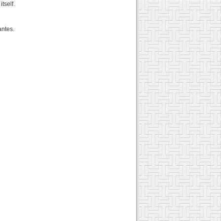
tself.
antes.