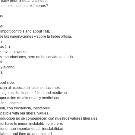
ready been tried and tested?
 no ha sometido a exámenes?
os.
as.
 import controls and about FMD.
e las importaciones y sobre la fiebre aftosa.
.)
s (...)
 have not worked.
s importaciones, pero no ha servido de nada.
ol
 y alcohol
s.
port side.
ión al aspecto de las importaciones.
. against the import of food and medicine.
portación de alimentos y medicinas.
ften unstable.
on, con frecuencia, inestables.
atible with our liberal values.
roducción no se compadecen con nuestros valores liberales.
ot have to import instability from there.
ener que importar de allí inestabilidad.
e labour and then go unpunished.