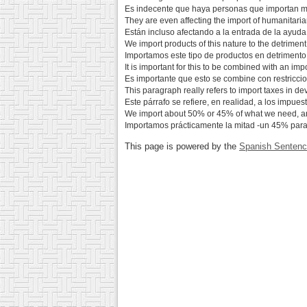
Es indecente que haya personas que importan m
They are even affecting the import of humanitarian 
Están incluso afectando a la entrada de la ayuda 
We import products of this nature to the detriment
Importamos este tipo de productos en detrimento
It is important for this to be combined with an i
Es importante que esto se combine con restricci
This paragraph really refers to import taxes in de
Este párrafo se refiere, en realidad, a los impues
We import about 50% or 45% of what we need, and
Importamos prácticamente la mitad -un 45% para
This page is powered by the
Spanish Senten