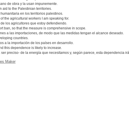
ano de obra y la usan impunemente.
aid to the Palestinian territories.
humanitaria en los territorios palestinos.
 of the agricultural workers I am speaking for.
 de los agricultores que estoy defendiendo.
mport ban, so that the measure is comprehensive in scope.
ones a las importaciones, de modo que las medidas tengan el alcance deseado.
veloping countries.
tos a la importación de los países en desarrollo.
 this dependence is likely to increase.
 ser preciso- de la energía que necesitamos y, según parece, esta dependencia ir
ces Maker