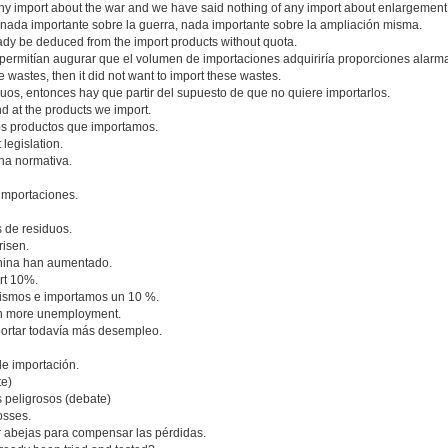
 any import about the war and we have said nothing of any import about enlargement i
 nada importante sobre la guerra, nada importante sobre la ampliación misma.
ady be deduced from the import products without quota.
 permitían augurar que el volumen de importaciones adquiriría proporciones alarm
se wastes, then it did not want to import these wastes.
duos, entonces hay que partir del supuesto de que no quiere importarlos.
and at the products we import.
los productos que importamos.
 legislation.
ha normativa.
 importaciones.
 de residuos.
risen.
China han aumentado.
rt 10%.
mismos e importamos un 10 %.
ven more unemployment.
portar todavía más desempleo.
de importación.
te)
 peligrosos (debate)
osses.
r abejas para compensar las pérdidas.