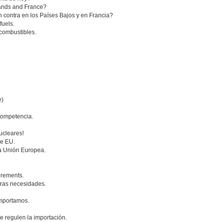
rlands and France?
n contra en los Países Bajos y en Francia?
fuels.
combustibles.
e)
competencia.
ucleares!
he EU.
a Unión Europea.
irements.
tras necesidades.
importamos.
 regulen la importación.