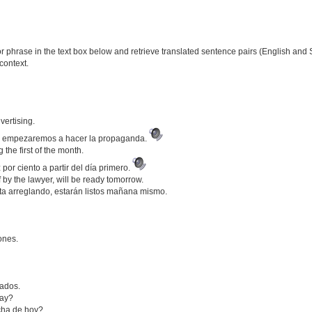
phrase in the text box below and retrieve translated sentence pairs (English and S
context.
vertising.
n, empezaremos a hacer la propaganda.
 the first of the month.
or ciento a partir del día primero.
 by the lawyer, will be ready tomorrow.
ta arreglando, estarán listos mañana mismo.
ones.
ados.
day?
cha de hoy?