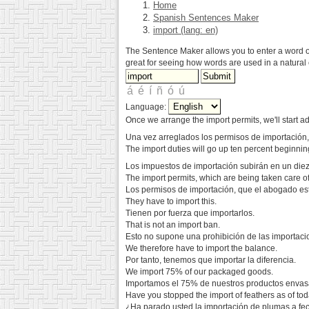
Home
Spanish Sentences Maker
import (lang: en)
The Sentence Maker allows you to enter a word or 
great for seeing how words are used in a natural 
Language:
Once we arrange the import permits, we'll start ad
Una vez arreglados los permisos de importació
The import duties will go up ten percent beginning
Los impuestos de importación subirán en un diez p
The import permits, which are being taken care of
Los permisos de importación, que el abogado es
They have to import this.
Tienen por fuerza que importarlos.
That is not an import ban.
Esto no supone una prohibición de las importaci
We therefore have to import the balance.
Por tanto, tenemos que importar la diferencia.
We import 75% of our packaged goods.
Importamos el 75% de nuestros productos envas
Have you stopped the import of feathers as of to
¿Ha parado usted la importación de plumas a fe