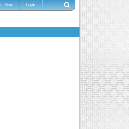
ite Map
Login