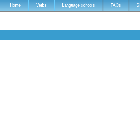
Home
Verbs
Language schools
FAQs
S