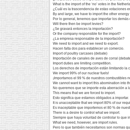
What is the import of the ‘no’ votes in the Nethe
¿Cuál es la trascendencia de estas votaciones e
By and large, we have to import the other energy 
Por lo general, tenemos que importar los demás 
Will there then be import levies?
¿Se gravará entonces la importación?
Or the company responsible for the import?
¿La empresa responsable de la importación?
We need to import and we need to export.
Hacen falta dos para establecer un comercio.
Import of poultry carcases (debate)
Importación de canales de aves de corral (debat
Import duties are limiting competition.
Los derechos de importación están limitando la 
We import 99% of our nuclear fuels!
¡Importamos el 99 % de nuestros combustibles n
We cannot want to import this abomination into t
No queremos que se importe esta aberración a l
This means that we are forced to import.
Esto significa que estamos obligados a importar.
It is unacceptable that we import 80% of our requ
Es inaceptable que importemos el 80 % de nues
There is a desire to control what we import.
Siempre que haya voluntad de controlar lo que 
What we need, however, are import rules.
Pero lo que también necesitamos son normas que