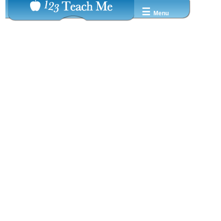
☰
Menu