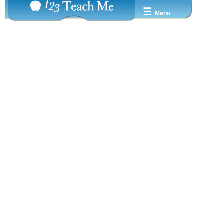
☰
Menu