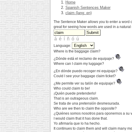
Home
Spanish Sentences Maker
claim (lang: en)
The Sentence Maker allows you to enter a word or 
great for seeing how words are used in a natural 
Language:
Where is the baggage claim?
¿Dónde está el reclamo de equipaje?
Where can I claim my luggage?
¿En dónde puedo recoger mi equipaje?
Could I see your baggage claim ticket?
¿Me permite ver su talón de equipaje?
Who could claim to be!
¡Quién puede pretenderlo!
That is an outrageous claim.
Se trata de una pretensión desmesurada.
Who are we then to claim the opposite?
¿Quiénes somos nosotros para oponernos a su 
I would claim that it has done that.
Yo afirmaría que lo ha hecho.
It continues to claim them and will claim many mo