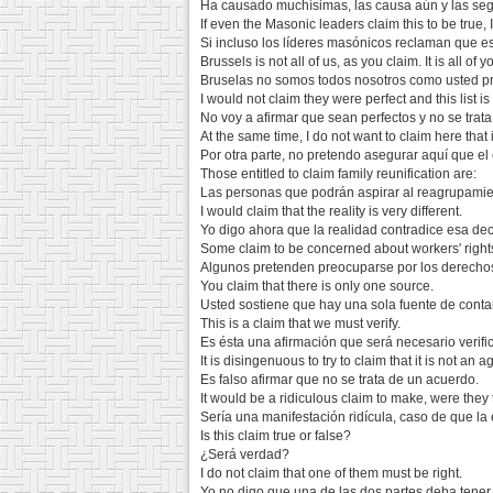
Ha causado muchísimas, las causa aún y las se
If even the Masonic leaders claim this to be true, 
Si incluso los líderes masónicos reclaman que es
Brussels is not all of us, as you claim. It is all of y
Bruselas no somos todos nosotros como usted pr
I would not claim they were perfect and this list i
No voy a afirmar que sean perfectos y no se trata
At the same time, I do not want to claim here that 
Por otra parte, no pretendo asegurar aquí que el
Those entitled to claim family reunification are:
Las personas que podrán aspirar al reagrupamien
I would claim that the reality is very different.
Yo digo ahora que la realidad contradice esa dec
Some claim to be concerned about workers' right
Algunos pretenden preocuparse por los derechos
You claim that there is only one source.
Usted sostiene que hay una sola fuente de cont
This is a claim that we must verify.
Es ésta una afirmación que será necesario verific
It is disingenuous to try to claim that it is not an 
Es falso afirmar que no se trata de un acuerdo.
It would be a ridiculous claim to make, were they 
Sería una manifestación ridícula, caso de que la e
Is this claim true or false?
¿Será verdad?
I do not claim that one of them must be right.
Yo no digo que una de las dos partes deba tener