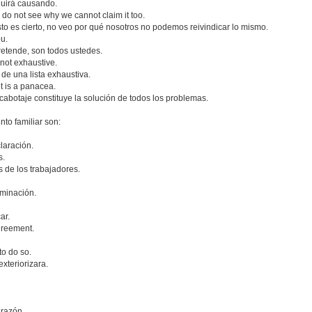
guirá causando.
I do not see why we cannot claim it too.
to es cierto, no veo por qué nosotros no podemos reivindicar lo mismo.
ou.
etende, son todos ustedes.
s not exhaustive.
 de una lista exhaustiva.
it is a panacea.
 cabotaje constituye la solución de todos los problemas.
to familiar son:
laración.
s.
 de los trabajadores.
aminación.
ar.
agreement.
to do so.
xteriorizara.
 razón.