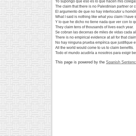
Yo supongo que eso es lo que hacen mis colegas
The claim that there is no Palestinian partner or 
El argumento de que no hay interlocutor u homól
What I said is nothing like what you claim I have 
Y lo que he dicho no tiene nada que ver con lo q
They claim tens of thousands of lives each year.
Se cobran las decenas de miles de vidas cada a
There is no empirical evidence at all for that claim
No hay ninguna prueba empírica que justifique e
All the world would come to us to claim benefits.
Todo el mundo acudiría a nosotros para exigir be
This page is powered by the
Spanish Senten