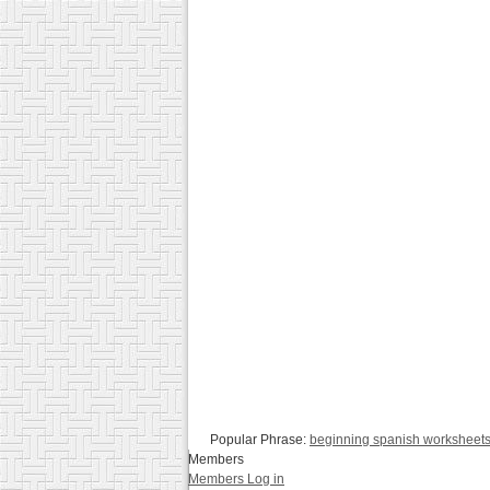
Popular Phrase:
beginning spanish worksheet
Members
Members Log in