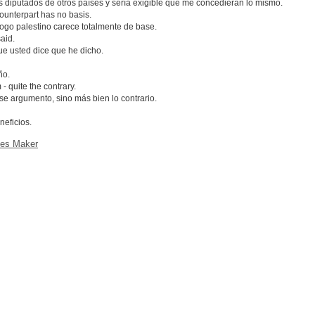
 diputados de otros países y sería exigible que me concedieran lo mismo.
counterpart has no basis.
ogo palestino carece totalmente de base.
said.
ue usted dice que he dicho.
ño.
 - quite the contrary.
se argumento, sino más bien lo contrario.
neficios.
ces Maker