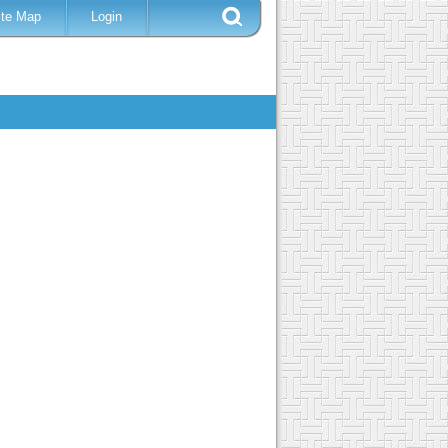
ite Map
Login