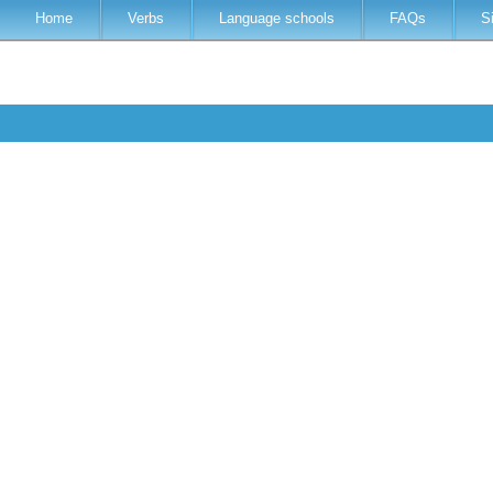
Home
Verbs
Language schools
FAQs
S