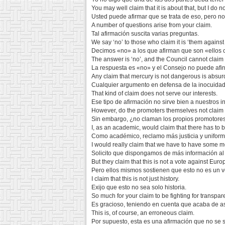
You may well claim that it is about that, but I do 
Usted puede afirmar que se trata de eso, pero no
A number of questions arise from your claim.
Tal afirmación suscita varias preguntas.
We say ‘no’ to those who claim it is ‘them against 
Decimos «no» a los que afirman que son «ellos c
The answer is ‘no’, and the Council cannot claim
La respuesta es «no» y el Consejo no puede afirm
Any claim that mercury is not dangerous is absur
Cualquier argumento en defensa de la inocuidad
That kind of claim does not serve our interests.
Ese tipo de afirmación no sirve bien a nuestros i
However, do the promoters themselves not claim 
Sin embargo, ¿no claman los propios promotores
I, as an academic, would claim that there has to
Como académico, reclamo más justicia y uniform
I would really claim that we have to have some m
Solicito que dispongamos de más información al
But they claim that this is not a vote against Euro
Pero ellos mismos sostienen que esto no es un v
I claim that this is not just history.
Exijo que esto no sea solo historia.
So much for your claim to be fighting for transpar
Es gracioso, teniendo en cuenta que acaba de as
This is, of course, an erroneous claim.
Por supuesto, esta es una afirmación que no se s