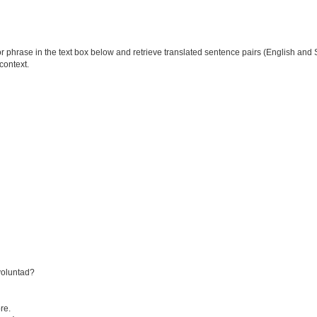
phrase in the text box below and retrieve translated sentence pairs (English and S
context.
voluntad?
re.