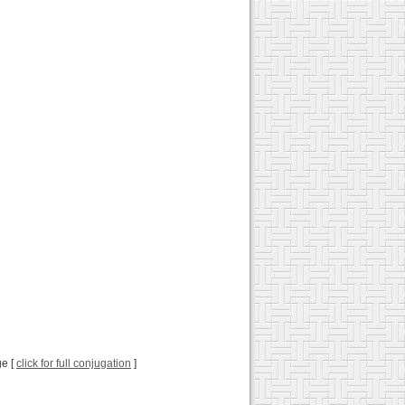
ge [
click for full conjugation
]