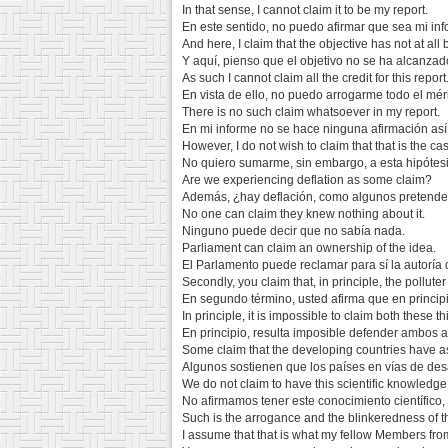
In that sense, I cannot claim it to be my report.
En este sentido, no puedo afirmar que sea mi inf
And here, I claim that the objective has not at all
Y aquí, pienso que el objetivo no se ha alcanzad
As such I cannot claim all the credit for this report
En vista de ello, no puedo arrogarme todo el méri
There is no such claim whatsoever in my report.
En mi informe no se hace ninguna afirmación así
However, I do not wish to claim that that is the ca
No quiero sumarme, sin embargo, a esta hipótesi
Are we experiencing deflation as some claim?
Además, ¿hay deflación, como algunos pretend
No one can claim they knew nothing about it.
Ninguno puede decir que no sabía nada.
Parliament can claim an ownership of the idea.
El Parlamento puede reclamar para sí la autoría d
Secondly, you claim that, in principle, the polluter
En segundo término, usted afirma que en princi
In principle, it is impossible to claim both these t
En principio, resulta imposible defender ambos
Some claim that the developing countries have a
Algunos sostienen que los países en vías de des
We do not claim to have this scientific knowledge, 
No afirmamos tener este conocimiento científico,
Such is the arrogance and the blinkeredness of th
I assume that that is what my fellow Members from