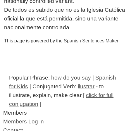
nationally controlled variant.
De todos es sabido que no es la Iglesia Católica
oficial la que está permitida, sino una variante
nacionalmente controlada.
This page is powered by the
Spanish Sentences Maker
Popular Phrase:
how do you say
|
Spanish
for Kids
| Conjugated Verb:
ilustrar
- to
illustrate, explain, make clear [
click for full
conjugation
]
Members
Members Log in
Contact