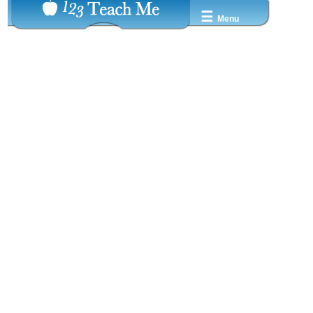
☰
Menu