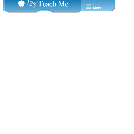
☰
Menu