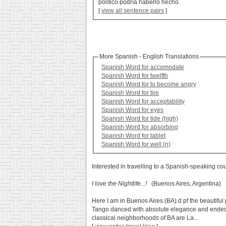
político podría haberlo hecho.
[
view all sentence pairs
]
More Spanish - English Translations
Spanish Word for accomodate
Spanish Word for twelfth
Spanish Word for to become angry
Spanish Word for tire
Spanish Word for acceptability
Spanish Word for eyes
Spanish Word for tide (high)
Spanish Word for absorbing
Spanish Word for tablet
Spanish Word for well (n)
Interested in travelling to a Spanish-speaking co
I love the Nightlife...!
(Buenos Aires, Argentina)
Here I am in Buenos Aires (BA).d pf the beautiful
Tango danced with absolute elegance and ended up
classical neighborhoods of BA are La...