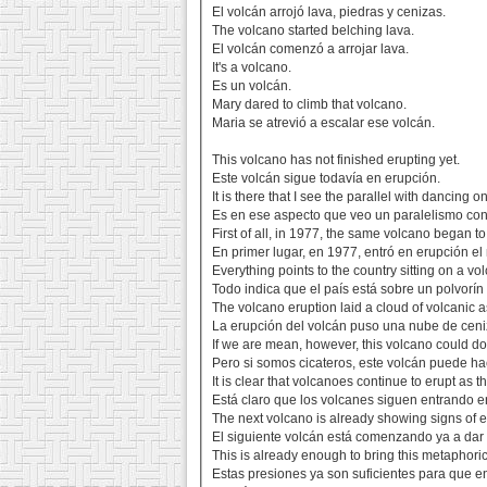
El volcán arrojó lava, piedras y cenizas.
The volcano started belching lava.
El volcán comenzó a arrojar lava.
It's a volcano.
Es un volcán.
Mary dared to climb that volcano.
Maria se atrevió a escalar ese volcán.
This volcano has not finished erupting yet.
Este volcán sigue todavía en erupción.
It is there that I see the parallel with dancing o
Es en ese aspecto que veo un paralelismo con 
First of all, in 1977, the same volcano began to
En primer lugar, en 1977, entró en erupción e
Everything points to the country sitting on a vo
Todo indica que el país está sobre un polvorí
The volcano eruption laid a cloud of volcanic 
La erupción del volcán puso una nube de ceni
If we are mean, however, this volcano could 
Pero si somos cicateros, este volcán puede h
It is clear that volcanoes continue to erupt as t
Está claro que los volcanes siguen entrando 
The next volcano is already showing signs of e
El siguiente volcán está comenzando ya a dar s
This is already enough to bring this metaphoric
Estas presiones ya son suficientes para que e