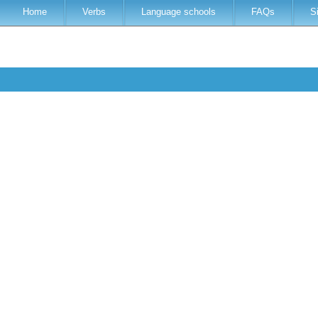
Home
Verbs
Language schools
FAQs
S