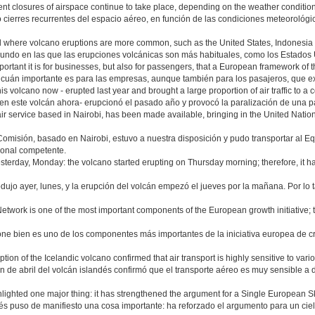
nt closures of airspace continue to take place, depending on the weather conditions
 cierres recurrentes del espacio aéreo, en función de las condiciones meteorológi
ld where volcano eruptions are more common, such as the United States, Indonesia
do en las que las erupciones volcánicas son más habituales, como los Estados U
rtant it is for businesses, but also for passengers, that a European framework of t
r cuán importante es para las empresas, aunque también para los pasajeros, que ex
is volcano now - erupted last year and brought a large proportion of air traffic to a c
en este volcán ahora- erupcionó el pasado año y provocó la paralización de una par
r service based in Nairobi, has been made available, bringing in the United Nati
Comisión, basado en Nairobi, estuvo a nuestra disposición y pudo transportar al E
sonal competente.
esterday, Monday: the volcano started erupting on Thursday morning; therefore, it h
ujo ayer, lunes, y la erupción del volcán empezó el jueves por la mañana. Por lo t
etwork is one of the most important components of the European growth initiative; 
ne bien es uno de los componentes más importantes de la iniciativa europea de cr
ption of the Icelandic volcano confirmed that air transport is highly sensitive to vario
ión de abril del volcán islandés confirmó que el transporte aéreo es muy sensible a 
ghlighted one major thing: it has strengthened the argument for a Single European S
dés puso de manifiesto una cosa importante: ha reforzado el argumento para un cie