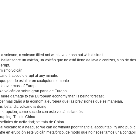
n a volcano; a volcano filled not with lava or ash but with distrust.
bailar sobre un volcán, un volcán que no está lleno de lava o cenizas, sino de de
 erupt.
l mismo volcán.
lcano that could erupt at any minute.
n que puede estallar en cualquier momento.
ash over most of Europe.
za volcánica sobre gran parte de Europa.
do more damage to the European economy than is being forecast.
acer más daño a la economía europea que las previsiones que se manejan.
his Icelandic volcano is doing.
en erupción, como sucede con este volcán islandés.
rupting. That is China.
eñales de actividad; se trata de China.
al volcano to a head, so we can do without poor financial accountability and public 
ntre en erupción este volcán metafórico, de modo que no necesitamos una contabili