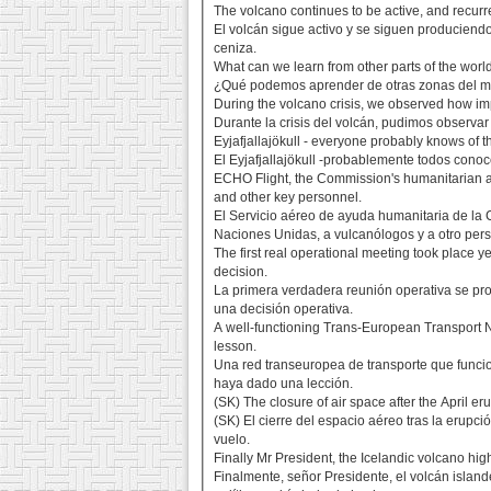
The volcano continues to be active, and recurre
El volcán sigue activo y se siguen produciendo
ceniza.
What can we learn from other parts of the wor
¿Qué podemos aprender de otras zonas del mun
During the volcano crisis, we observed how impo
Durante la crisis del volcán, pudimos observa
Eyjafjallajökull - everyone probably knows of th
El Eyjafjallajökull -probablemente todos conoc
ECHO Flight, the Commission's humanitarian ai
and other key personnel.
El Servicio aéreo de ayuda humanitaria de la 
Naciones Unidas, a vulcanólogos y a otro per
The first real operational meeting took place y
decision.
La primera verdadera reunión operativa se prod
una decisión operativa.
A well-functioning Trans-European Transport N
lesson.
Una red transeuropea de transporte que funcio
haya dado una lección.
(SK) The closure of air space after the April eru
(SK) El cierre del espacio aéreo tras la erupc
vuelo.
Finally Mr President, the Icelandic volcano hi
Finalmente, señor Presidente, el volcán islan