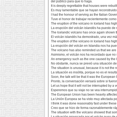
del público para que lo haga.
It is deeply regrettable that houses were rebui
Es muy lamentable que se hayan reconstruido
I had the honour of serving as the Italian Gov
Tuve el honor de trabajar recientemente como
The eruption of the volcano in Iceland has hig
La erupción del volcán islandés ha puesto de r
The Icelandic volcano has once again shown t
El volcán islandés ha demostrado, una vez más
The eruption of the volcano in Iceland has hig
La erupción del volcán en Islandia nos ha pues
The volcano has also reminded us that we are n
Asimismo, el volcán nos ha recordado que no 
An emergency such as the one caused by the 
No obstante, nunca se previó una situación d
The situation is unusual, because it is not the r
La situación es insólita, porque no es el resu
Soon, the talk will be that it was the Europea
Pronto, la conversación versará sobre si fuero
Let us hope that it will not be interrupted by a
Esperemos que su viaje no se vea interrumpido
The European Union has been heavily affected 
La Unión Europea se ha visto muy afectada por 
I think it was done reasonably fast under thes
Creo que se hizo de forma razonablemente rápi
The situation with the volcano showed that so
La situación provocada por el volcán puso de 