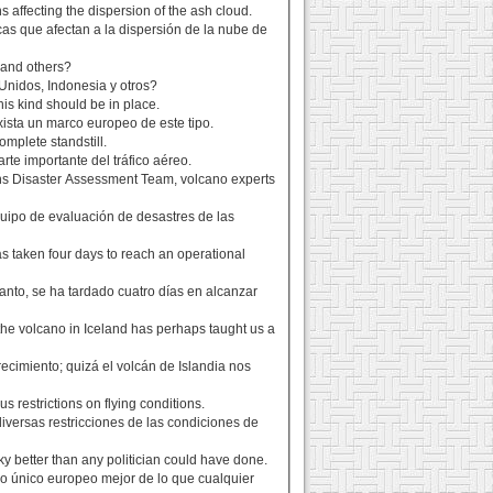
 affecting the dispersion of the ash cloud.
cas que afectan a la dispersión de la nube de
 and others?
nidos, Indonesia y otros?
his kind should be in place.
ista un marco europeo de este tipo.
omplete standstill.
te importante del tráfico aéreo.
ons Disaster Assessment Team, volcano experts
quipo de evaluación de desastres de las
as taken four days to reach an operational
anto, se ha tardado cuatro días en alcanzar
the volcano in Iceland has perhaps taught us a
ecimiento; quizá el volcán de Islandia nos
us restrictions on flying conditions.
diversas restricciones de las condiciones de
ky better than any politician could have done.
lo único europeo mejor de lo que cualquier