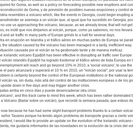
s required for Goma, as well as a policy on forecasting possible new eruptions and co
e reconstrucción de Goma, y de previsión de posibles nuevas erupciones y control 
stria resembles a volcano which, like the events in Georgia, could begin erupting a
ansdniéster se asemeja a un volcán que, al igual que ha sucedido en Georgia, pod
s no use us approaching the volcano, because, as we already know, that will not ge
s, es inútil que nos dirijamos al volcán, porque, como ya sabemos, no nos llevará
d and air traffic in many parts of Europe grinds to a halt for several days.
a en erupción en Islandia y el tráfico aéreo en muchas partes de Europa se parali
, the situation caused by the volcano has been managed in a tardy, inefficient way.
situación causada por el volcán se ha gestionado tarde y de manera ineficaz.
 Icelandic volcano Eyjafjöll has been effective in disrupting air traffic over Europe 
olcán islandés Eyjafjöll ha logrado trastornar el tráfico aéreo de toda Europa en l
 unemployment will reach and go beyond 10% in 2010, a 'social volcano', to use th
e el paro alcanzará y superará el 10 % en 2010, un "volcán social", por usar la te
oblem is certainly beyond the control of the European institutions or the national g
 volcán va, sin duda, más allá del control de las instituciones europeas o de los g
 upside down in five days and may trigger another crisis.
atas arriba en cinco días y puede desencadenar otra crisis.
 Volcano', and this track came to mind this week, which has been rather dominated 
 a Volcano (Bailar sobre un volcán), que recordé la semana pasada, que estuvo do
ght now because he has had some slight transport problems thanks to a certain volca
señor Tavares porque ha tenido algún problema de transporte gracias a cierto vol
dent, I would like to provide an update on the evolution of the Icelandic volcano cri
enta, me gustaría informarles de las novedades en la evolución de la crisis del vo