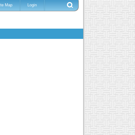
ite Map
Login