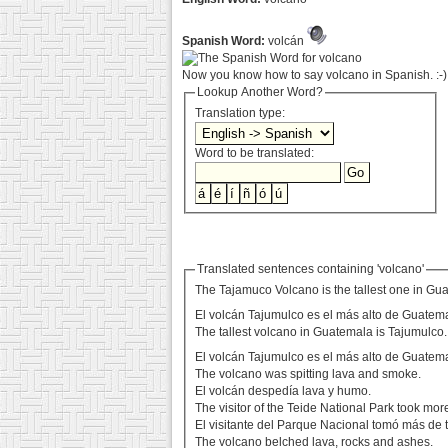
Spanish Word:
volcán
Now you know how to say volcano in Spanish. :-)
Lookup Another Word?
Translation type:
Word to be translated:
Translated sentences containing 'volcano'
The Tajamuco Volcano is the tallest one in Gu
El volcán Tajumulco es el más alto de Guatem
The tallest volcano in Guatemala is Tajumulco.
El volcán Tajumulco es el más alto de Guatem
The volcano was spitting lava and smoke.
El volcán despedía lava y humo.
The visitor of the Teide National Park took mor
El visitante del Parque Nacional tomó más de t
The volcano belched lava, rocks and ashes.