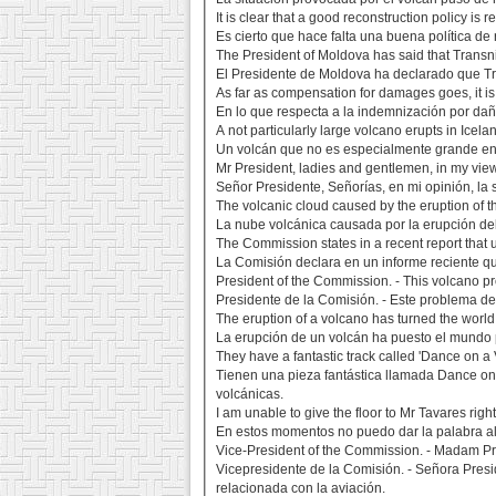
It is clear that a good reconstruction policy i
Es cierto que hace falta una buena política d
The President of Moldova has said that Transni
El Presidente de Moldova ha declarado que Tr
As far as compensation for damages goes, it i
En lo que respecta a la indemnización por daño
A not particularly large volcano erupts in Icelan
Un volcán que no es especialmente grande entr
Mr President, ladies and gentlemen, in my view
Señor Presidente, Señorías, en mi opinión, la 
The volcanic cloud caused by the eruption of the
La nube volcánica causada por la erupción del v
The Commission states in a recent report that
La Comisión declara en un informe reciente qu
President of the Commission. - This volcano pr
Presidente de la Comisión. - Este problema del
The eruption of a volcano has turned the world
La erupción de un volcán ha puesto el mundo p
They have a fantastic track called 'Dance on a
Tienen una pieza fantástica llamada Dance on
volcánicas.
I am unable to give the floor to Mr Tavares ri
En estos momentos no puedo dar la palabra al 
Vice-President of the Commission. - Madam Presi
Vicepresidente de la Comisión. - Señora Presid
relacionada con la aviación.