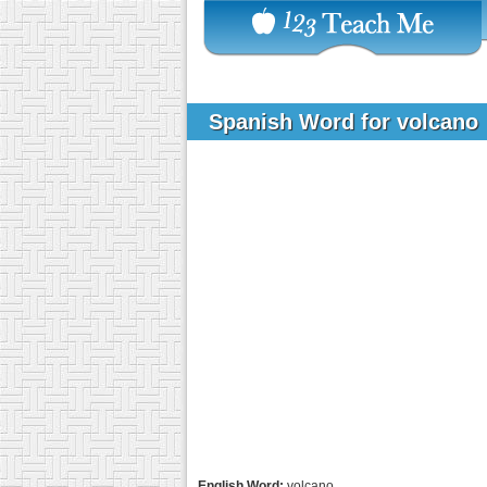
Spanish Word for volcano
English Word:
volcano