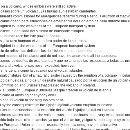
lt on a volcano, whose embers were still so active.
 casas sobre un volcán cuyas brasas aún estaban candentes.
ernment's commissioner for emergencies recently during a serious eruption of that v
 comisionado para situaciones de emergencia del Gobierno de Italia durante una e
hlighted to us the weakness of the European transport system.
elieve la debilidad del sistema de transporte europeo.
he human race the true power of nature.
, a la raza humana el verdadero poder de la naturaleza.
hlighted to us the weakness of the European transport system.
to de relieve las deficiencias del sistema de transporte europeo.
ot masters of this planet and do not have the answers to all the questions.
somos los dueños de este planeta y que no tenemos las respuestas a todas las pr
Icelandic volcano was never expected, however.
e emergencia como la causada por el volcán islandés.
esult of strikes, but of a natural disaster caused by the eruption of a volcano in Icela
ltado de huelgas, sino de un desastre natural causado por la erupción de un volcán 
n Commission and Brussels that created the volcano in Iceland.
n la Comisión Europea y Bruselas las que crearon el volcán de Islandia.
 volcano or anything or anybody else!
 por un volcán ni por ninguna otra cosa.
by the consequences of the Eyjafjallajökull volcano eruption in Iceland.
las consecuencias de la erupción del volcán Eyjafjallajökull en Islandia.
e circumstances because the volcano was, and continues to be, very exceptional and
da bajo estas circunstancias, ya que el volcán fue, y sigue siendo, algo muy excep
me European Union countries, especially the new ones, have no alternative.
relieve que algunos Estados miembros de la Unión Europea, en particular los nuevo