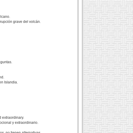
olcano.
rupción grave del volcán.
eguntas.
nd.
en Islandia.
 extraordinary.
cional y extraordinario.
s, no tienen alternativas.