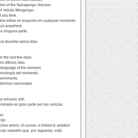
ntrol of the Nyiragongo Volcano.
del Volcán Miragongo.
t any time.
ría entrar en erupción en cualquier momento.
t us anywhere.
 a ninguna parte.
za durante varios días.
in the last few days.
os últimos días.
e language of the moment.
rminología del momento.
overnments.
obiernos nacionales.
by volcanic ash.
minada en gran parte por las cenizas
no.
cán.
sis which, of course, is linked to aviation.
lcán islandés que, por supuesto, está