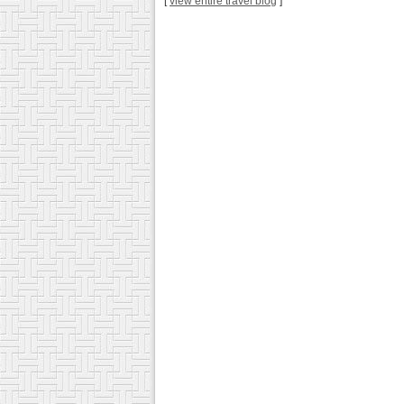
[
view entire travel blog
]