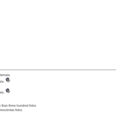
atemala.
ala.
ala.
e than three hundred fotos.
rescientas fotos.