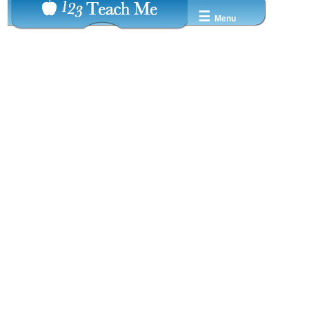
☰
Menu