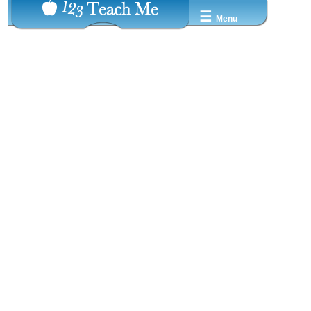
☰
Menu