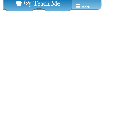
☰
Menu