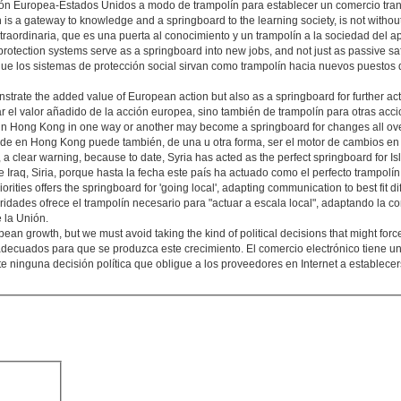
ón Europea-Estados Unidos a modo de trampolín para establecer un comercio tran
h is a gateway to knowledge and a springboard to the learning society, is not without
traordinaria, que es una puerta al conocimiento y un trampolín a la sociedad del ap
al protection systems serve as a springboard into new jobs, and not just as passive sa
ue los sistemas de protección social sirvan como trampolín hacia nuevos puestos 
nstrate the added value of European action but also as a springboard for further acti
r el valor añadido de la acción europea, sino también de trampolín para otras acc
 in Hong Kong in one way or another may become a springboard for changes all ove
ede en Hong Kong puede también, de una u otra forma, ser el motor de cambios en
a, a clear warning, because to date, Syria has acted as the perfect springboard for I
Iraq, Siria, porque hasta la fecha este país ha actuado como el perfecto trampolín
ties offers the springboard for 'going local', adapting communication to best fit dif
dades ofrece el trampolín necesario para "actuar a escala local", adaptando la 
 la Unión.
an growth, but we must avoid taking the kind of political decisions that might force
 adecuados para que se produzca este crecimiento. El comercio electrónico tiene u
 ninguna decisión política que obligue a los proveedores en Internet a establecer