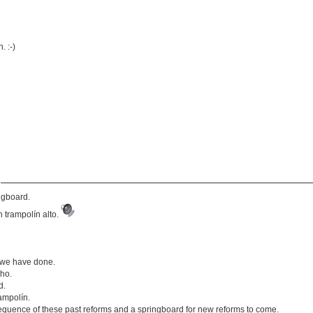
 :-)
ingboard.
 trampolín alto.
t we have done.
cho.
d.
ampolín.
sequence of these past reforms and a springboard for new reforms to come.