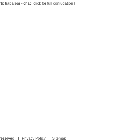
rb:
trapalear
- chat [
click for full conjugation
]
 reserved. |
Privacy Policy
|
Sitemap