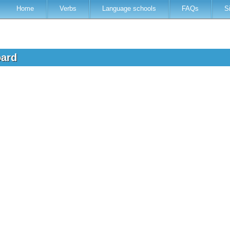
Home
Verbs
Language schools
FAQs
S
oard