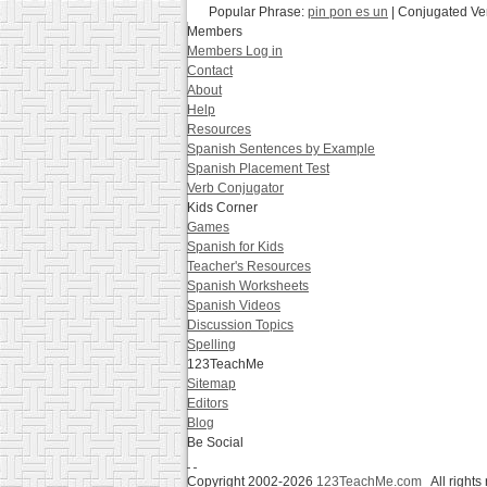
Popular Phrase:
pin pon es un
| Conjugated Ve
Members
Members Log in
Contact
About
Help
Resources
Spanish Sentences by Example
Spanish Placement Test
Verb Conjugator
Kids Corner
Games
Spanish for Kids
Teacher's Resources
Spanish Worksheets
Spanish Videos
Discussion Topics
Spelling
123TeachMe
Sitemap
Editors
Blog
Be Social
Copyright 2002-2026
123TeachMe.com
All rights