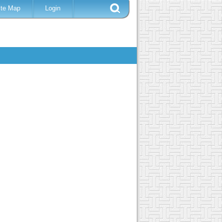
ite Map
Login