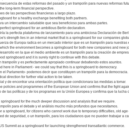
nsecuencia de estas reformas del pasado y un trampolín para nuevas reformas futu
the long-term financial perspective.
es de las perspectivas financieras a largo plazo.
ngboard for a healthy exchange benefiting both partners.
ara un intercambio saludable que sea beneficioso para ambas partes.
perfect springboard for an ambitious Berlin declaration.
iría la perfecta plataforma de lanzamiento para una ambiciosa Declaración de Berl
e's strength lies in an internal market that is a springboard for our companies globa
fuerza de Europa radica en un mercado interior que es un trampolín para nuestras
n which the environment becomes a springboard for both new companies and new j
desarrollo en la que el medio ambiente es un trampolín para la creación de empres
od springboard and it is surely right to continue with this debate.
un trampolín y es perfectamente apropiado continuar debatiendo estos asuntos.
nd here in Parliament - we could say that this is a springboard to democracy.
n el Parlamento- podemos decir que constituyen un trampolín para la democracia.
al direction for further vital action to be taken.
cial y de encontrar una orientación política que condicionara las medidas a tomar.
the policies and programmes of the European Union and confirms that the fight against
zo de las políticas y de los programas en la Unión Europea y confirma que la lucha
 a springboard for the much deeper discussion and analysis that we require.
rampolín para el debate y el análisis mucho más profundos que necesitamos.
 a springboard, for citizens who cannot work due to temporary difficulties, old age o
ed de seguridad, o un trampolín, para los ciudadanos que no pueden trabajar a cau
EU-US Summit as a springboard for launching strengthened transatlantic commerce.