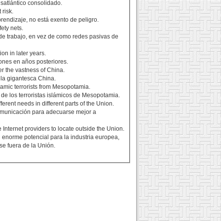
satlántico consolidado.
 risk.
rendizaje, no está exento de peligro.
fety nets.
de trabajo, en vez de como redes pasivas de
on in later years.
iones en años posteriores.
r the vastness of China.
 la gigantesca China.
slamic terrorists from Mesopotamia.
 de los terroristas islámicos de Mesopotamia.
ferent needs in different parts of the Union.
comunicación para adecuarse mejor a
 Internet providers to locate outside the Union.
n enorme potencial para la industria europea,
se fuera de la Unión.