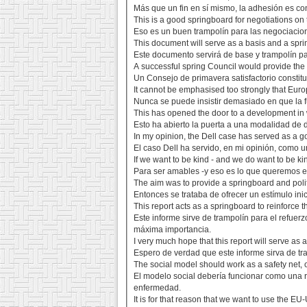
Más que un fin en sí mismo, la adhesión es co
This is a good springboard for negotiations on 
Eso es un buen trampolín para las negociacion
This document will serve as a basis and a spri
Este documento servirá de base y trampolín p
A successful spring Council would provide the 
Un Consejo de primavera satisfactorio constitu
It cannot be emphasised too strongly that Europ
Nunca se puede insistir demasiado en que la 
This has opened the door to a development i
Esto ha abierto la puerta a una modalidad de 
In my opinion, the Dell case has served as a go
El caso Dell ha servido, en mi opinión, como 
If we want to be kind - and we do want to be ki
Para ser amables -y eso es lo que queremos e
The aim was to provide a springboard and politic
Entonces se trataba de ofrecer un estímulo ini
This report acts as a springboard to reinforce 
Este informe sirve de trampolín para el refuer
máxima importancia.
I very much hope that this report will serve as
Espero de verdad que este informe sirva de t
The social model should work as a safety net, or
El modelo social debería funcionar como una r
enfermedad.
It is for that reason that we want to use the 