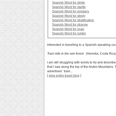
Spanish Word for stride
Spanish Word for startle
Spanish Word for smokers
Spanish Word for steely
Spanish Word for stratification
Spanish Word for strange
Spanish Word for snap
Spanish Word for solder
Interested in travelling to a Spanish-speaking co
Tram ride in the rain forest
(Heredia, Costa Rica
I am still struggling with words to try and describ
that I saw along the top of the Andes Mountains. T
advertised ' tram...
[
view entire travel blog
]