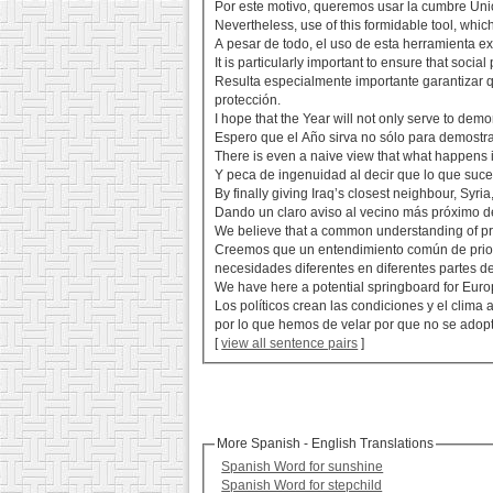
Por este motivo, queremos usar la cumbre Uni
Nevertheless, use of this formidable tool, whic
A pesar de todo, el uso de esta herramienta ex
It is particularly important to ensure that soci
Resulta especialmente importante garantizar q
protección.
I hope that the Year will not only serve to demo
Espero que el Año sirva no sólo para demostra
There is even a naive view that what happens
Y peca de ingenuidad al decir que lo que suc
By finally giving Iraq’s closest neighbour, Syri
Dando un claro aviso al vecino más próximo de 
We believe that a common understanding of priori
Creemos que un entendimiento común de priori
necesidades diferentes en diferentes partes de
We have here a potential springboard for Europe
Los políticos crean las condiciones y el clima
por lo que hemos de velar por que no se adopte
[
view all sentence pairs
]
More Spanish - English Translations
Spanish Word for sunshine
Spanish Word for stepchild