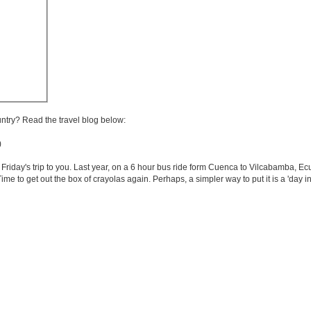
untry? Read the travel blog below:
)
e Friday's trip to you. Last year, on a 6 hour bus ride form Cuenca to Vilcabamba, Ecu
ime to get out the box of crayolas again. Perhaps, a simpler way to put it is a 'day i