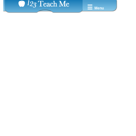
☰
Menu