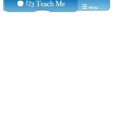
☰
Menu