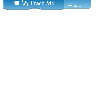
☰
Menu