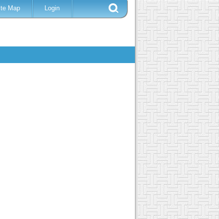
ite Map
Login