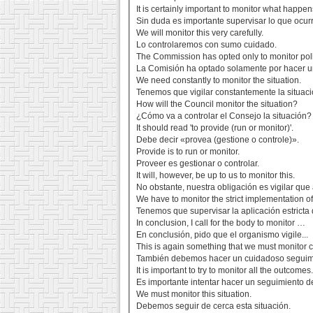
It is certainly important to monitor what happen
Sin duda es importante supervisar lo que ocurr
We will monitor this very carefully.
Lo controlaremos con sumo cuidado.
The Commission has opted only to monitor poll
La Comisión ha optado solamente por hacer u
We need constantly to monitor the situation.
Tenemos que vigilar constantemente la situaci
How will the Council monitor the situation?
¿Cómo va a controlar el Consejo la situación?
It should read 'to provide (run or monitor)'.
Debe decir «provea (gestione o controle)».
Provide is to run or monitor.
Proveer es gestionar o controlar.
It will, however, be up to us to monitor this.
No obstante, nuestra obligación es vigilar que 
We have to monitor the strict implementation of 
Tenemos que supervisar la aplicación estricta d
In conclusion, I call for the body to monitor …
En conclusión, pido que el organismo vigile...
This is again something that we must monitor ca
También debemos hacer un cuidadoso seguimi
It is important to try to monitor all the outcomes
Es importante intentar hacer un seguimiento de
We must monitor this situation.
Debemos seguir de cerca esta situación.