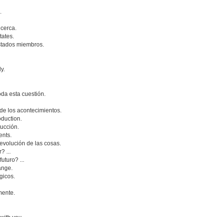
.
cerca.
tates.
Estados miembros.
y.
da esta cuestión.
e los acontecimientos.
oduction.
ducción.
ents.
 evolución de las cosas.
? ...
uturo? ...
ange.
gicos.
mente.