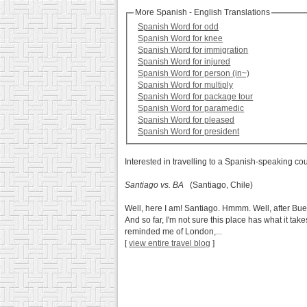
More Spanish - English Translations
Spanish Word for odd
Spanish Word for knee
Spanish Word for immigration
Spanish Word for injured
Spanish Word for person (in~)
Spanish Word for multiply
Spanish Word for package tour
Spanish Word for paramedic
Spanish Word for pleased
Spanish Word for president
Interested in travelling to a Spanish-speaking co
Santiago vs. BA
(Santiago, Chile)
Well, here I am! Santiago. Hmmm. Well, after Buenos
And so far, I'm not sure this place has what it 
reminded me of London,...
[
view entire travel blog
]