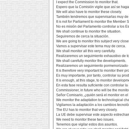
I expect the Commission to monitor that.
Espero que la Comisión vigile que así se haga
We will also have to monitor these closely.
También tendremos que supervisarlas muy de 
It is not for Parliament to monitor the Member S
No es misión del Parlamento controlar a los 
We shall continue to monitor the situation.
Seguiremos de cerca la situación.
We are going to monitor this subject very closel
Vamos a supervisar este tema muy de cerca.
We shall monitor all this very carefully.
Realizaremos un seguimiento exhaustivo de to
We shall carefully monitor the developments.
Realizaremos un seguimiento pormenorizado d
It is therefore very important to monitor their pr
Es muy importante, por tanto, controlar su pro
It is enough, at this stage, to monitor developm
En esta fase resulta suficiente con controlar la
Commissioner, in future who will be the monitor
Señor Comisario, ¿quién será el monitor en el f
We monitor the adaptation to technological ch
Vigilamos la adaptación a los cambios tecnoló
The EU has to monitor that very closely.
La UE debe supervisar este aspecto estrecha
We need to monitor these two issues.
Tenemos que vigilar estos dos asuntos.