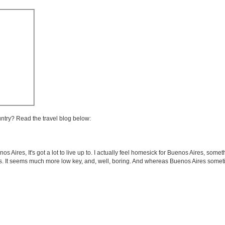
untry? Read the travel blog below:
 Aires, It's got a lot to live up to. I actually feel homesick for Buenos Aires, somet
takes. It seems much more low key, and, well, boring. And whereas Buenos Aires some