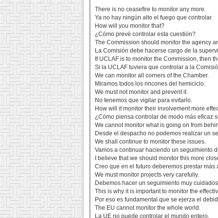
There is no ceasefire to monitor any more.
Ya no hay ningún alto el fuego que controlar.
How will you monitor that?
¿Cómo prevé controlar esta cuestión?
The Commission should monitor the agency a
La Comisión debe hacerse cargo de la supervis
If UCLAF is to monitor the Commission, then
Si la UCLAF tuviera que controlar a la Comis
We can monitor all corners of the Chamber.
Miramos todos los rincones del hemiciclo.
We must not monitor and prevent it.
No tenemos que vigilar para evitarlo.
How will it monitor their involvement more effe
¿Cómo piensa controlar de modo más eficaz s
We cannot monitor what is going on from behi
Desde el despacho no podemos realizar un se
We shall continue to monitor these issues.
Vamos a continuar haciendo un seguimiento d
I believe that we should monitor this more close
Creo que en el futuro deberemos prestar más 
We must monitor projects very carefully.
Debemos hacer un seguimiento muy cuidadoso
This is why it is important to monitor the effec
Por eso es fundamental que se ejerza el debido
The EU cannot monitor the whole world.
La UE no puede controlar el mundo entero.