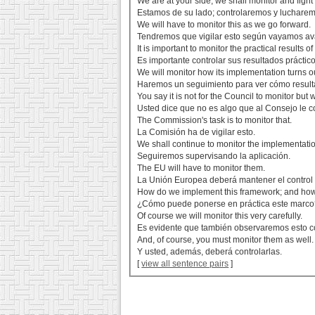
We are at your side; we shall monitor and fight
Estamos de su lado; controlaremos y luchare
We will have to monitor this as we go forward.
Tendremos que vigilar esto según vayamos a
It is important to monitor the practical results of 
Es importante controlar sus resultados práctico
We will monitor how its implementation turns o
Haremos un seguimiento para ver cómo resulta
You say it is not for the Council to monitor but 
Usted dice que no es algo que al Consejo le c
The Commission's task is to monitor that.
La Comisión ha de vigilar esto.
We shall continue to monitor the implementati
Seguiremos supervisando la aplicación.
The EU will have to monitor them.
La Unión Europea deberá mantener el control 
How do we implement this framework; and how 
¿Cómo puede ponerse en práctica este marco?
Of course we will monitor this very carefully.
Es evidente que también observaremos esto c
And, of course, you must monitor them as well.
Y usted, además, deberá controlarlas.
[
view all sentence pairs
]