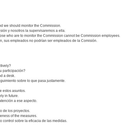
nd we should monitor the Commission.
ión y nosotros la supervisaremos a ella.
 those who are to monitor the Commission cannot be Commission employees.
ión, sus empleados no podrían ser empleados de la Comisión.
ctively?
u participación?
nd a desk.
guimiento sobre lo que pasa justamente.
e estos asuntos.
ly in future.
atención a ese aspecto.
 de los proyectos.
tiveness of the measures.
 control sobre la eficacia de las medidas.