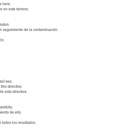
s here.
e en este terreno.
ution.
n seguimiento de la contaminación.
ón.
así sea.
this directive.
e esta directiva.
refully.
ento de ello.
.
 todos los resultados.