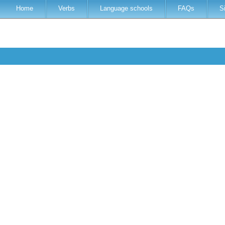
Home
Verbs
Language schools
FAQs
S