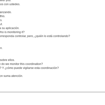
 with you.
mos con ustedes.
vanzando.
this.
s.
ut.
 su aplicación.
who is monitoring it?
orresponda controlar, pero, ¿quién lo está controlando?
on.
sobre ellos.
do we monitor this coordination?
 Y ¿cómo puede vigilarse esta coordinación?
on suma atención.