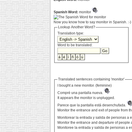
Spanish Word:
monitor
Now you know how to say monitor in Spanish. :-)
Lookup Another Word?
Translation type:
Word to be translated:
Translated sentences containing 'monitor'
I bought a new monitor. (feminine)
Compré una pantalla nueva.
It appears the monitor is unplugged.
Parece que la pantalla está desenchufada.
Monitor the entrance and exit of people from thi
Monitorear la entrada y salida de personas a 
Monitor the entrance and departure of people at
Monitoree la entrada y salida de personas a es