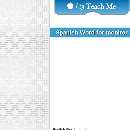
Spanish Word for monitor
English Word:
monitor