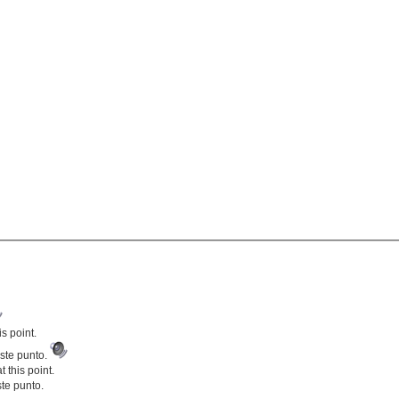
s point.
este punto.
 this point.
te punto.