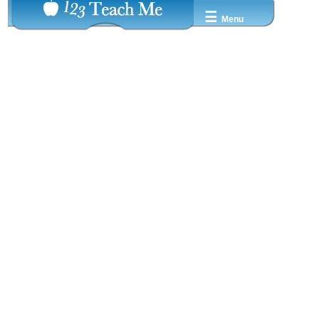
☰
Menu